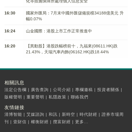
化等措施保障所處理個人信息安全
16:30
國家外匯局：7月末中國外匯儲備規模34188億美元 升
幅0.07%
16:24
山金國際：港股上市工作正常推進中
16:20
【異動股】港股跌幅榜前十，九福來(08611.HK)跌
21.43%，天瑞汽車内飾(06162.HK)跌18.44%
相關訊息
法定公告欄
|
廣告查詢
|
公司介紹
|
專欄邀稿
|
投資者關係
|
版權聲明
|
重要聲明
|
私隱政策
|
聯絡我們
友情鏈接
清博智能
|
艾媒諮詢
|
和訊
|
新時空
|
時代財經
|
證券市場周
刊
|
壹財信
|
權衡財經
|
攬富財經
|
更多...