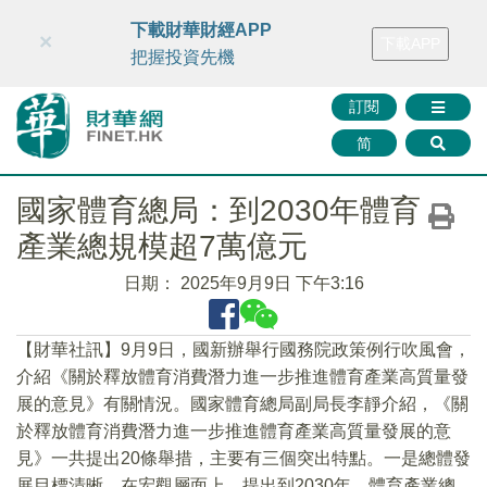
財華智庫網
FINTV
FINMETA
財華證券
媒體矩陣
下載財華財經APP
×
下載APP
智庫沙龍
聯絡我們
把握投資先機
訂閱
简
國家體育總局：到2030年體育
產業總規模超7萬億元
日期：
2025年9月9日 下午3:16
【財華社訊】9月9日，國新辦舉行國務院政策例行吹風會，
介紹《關於釋放體育消費潛力進一步推進體育產業高質量發
展的意見》有關情況。國家體育總局副局長李靜介紹，《關
於釋放體育消費潛力進一步推進體育產業高質量發展的意
見》一共提出20條舉措，主要有三個突出特點。一是總體發
展目標清晰。在宏觀層面上，提出到2030年，體育產業總