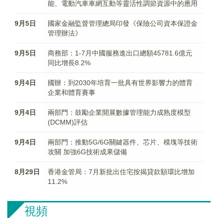
能、電動汽車車網互動等靈活性調節資源中的應用
9月5日
國家金融監督管理總局印發《保險公司資本保證金
管理辦法》
9月5日
商務部：1-7月中國服務進出口總額45781.6億元
同比增長8.2%
9月4日
國辦：到2030年培育一批具有世界影響力的體育
企業和體育賽事
9月4日
兩部門：鼓勵企業開展數據管理能力成熟度模型
(DCMM)評估
9月4日
兩部門：推動5G/6G關鍵器件、芯片、模塊等技術
攻關 加強6G技術成果儲備
8月29日
香港金管局：7月新批出住宅按揭貸款額環比增加
11.2%
視頻