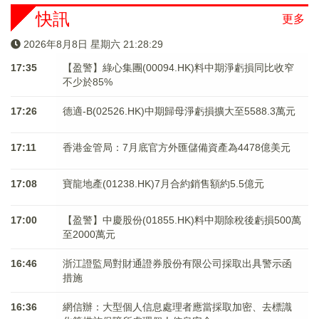
快訊
更多
2026年8月8日 星期六 21:28:30
17:35
【盈警】綠心集團(00094.HK)料中期淨虧損同比收窄
不少於85%
17:26
德適-B(02526.HK)中期歸母淨虧損擴大至5588.3萬元
17:11
香港金管局：7月底官方外匯儲備資產為4478億美元
17:08
寶龍地產(01238.HK)7月合約銷售額約5.5億元
17:00
【盈警】中慶股份(01855.HK)料中期除稅後虧損500萬
至2000萬元
16:46
浙江證監局對財通證券股份有限公司採取出具警示函
措施
16:36
網信辦：大型個人信息處理者應當採取加密、去標識