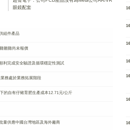
超聲電子：公司PCB產品沒有為Meta公司AR/VR
眼鏡配套
1
1
供組件產品
1
種雞雛雞尚未報價
1
順利完成安全驗證及循環穩定性測試
1
裝業務處於業務拓展階段
的自有仔豬育肥生產成本12.71元/公斤
1
批量供應中國台灣地區及海外廠商
1