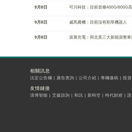
9月8日
可川科技：目前首條400G/800
9月8日
威馬農機：目前沒有割草機器人
9月8日
宸展光電：與北美三大新能源整車
相關訊息
法定公告欄
|
廣告查詢
|
公司介紹
|
專欄邀稿
|
投資
友情鏈接
清博智能
|
艾媒諮詢
|
和訊
|
新時空
|
時代財經
|
證