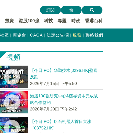
訂閱
简
遞
投資
港股100強
科技
專題
時政
香港百科
社區
商協會
CAGA
法定公告欄
服務
聯絡我們
視頻
【今日IPO】华勤技术[3296.HK]盈喜
反跌
2026年7月15日 下午5:50
港股100强研究中心&链界资本完成战
略合作签约
2026年7月20日 下午2:42
【今日IPO】珞石机器人首日大涨
（03752.HK）