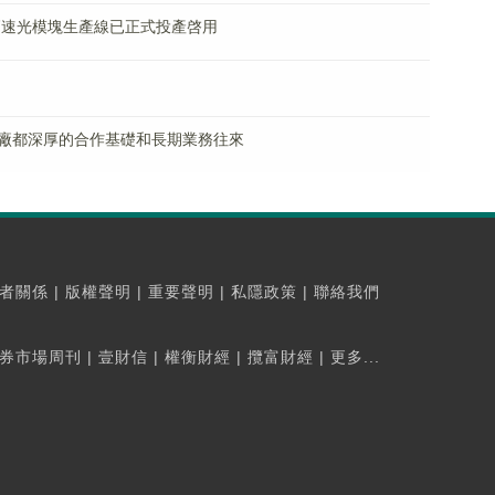
G高速光模塊生產線已正式投產啓用
廠都深厚的合作基礎和長期業務往來
者關係
|
版權聲明
|
重要聲明
|
私隱政策
|
聯絡我們
券市場周刊
|
壹財信
|
權衡財經
|
攬富財經
|
更多...