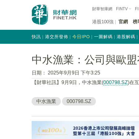
財華智庫網
FINTV
F
港股100強
官網
榜
快訊
港交所發佈
今日IPO
一圖解碼
港股解碼
中水漁業：公司與歐盟
日期：
2025年9月9日 下午3:25
【財華社訊】9月9日，中水漁業(
000798.SZ
)在
中水漁業
000798.SZ