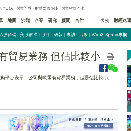
INMETA
財華證券
財華
媒體矩陣
財華
智庫沙龍
單
地圖
沙龍
企業
研究
顧問
合作
視頻
財經速
A股解碼
美股解碼
股評
研報
專訪
活動
Web3 Space專欄
有貿易業務 但佔比較小
互動平台表示，公司與歐盟有貿易業務，但是佔比較小。