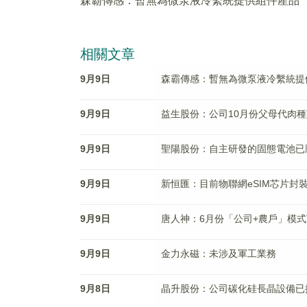
森霸傳感：暫無為微泵液冷繫統提供組件產品
相關文章
9月9日
森霸傳感：暫無為微泵液冷繫統提
9月9日
益生股份：公司10月份父母代肉
9月9日
聖陽股份：自主研發的固態電池已
9月9日
新恒匯：目前物聯網eSIM芯片封
9月9日
唐人神：6月份「公司+農戶」模式下
9月9日
金力永磁：未涉及軍工業務
9月8日
晶升股份：公司碳化硅長晶設備已