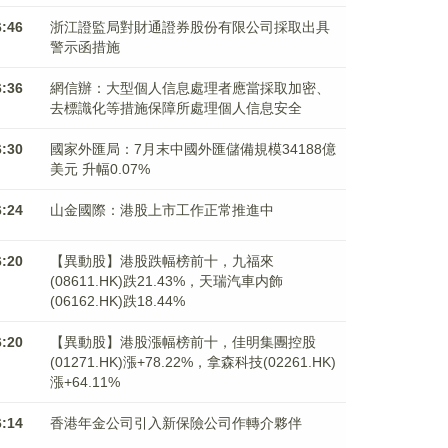
6:46
浙江證監局對財通證券股份有限公司採取出具
警示函措施
6:36
網信辦：大型個人信息處理者應當採取加密、
去標識化等措施保障所處理個人信息安全
6:30
國家外匯局：7月末中國外匯儲備規模34188億
美元 升幅0.07%
6:24
山金國際：港股上市工作正常推進中
6:20
【異動股】港股跌幅榜前十，九福來
(08611.HK)跌21.43%，天瑞汽車内飾
(06162.HK)跌18.44%
6:20
【異動股】港股漲幅榜前十，佳明集團控股
(01271.HK)漲+78.22%，拿森科技(02261.HK)
漲+64.11%
6:14
香港年金公司引入新保險公司作轉介夥伴