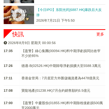
【今日IPO】东阳光药[6887.HK]暴跌后大反
弹
2026年7月21日 下午5:50
快訊
更多
2026年8月9日 星期天 00:00:57
17:35
【盈警】綠心集團(00094.HK)料中期淨虧損同比收窄
不少於85%
17:26
德適-B(02526.HK)中期歸母淨虧損擴大至5588.3萬元
17:11
香港金管局：7月底官方外匯儲備資產為4478億美元
17:08
寶龍地產(01238.HK)7月合約銷售額約5.5億元
17:00
【盈警】中慶股份(01855.HK)料中期除稅後虧損500萬
至2000萬元