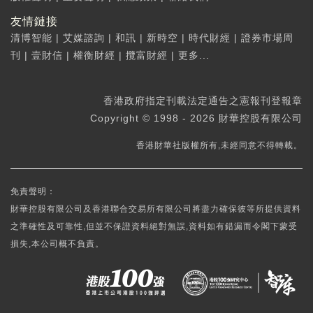
友情鏈接
清博智能
|
艾媒諮詢
|
和訊
|
新時空
|
時代財經
|
證券市場周
刊
|
壹財信
|
權衡財經
|
攬富財經
|
更多...
香港政府指定刊載法定通告之憲報刊登報章
Copyright © 1998 - 2026 財華控股有限公司
香港財華社版權所有,未經同意不得轉載。
免責聲明：
財華控股有限公司及香港聯合交易所有限公司將盡力確保彼等所提供資料
之準確性及可靠性,但並不保證資料絕對無誤,資料如有錯漏而令閣下蒙受
損失,本公司概不負責。