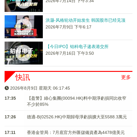
2026年7月14日 下午3:34
洪灏-风格轮动开始发生 韩国股市已经见顶
2026年7月9日 下午6:17
【今日IPO】铂科电子递表港交所
2026年7月16日 下午3:50
快訊
更多
2026年8月9日 星期天 06:17:45
17:35
【盈警】綠心集團(00094.HK)料中期淨虧損同比收窄
不少於85%
17:26
德適-B(02526.HK)中期歸母淨虧損擴大至5588.3萬元
17:11
香港金管局：7月底官方外匯儲備資產為4478億美元