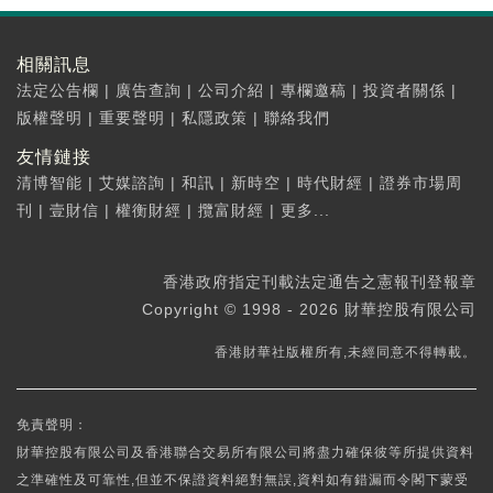
相關訊息
法定公告欄
|
廣告查詢
|
公司介紹
|
專欄邀稿
|
投資者關係
|
版權聲明
|
重要聲明
|
私隱政策
|
聯絡我們
友情鏈接
清博智能
|
艾媒諮詢
|
和訊
|
新時空
|
時代財經
|
證券市場周
刊
|
壹財信
|
權衡財經
|
攬富財經
|
更多...
香港政府指定刊載法定通告之憲報刊登報章
Copyright © 1998 - 2026 財華控股有限公司
香港財華社版權所有,未經同意不得轉載。
免責聲明：
財華控股有限公司及香港聯合交易所有限公司將盡力確保彼等所提供資料
之準確性及可靠性,但並不保證資料絕對無誤,資料如有錯漏而令閣下蒙受