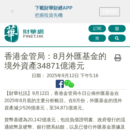
財華智庫網
FINTV
FINMETA
財華證券
媒體矩陣
下載財華財經APP
×
下載APP
智庫沙龍
聯絡我們
把握投資先機
訂閱
简
香港金管局：8月外匯基金的
境外資產34871億港元
日期：
2025年9月12日 下午5:16
【財華社訊】9月12日，香港金管局今日公佈外匯基金在
2025年8月底的主要分析帳目。在8月份，外匯基金的境外
資產減少526億港元，至34,871億港元。
貨幣基礎為20,142億港元，包括負債證明書、政府發行的流
通紙幣及硬幣、銀行體系結餘，以及已發行外匯基金票據及