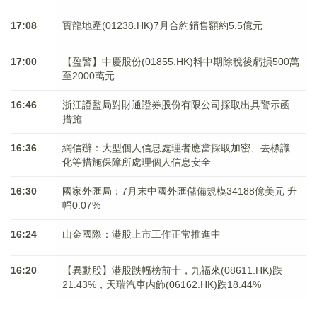
17:08
寶龍地產(01238.HK)7月合約銷售額約5.5億元
17:00
【盈警】中慶股份(01855.HK)料中期除稅後虧損500萬
至2000萬元
16:46
浙江證監局對財通證券股份有限公司採取出具警示函
措施
16:36
網信辦：大型個人信息處理者應當採取加密、去標識
化等措施保障所處理個人信息安全
16:30
國家外匯局：7月末中國外匯儲備規模34188億美元 升
幅0.07%
16:24
山金國際：港股上市工作正常推進中
16:20
【異動股】港股跌幅榜前十，九福來(08611.HK)跌
21.43%，天瑞汽車内飾(06162.HK)跌18.44%