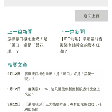
返回上頁
上一篇新聞
下一篇新聞
腦機接口概念重燃！是
【IPO前哨】潮宏基能否
「風口」還是「昙花一
復製老鋪黃金的資本狂
現」？
潮？
相關文章
9月12日
腦機接口概念重燃！是「風口」還是「昙花一
現」？
9月12日
一度飙漲130%，這只港股創新藥新股憑什麽坐上
火箭？
9月12日
【港股收評】三大指數齊漲，教育股尾盤強拉，科
網股亮眼