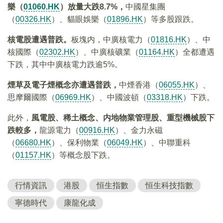
樂（
01060.HK
）放量大跌
8.7%，
中國星集團
（
00326.HK
）、貓眼娛樂（
01896.HK
）等多股跟跌。
核電股遭遇普跌。
板塊内，中廣核電力（
01816.HK
）、中
核國際（
02302.HK
）、中廣核礦業（
01164.HK
）全都遭遇
下跌，其中中廣核電力跌逾5%。
煙草及電子煙概念亦遭遇普跌，
中煙香港（
06055.HK
）、
思摩爾國際（
06969.HK
）、中國波頓（
03318.HK
）下跌。
此外，
風電股、稀土概念、内地物業管理股、重型機械股下
跌較多，
龍源電力（
00916.HK
）、金力永磁
（
06680.HK
）、保利物業（
06049.HK
）、中聯重科
（
01157.HK
）等概念股下跌。
行情資訊
港股
恒生指數
恒生科技指數
寧德時代
康龍化成