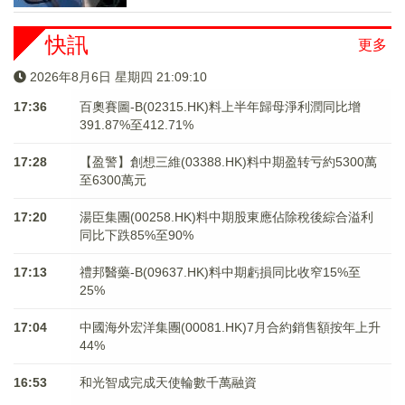
快訊
更多
2026年8月6日 星期四 21:09:10
17:36
百奧賽圖-B(02315.HK)料上半年歸母淨利潤同比增
391.87%至412.71%
17:28
【盈警】創想三維(03388.HK)料中期盈转亏約5300萬
至6300萬元
17:20
湯臣集團(00258.HK)料中期股東應佔除稅後綜合溢利
同比下跌85%至90%
17:13
禮邦醫藥-B(09637.HK)料中期虧損同比收窄15%至
25%
17:04
中國海外宏洋集團(00081.HK)7月合約銷售額按年上升
44%
16:53
和光智成完成天使輪數千萬融資