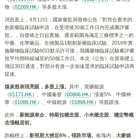
物（
02269.HK
）等多股大漲。
消息面上，9月12日，國家藥監局發佈公告「對符合要求的
創新藥臨床試驗申請，在受理後30個工作日内完成審評審
批」，自發佈之日起實施。通道範圍為滿足三條標準之一的
中藥、化學藥品、生物製品1類創新藥臨床試驗。2019年實
施藥物臨床試驗60日默示許可後，我國藥物臨床試驗審評審
批平均用時縮減至約50個工作日。本次《公告》在原基礎上
增設30日通道，對部分有進一步加速需求的臨床試驗申請再
提速。
煤炭股表現亮眼，多股上漲。
其中，兗礦能源
（
01171.HK
）、中國秦發（
00866.HK
）漲逾5%，中國神
華（
01088.HK
）、中煤能源（
01898.HK
）等股跟漲。
此外，
新能源車企、特斯拉概念股、小米概念股、穩定幣概
念漲幅居前。
跌幅榜上，
影視股大挫近
6%，
領跌市場。
板塊内，
大麥娛