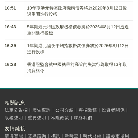
16:51
10年期港元特區政府機構債券將於2026年8月12日透
過重開進行投標
16:43
5年期港元特區政府機構債券將於2026年8月12日透過
重開進行投標
16:39
1年期港元隔夜平均指數掛鉤債券將於2026年8月12日
進行投標
16:28
香港證監會就中國糖果前高管的失當行為取得13年取
消資格令
相關訊息
法定公告欄
|
廣告查詢
|
公司介紹
|
專欄邀稿
|
投資者關係
|
版權聲明
|
重要聲明
|
私隱政策
|
聯絡我們
友情鏈接
清博智能
|
艾媒諮詢
|
和訊
|
新時空
|
時代財經
|
證券市場周