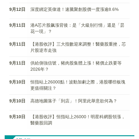
9月12日
深度綁定英偉達！速騰聚創股價一度漲逾8.6%
9月11日
港A芯片股飙漲背後：是「大級别行情」還是「昙
花一現」？
9月11日
【港股收評】三大指數迎來調整！醫藥股重挫，芯
片股逆市走強
9月11日
供給側強信號，豬肉股集體上漲！豬價止跌要等
2026年？
9月10日
恒指站上26000點！波動加劇之際，港股哪些板塊
更值得關注？
9月10日
高德地圖落子「到店」！阿里此舉意欲何為？
9月10日
【港股收評】恒指站上26000！明星科網股領漲，
醫藥股回調