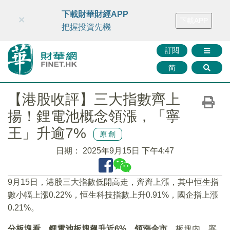
財華智庫網
FINTV
FINMETA
財華證券
媒體矩陣
下載財華財經APP
×
下載APP
智庫沙龍
聯絡我們
把握投資先機
訂閱
简
【港股收評】三大指數齊上
揚！鋰電池概念領漲，「寧
王」升逾7%
原創
日期：
2025年9月15日 下午4:47
9月15日，港股三大指數低開高走，齊齊上漲，其中恒生指
數小幅上漲0.22%，恒生科技指數上升0.91%，國企指上漲
0.21%。
分板塊看，
鋰電池板塊飙升近
6%，領漲全市。
板塊内，寧