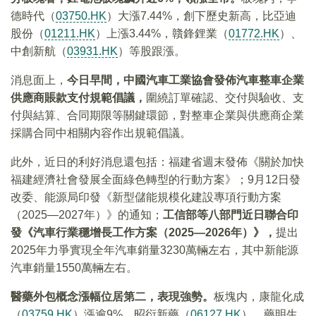
德時代（
03750.HK
）大漲7.44%，創下歷史新高，比亞迪
股份（
01211.HK
）上漲3.44%，贛鋒鋰業（
01772.HK
）、
中創新航（
03931.HK
）等股跟漲。
消息面上，
今日早間，中國汽車工業協會發佈汽車整車企業
供應商賬款支付規範倡議，
圍繞訂單確認、交付與驗收、支
付與結算、合同期限等關鍵環節，對整車企業與供應商企業
採購合同中相關内容作出規範倡議。
此外，近日的利好消息還包括：福建省週末發佈《關於加快
福建經濟社會發展全面綠色轉型的行動方案》；9月12日發
改委、能源局印發《新型儲能規模化建設專項行動方案
（2025—2027年）》的通知；
工信部等八部門近日聯合印
發《汽車行業穩增長工作方案（2025—2026年）》，
提出
2025年力爭實現全年汽車銷量3230萬輛左右，其中新能源
汽車銷量1550萬輛左右。
醫藥外包概念漲幅位居第二，表現強勢。
板塊内，康龍化成
（
03759.HK
）漲逾9%，昭衍新藥（
06127.HK
）、藥明生