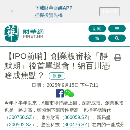
財華智庫網
FINTV
FINMETA
財華證券
媒體矩陣
下載財華財經APP
×
下載APP
智庫沙龍
聯絡我們
把握投資先機
訂閱
简
【IPO前哨】創業板審核「靜
默期」後首單過會！納百川憑
啥成焦點？
原創
日期：
2025年9月15日 下午7:11
今年下半年以來，A股市場持續上揚，深證成指、創業板指
也是一路走高，頻頻創下階段性新高，包括寧德時代
（
300750.SZ
）、東方財富（
300059.SZ
）、新易盛
（
300502.SZ
）、勝宏科技（
300476.SZ
）在内的一些成分