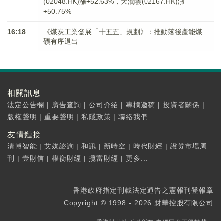
(02048.HK)漲+52.63%，天潤雲(02167.HK)漲
+50.75%
16:18
《煤炭工業發展「十五五」規劃》：推動落後產能煤
礦有序退出
相關訊息
法定公告欄
|
廣告查詢
|
公司介紹
|
專欄邀稿
|
投資者關係
|
版權聲明
|
重要聲明
|
私隱政策
|
聯絡我們
友情鏈接
清博智能
|
艾媒諮詢
|
和訊
|
新時空
|
時代財經
|
證券市場周
刊
|
壹財信
|
權衡財經
|
攬富財經
|
更多...
香港政府指定刊載法定通告之憲報刊登報章
Copyright © 1998 - 2026 財華控股有限公司