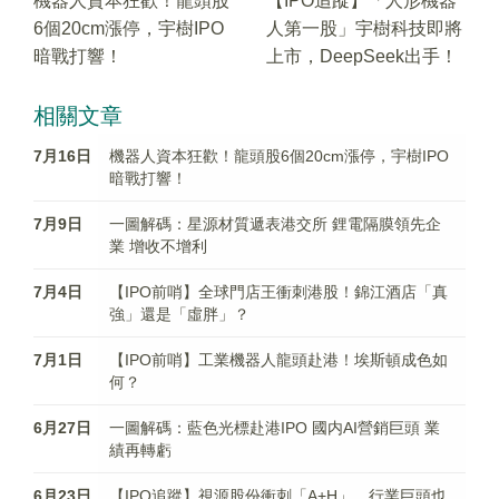
機器人資本狂歡！龍頭股
【IPO追蹤】「人形機器
6個20cm漲停，宇樹IPO
人第一股」宇樹科技即將
暗戰打響！
上市，DeepSeek出手！
相關文章
7月16日
機器人資本狂歡！龍頭股6個20cm漲停，宇樹IPO
暗戰打響！
7月9日
一圖解碼：星源材質遞表港交所 鋰電隔膜領先企
業 增收不增利
7月4日
【IPO前哨】全球門店王衝刺港股！錦江酒店「真
強」還是「虛胖」？
7月1日
【IPO前哨】工業機器人龍頭赴港！埃斯頓成色如
何？
6月27日
一圖解碼：藍色光標赴港IPO 國内AI營銷巨頭 業
績再轉虧
6月23日
【IPO追蹤】視源股份衝刺「A+H」，行業巨頭也