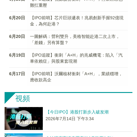
難扛重壓
6月20日
【IPO前哨】芯片巨頭遞表！兆易創新手握92億現
金，為何赴港？
6月20日
一圖解碼：營利雙升，美格智能赴港二次上市，
「差錢」另有算盤？
6月19日
【IPO追蹤】衝刺「A+H」的兆威機電：陷入「汽
車依賴症」與股東套現潮
6月17日
【IPO前哨】沃爾核材衝刺「A+H」，業績穩增，
應收款高企
視頻
【今日IPO】港股打新步入破发潮
2026年7月14日 下午3:34