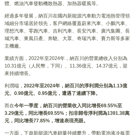
體、燃油汽車發動機散熱器、加熱器暖風等。
經過多年發展，納百川在國内新能源汽車動力電池熱管理領
域細分市場居於領先，客戶網絡覆蓋蔚來汽車、小鵬汽車、
理想汽車、零跑汽車、吉利汽車、長安汽車、廣汽集團、長
城汽車、東風日產、奔馳、大眾、奇瑞汽車、賽力斯等多家
主機廠。
業績方面，2022年至2024年，納百川的營業總收入分别為
10.31億元（人民幣，下同）、11.36億元、14.37億元，迎
來持續增長。
利潤端，
2022
年至2024
年，納百川的淨利潤分别為1.13
億
元、0.98
億元、0.95
億元，遭遇了連續下降。
而在
今年一季度，納百川的營業收入同比增長
69.55%
至
3.29
億元，同比增長69.55%
；扣非歸母淨利潤為1391.38
萬
元，同比增長77.85%
，增速表現亮眼。
一方面，下遊新能源汽車銷量持續攀升，帶動電池液冷板需