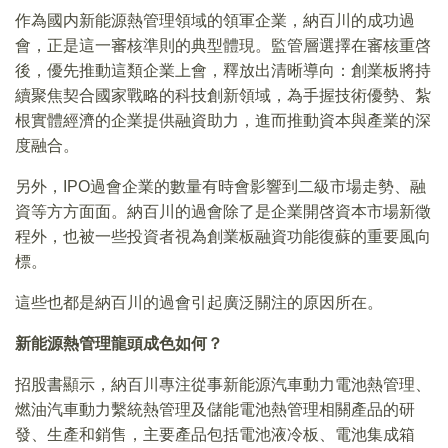
作為國内新能源熱管理領域的領軍企業，納百川的成功過
會，正是這一審核準則的典型體現。監管層選擇在審核重啓
後，優先推動這類企業上會，釋放出清晰導向：創業板將持
續聚焦契合國家戰略的科技創新領域，為手握技術優勢、紮
根實體經濟的企業提供融資助力，進而推動資本與產業的深
度融合。
另外，IPO過會企業的數量有時會影響到二級市場走勢、融
資等方方面面。納百川的過會除了是企業開啓資本市場新徵
程外，也被一些投資者視為創業板融資功能復蘇的重要風向
標。
這些也都是納百川的過會引起廣泛關注的原因所在。
新能源熱管理龍頭成色如何？
招股書顯示，納百川專注從事新能源汽車動力電池熱管理、
燃油汽車動力繫統熱管理及儲能電池熱管理相關產品的研
發、生產和銷售，主要產品包括電池液冷板、電池集成箱