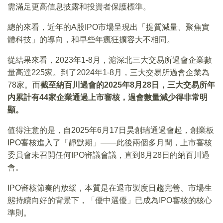
需滿足更高信息披露和投資者保護標準。
總的來看，近年的A股IPO市場呈現出「提質減量、聚焦實
體科技」的導向，和早些年瘋狂擴容大不相同。
從結果來看，2023年1-8月，滬深北三大交易所過會企業數
量高達225家。到了2024年1-8月，三大交易所過會企業為
78家。而
截至納百川過會的
2025
年8
月28
日，三大交易所年
内累計有44
家企業通過上市審核，過會數量減少得非常明
顯。
值得注意的是，自2025年6月17日昊創瑞通過會起，創業板
IPO審核進入了「靜默期」——此後兩個多月間，上市審核
委員會未召開任何IPO審議會議，直到8月28日的納百川過
會。
IPO審核節奏的放緩，本質是在退市製度日趨完善、市場生
態持續向好的背景下，「優中選優」已成為IPO審核的核心
準則。