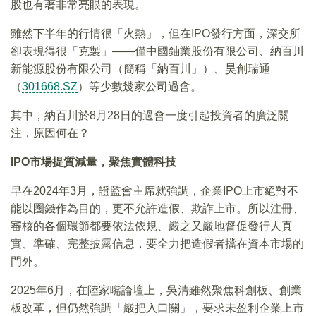
股也有著非常亮眼的表現。
雖然下半年的行情很「火熱」，但在IPO發行方面，深交所
卻表現得很「克製」——僅中國鈾業股份有限公司、納百川
新能源股份有限公司（簡稱「納百川」）、昊創瑞通
（
301668.SZ
）等少數幾家公司過會。
其中，納百川於8月28日的過會一度引起投資者的廣泛關
注，原因何在？
IPO
市場提質減量，聚焦實體科技
早在2024年3月，證監會主席就強調，企業IPO上市絕對不
能以圈錢作為目的，更不允許造假、欺詐上市。所以注冊、
審核的各個環節都要依法依規、嚴之又嚴地督促發行人真
實、準確、完整披露信息，要全力把造假者擋在資本市場的
門外。
2025年6月，在陸家嘴論壇上，吳清雖然聚焦科創板、創業
板改革，但仍然強調「嚴把入口關」，要求未盈利企業上市