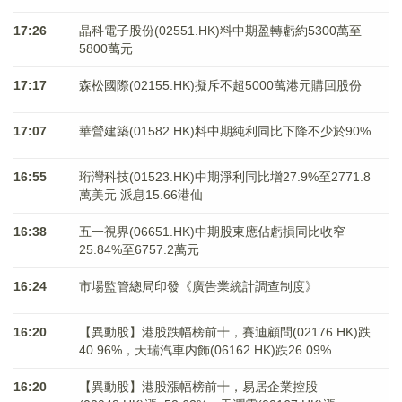
17:26
晶科電子股份(02551.HK)料中期盈轉虧約5300萬至
5800萬元
17:17
森松國際(02155.HK)擬斥不超5000萬港元購回股份
17:07
華營建築(01582.HK)料中期純利同比下降不少於90%
16:55
珩灣科技(01523.HK)中期淨利同比增27.9%至2771.8
萬美元 派息15.66港仙
16:38
五一視界(06651.HK)中期股東應佔虧損同比收窄
25.84%至6757.2萬元
16:24
市場監管總局印發《廣告業統計調查制度》
16:20
【異動股】港股跌幅榜前十，賽迪顧問(02176.HK)跌
40.96%，天瑞汽車内飾(06162.HK)跌26.09%
16:20
【異動股】港股漲幅榜前十，易居企業控股