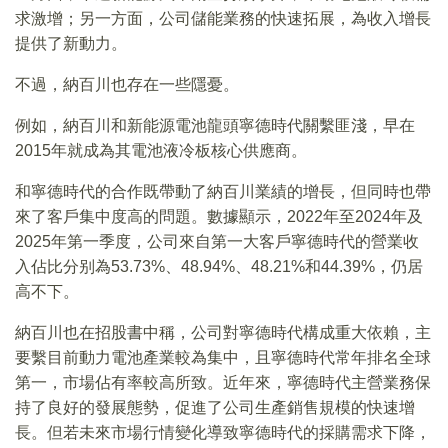
求激增；另一方面，公司儲能業務的快速拓展，為收入增長
提供了新動力。
不過，納百川也存在一些隱憂。
例如，納百川和新能源電池龍頭寧德時代關繫匪淺，早在
2015年就成為其電池液冷板核心供應商。
和寧德時代的合作既帶動了納百川業績的增長，但同時也帶
來了客戶集中度高的問題。數據顯示，2022年至2024年及
2025年第一季度，公司來自第一大客戶寧德時代的營業收
入佔比分别為53.73%、48.94%、48.21%和44.39%，仍居
高不下。
納百川也在招股書中稱，公司對寧德時代構成重大依賴，主
要繫目前動力電池產業較為集中，且寧德時代常年排名全球
第一，市場佔有率較高所致。近年來，寧德時代主營業務保
持了良好的發展態勢，促進了公司生產銷售規模的快速增
長。但若未來市場行情變化導致寧德時代的採購需求下降，