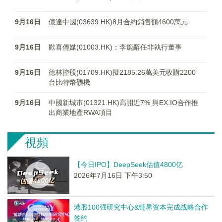
9月16日
億達中國(03639.HK)8月合約銷售額4600萬元
9月16日
歡喜傳媒(01003.HK)：李旎辭任非執行董事
9月16日
德林控股(01709.HK)擬2185.26萬美元收購2200
台比特幣礦機
9月16日
中國新城市(01321.HK)高開近7% 與EX.IO合作推
出商業地產RWA項目
視頻
【今日IPO】DeepSeek估值4800亿
2026年7月16日 下午3:50
港股100强研究中心&链界资本完成战略合作
签约