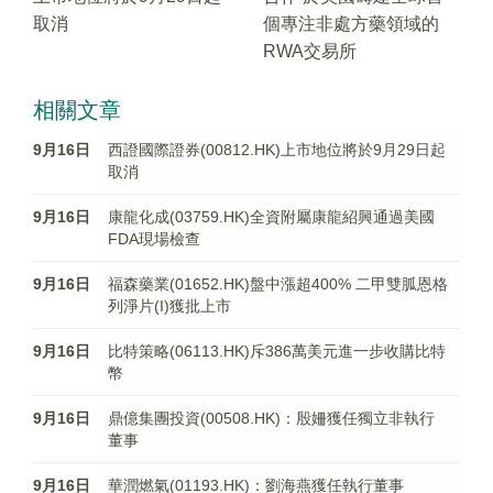
取消
個專注非處方藥領域的
RWA交易所
相關文章
9月16日
西證國際證券(00812.HK)上市地位將於9月29日起
取消
9月16日
康龍化成(03759.HK)全資附屬康龍紹興通過美國
FDA現場檢查
9月16日
福森藥業(01652.HK)盤中漲超400% 二甲雙胍恩格
列淨片(I)獲批上市
9月16日
比特策略(06113.HK)斥386萬美元進一步收購比特
幣
9月16日
鼎億集團投資(00508.HK)：殷姍獲任獨立非執行
董事
9月16日
華潤燃氣(01193.HK)：劉海燕獲任執行董事