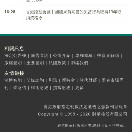
16:28
香港證監會就中國糖果前高管的失當行為取得13年取
消資格令
相關訊息
法定公告欄
|
廣告查詢
|
公司介紹
|
專欄邀稿
|
投資者關係
|
版權聲明
|
重要聲明
|
私隱政策
|
聯絡我們
友情鏈接
清博智能
|
艾媒諮詢
|
和訊
|
新時空
|
時代財經
|
證券市場周
刊
|
壹財信
|
權衡財經
|
攬富財經
|
更多...
香港政府指定刊載法定通告之憲報刊登報章
Copyright © 1998 - 2026 財華控股有限公司
香港財華社版權所有,未經同意不得轉載。