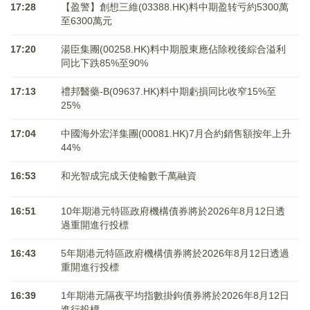
17:28
【盈警】創想三維(03388.HK)料中期盈转亏約5300萬
至6300萬元
17:20
湯臣集團(00258.HK)料中期股東應佔除稅後綜合溢利
同比下跌85%至90%
17:13
禮邦醫藥-B(09637.HK)料中期虧損同比收窄15%至
25%
17:04
中國海外宏洋集團(00081.HK)7月合約銷售額按年上升
44%
16:53
和光智成完成天使輪數千萬融資
16:51
10年期港元特區政府機構債券將於2026年8月12日透
過重開進行投標
16:43
5年期港元特區政府機構債券將於2026年8月12日透過
重開進行投標
16:39
1年期港元隔夜平均指數掛鉤債券將於2026年8月12日
進行投標