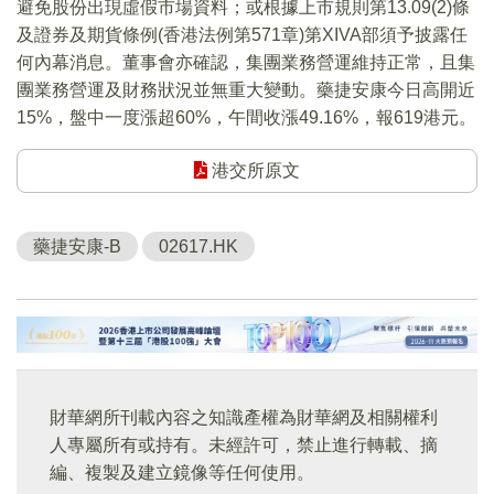
避免股份出現虛假市場資料；或根據上市規則第13.09(2)條
及證券及期貨條例(香港法例第571章)第XIVA部須予披露任
何內幕消息。董事會亦確認，集團業務營運維持正常，且集
團業務營運及財務狀況並無重大變動。藥捷安康今日高開近
15%，盤中一度漲超60%，午間收漲49.16%，報619港元。
港交所原文
藥捷安康-B
02617.HK
財華網所刊載內容之知識產權為財華網及相關權利
人專屬所有或持有。未經許可，禁止進行轉載、摘
編、複製及建立鏡像等任何使用。