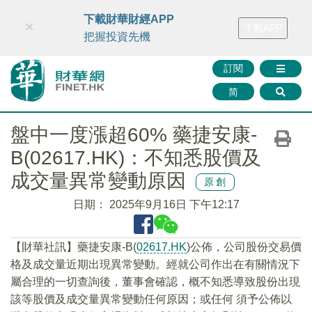
財華智庫網
FINTV
FINMETA
財華證券
媒體矩陣
下載財華財經APP
×
下載APP
智庫沙龍
聯絡我們
把握投資先機
訂閱
简
盤中一度漲超60% 藥捷安康-
B(02617.HK)：不知悉股價及
成交量異常變動原因
原創
日期：
2025年9月16日 下午12:17
【財華社訊】藥捷安康-B(
02617.HK
)公佈，公司股份交易價
格及成交量近期出現異常變動。經就公司作出在有關情況下
屬合理的一切查詢後，董事會確認，概不知悉導致股份出現
該等股價及成交量異常變動任何原因；或任何 須予公佈以