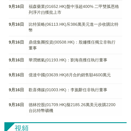
9月16日
福森藥業(01652.HK)盤中漲超400% 二甲雙胍恩格
列淨片(I)獲批上市
9月16日
比特策略(06113.HK)斥386萬美元進一步收購比特
幣
9月16日
鼎億集團投資(00508.HK)：殷姍獲任獨立非執行
董事
9月16日
華潤燃氣(01193.HK)：劉海燕獲任執行董事
9月16日
億達中國(03639.HK)8月合約銷售額4600萬元
9月16日
歡喜傳媒(01003.HK)：李旎辭任非執行董事
9月16日
德林控股(01709.HK)擬2185.26萬美元收購2200
台比特幣礦機
視頻