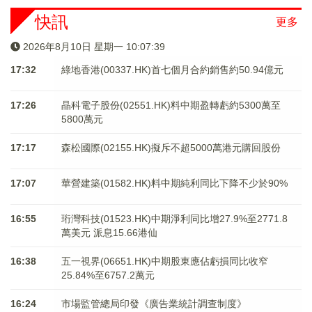
快訊
更多
2026年8月10日 星期一 10:07:39
17:32
綠地香港(00337.HK)首七個月合約銷售約50.94億元
17:26
晶科電子股份(02551.HK)料中期盈轉虧約5300萬至
5800萬元
17:17
森松國際(02155.HK)擬斥不超5000萬港元購回股份
17:07
華營建築(01582.HK)料中期純利同比下降不少於90%
16:55
珩灣科技(01523.HK)中期淨利同比增27.9%至2771.8
萬美元 派息15.66港仙
16:38
五一視界(06651.HK)中期股東應佔虧損同比收窄
25.84%至6757.2萬元
16:24
市場監管總局印發《廣告業統計調查制度》