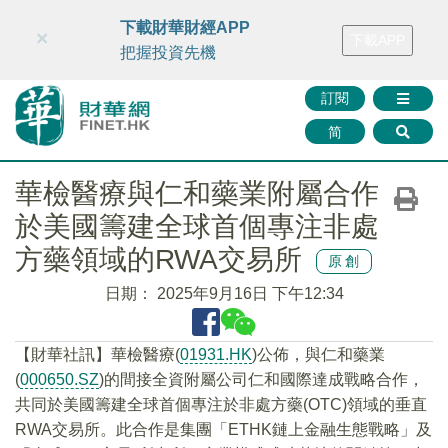
財華智庫網
FINTV
FINMETA
財華證券
媒體矩陣
下載財華財經APP
×
下載APP
智庫沙龍
聯絡我們
把握投資先機
訂閱
简
華檢醫療與仁和藥業附屬合作
於美國籌建全球首個專注非處
方藥領域的RWA交易所
原創
日期：
2025年9月16日 下午12:34
【財華社訊】華檢醫療(
01931.HK
)公佈，與仁和藥業
(
000650.SZ
)的間接全資附屬公司仁和國際達成戰略合作，
共同於美國籌建全球首個專注於非處方藥(OTC)領域的垂直
RWA交易所。此合作是集團「ETHK鏈上金融生態戰略」及