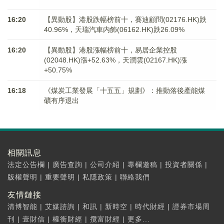
16:20
【異動股】港股跌幅榜前十，賽迪顧問(02176.HK)跌
40.96%，天瑞汽車内飾(06162.HK)跌26.09%
16:20
【異動股】港股漲幅榜前十，易居企業控股
(02048.HK)漲+52.63%，天潤雲(02167.HK)漲
+50.75%
16:18
《煤炭工業發展「十五五」規劃》：推動落後產能煤
礦有序退出
相關訊息
法定公告欄
|
廣告查詢
|
公司介紹
|
專欄邀稿
|
投資者關係
|
版權聲明
|
重要聲明
|
私隱政策
|
聯絡我們
友情鏈接
清博智能
|
艾媒諮詢
|
和訊
|
新時空
|
時代財經
|
證券市場周
刊
|
壹財信
|
權衡財經
|
攬富財經
|
更多...