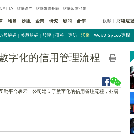
INMETA
財華證券
財華
媒體矩陣
財華
智庫沙龍
單
地圖
沙龍
企業
研究
顧問
合作
視頻
財經速
A股解碼
美股解碼
股評
研報
專訪
活動
Web3 Space專欄
數字化的信用管理流程
在互動平台表示，公司建立了數字化的信用管理流程，並購