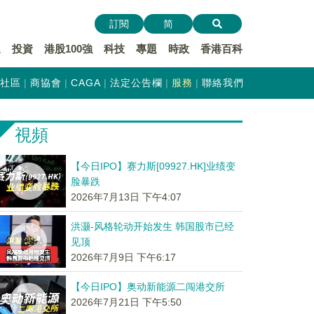
訂閱
简
遞
投資
港股100強
科技
專題
時政
香港百科
社區
商協會
CAGA
法定公告欄
服務
聯絡我們
視頻
【今日IPO】赛力斯[09927.HK]业绩变
脸暴跌
2026年7月13日 下午4:07
洪灏-风格轮动开始发生 韩国股市已经
见顶
2026年7月9日 下午6:17
【今日IPO】奥动新能源二闯港交所
2026年7月21日 下午5:50