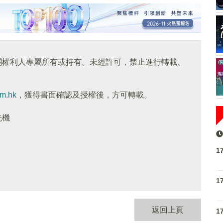
關權利人專屬所有或持有。未經許可，禁止進行轉載、
om.hk
，獲得書面確認及授權後，方可轉載。
先機
1
1
返回上頁
1