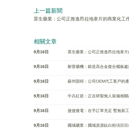
上一篇新聞
眾生藥業：公司正推進昂拉地韋片的商業化工
相關文章
9月16日
眾生藥業：公司正推進昂拉地韋片
9月16日
耐普礦機：鍛造高合金復合襯板處
9月16日
蘇州固锝：公司OEM代工客戶的
9月16日
中兵紅箭：正在研製無人裝備相關
9月16日
捷捷微電：在手訂單充足 暫無新
9月16日
國城礦業：國城資源鈦白粉項目目