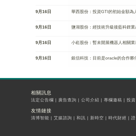
9月16日
華西股份：投資GTI的初始金額為人民
9月16日
鹽湖股份：經技術升級後藍科鋰業
9月16日
小崧股份：暫未開展機器人相關業
9月16日
銀信科技：目前是oracle的合作夥
相關訊息
法定公告欄
|
廣告查詢
|
公司介紹
|
專欄邀稿
|
投資
友情鏈接
清博智能
|
艾媒諮詢
|
和訊
|
新時空
|
時代財經
|
證