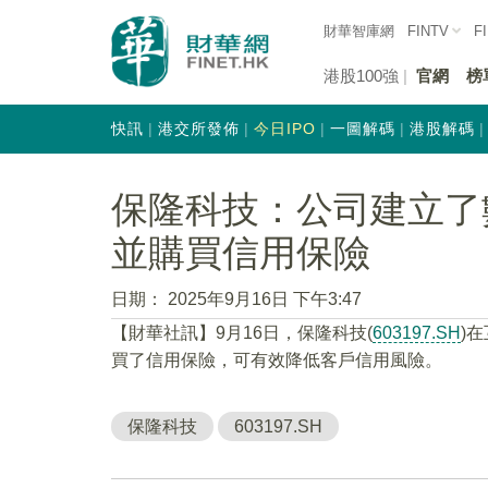
財華智庫網
FINTV
F
港股100強
官網
榜
快訊
港交所發佈
今日IPO
一圖解碼
港股解碼
保隆科技：公司建立了
並購買信用保險
日期：
2025年9月16日 下午3:47
【財華社訊】9月16日，保隆科技(
603197.SH
)
買了信用保險，可有效降低客戶信用風險。
保隆科技
603197.SH