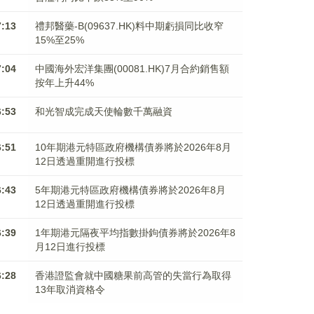
7:13
禮邦醫藥-B(09637.HK)料中期虧損同比收窄
15%至25%
7:04
中國海外宏洋集團(00081.HK)7月合約銷售額
按年上升44%
6:53
和光智成完成天使輪數千萬融資
6:51
10年期港元特區政府機構債券將於2026年8月
12日透過重開進行投標
6:43
5年期港元特區政府機構債券將於2026年8月
12日透過重開進行投標
6:39
1年期港元隔夜平均指數掛鉤債券將於2026年8
月12日進行投標
6:28
香港證監會就中國糖果前高管的失當行為取得
13年取消資格令