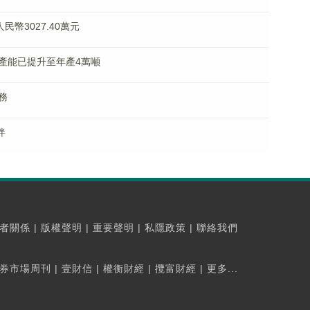
幣3027.40萬元
產能已提升至年產4萬噸
務
伴
者關係
|
版權聲明
|
重要聲明
|
私隱政策
|
聯絡我們
券市場周刊
|
壹財信
|
權衡財經
|
攬富財經
|
更多...