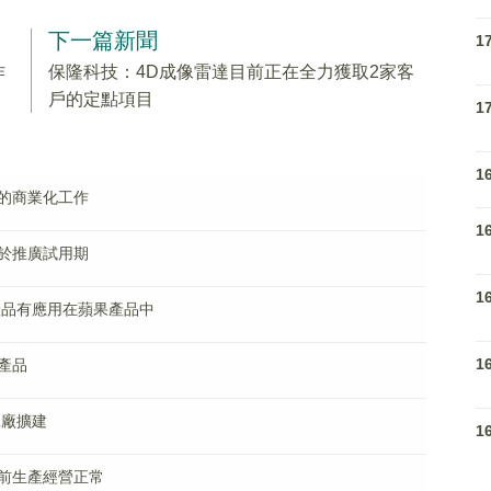
下一篇新聞
1
作
保隆科技：4D成像雷達目前正在全力獲取2家客
戶的定點項目
1
1
的商業化工作
1
於推廣試用期
1
產品有應用在蘋果產品中
1
產品
工廠擴建
1
前生產經營正常