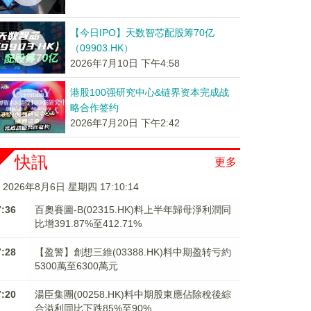
【今日IPO】天数智芯配股筹70亿
（09903.HK）
2026年7月10日 下午4:58
港股100强研究中心&链界资本完成战
略合作签约
2026年7月20日 下午2:42
快訊
更多
2026年8月6日 星期四 17:10:14
7:36
百奧賽圖-B(02315.HK)料上半年歸母淨利潤同
比增391.87%至412.71%
7:28
【盈警】創想三維(03388.HK)料中期盈转亏約
5300萬至6300萬元
7:20
湯臣集團(00258.HK)料中期股東應佔除稅後綜
合溢利同比下跌85%至90%