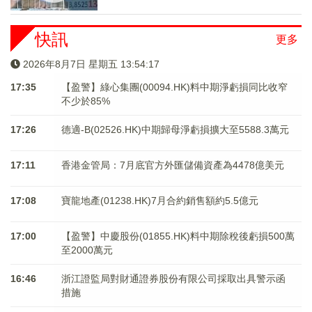
快訊
更多
2026年8月7日 星期五 13:54:18
17:35
【盈警】綠心集團(00094.HK)料中期淨虧損同比收窄
不少於85%
17:26
德適-B(02526.HK)中期歸母淨虧損擴大至5588.3萬元
17:11
香港金管局：7月底官方外匯儲備資產為4478億美元
17:08
寶龍地產(01238.HK)7月合約銷售額約5.5億元
17:00
【盈警】中慶股份(01855.HK)料中期除稅後虧損500萬
至2000萬元
16:46
浙江證監局對財通證券股份有限公司採取出具警示函
措施