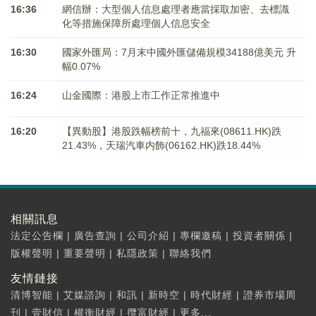
16:36
網信辦：大型個人信息處理者應當採取加密、去標識
化等措施保障所處理個人信息安全
16:30
國家外匯局：7月末中國外匯儲備規模34188億美元 升
幅0.07%
16:24
山金國際：港股上市工作正常推進中
16:20
【異動股】港股跌幅榜前十，九福來(08611.HK)跌
21.43%，天瑞汽車内飾(06162.HK)跌18.44%
相關訊息
法定公告欄
|
廣告查詢
|
公司介紹
|
專欄邀稿
|
投資者關係
|
版權聲明
|
重要聲明
|
私隱政策
|
聯絡我們
友情鏈接
清博智能
|
艾媒諮詢
|
和訊
|
新時空
|
時代財經
|
證券市場周
刊
|
壹財信
|
權衡財經
|
攬富財經
|
更多...