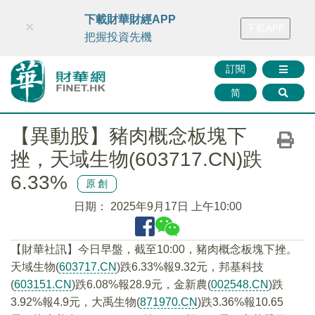
財華智庫網
FINTV
FINMETA
財華證券
媒體矩陣
下載財華財經APP
×
下載APP
智庫沙龍
聯絡我們
把握投資先機
訂閱
简
【異動股】豬肉概念板塊下
挫，天域生物(603717.CN)跌
6.33%
原創
日期：
2025年9月17日 上午10:00
【財華社訊】今日早盤，截至10:00，豬肉概念板塊下挫。
天域生物(
603717.CN
)跌6.33%報9.32元，邦基科技
(
603151.CN
)跌6.08%報28.9元，金新農(
002548.CN
)跌
3.92%報4.9元，大禹生物(
871970.CN
)跌3.36%報10.65