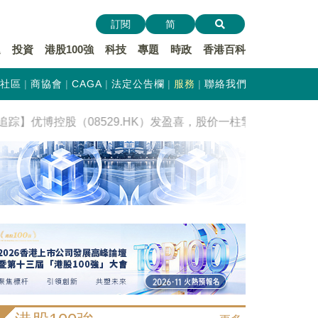
訂閱
简
遞
投資
港股100強
科技
專題
時政
香港百科
社區
商協會
CAGA
法定公告欄
服務
聯絡我們
IPO追踪】优博控股（08529.HK）发盈喜，股价一柱擎天，涨近30%！