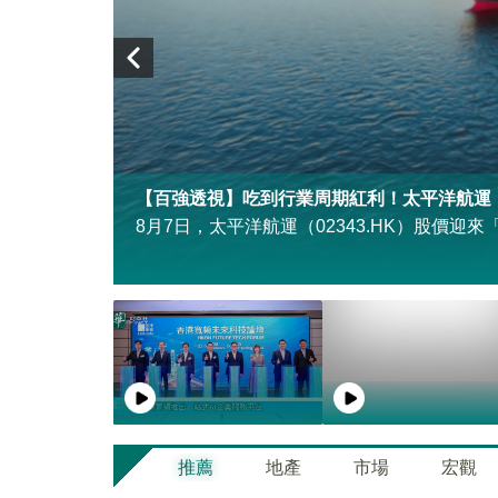
【百強透視】吃到行業周期紅利！太平洋航運（02
發佈公告稱，
8月7日，太平洋航運（02343.HK）股價迎來
外的全部普
推薦
地產
市場
宏觀