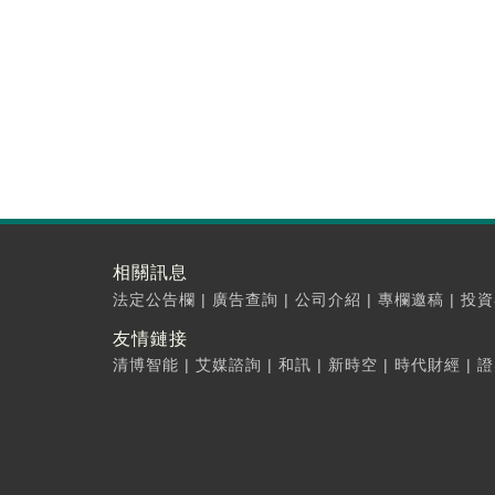
相關訊息
法定公告欄
|
廣告查詢
|
公司介紹
|
專欄邀稿
|
投資
友情鏈接
清博智能
|
艾媒諮詢
|
和訊
|
新時空
|
時代財經
|
證