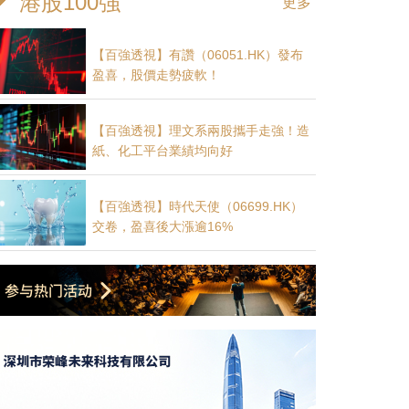
港股100強
更多
【百強透視】有讚（06051.HK）發布
盈喜，股價走勢疲軟！
【百強透視】理文系兩股攜手走強！造
紙、化工平台業績均向好
自爆家醜後股價創新低：粉筆（02469.HK）「坦誠」能否自救？
月7日港股收盤，粉筆（02469.HK）報0.32港元，單日下跌3.0
【百強透視】時代天使（06699.HK）
83.47萬港元，再度觸及上市以來歷史最低價位。
交卷，盈喜後大漲逾16%