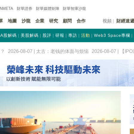
INMETA
財華證券
財華
媒體矩陣
財華
智庫沙龍
單
地圖
沙龍
企業
研究
顧問
合作
視頻
財經速
A股解碼
美股解碼
股評
研報
專訪
活動
Web3 Space專欄
2026-08-07 | 太古：老钱的体面与烦恼
2026-08-07 | 【