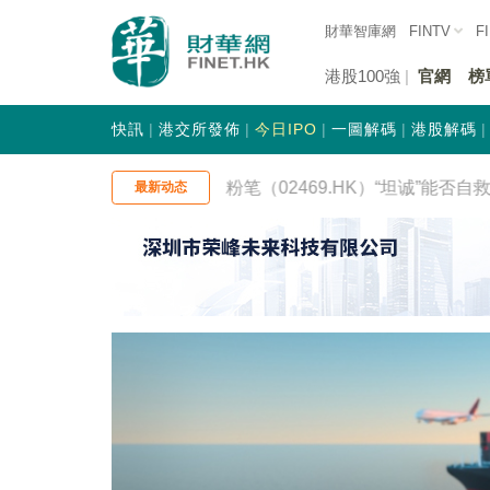
財華智庫網
FINTV
F
港股100強
官網
榜
快訊
港交所發佈
今日IPO
一圖解碼
港股解碼
-07 | 自爆家丑后股价创新低：粉笔（02469.HK）“坦诚”能否自救？
最新动态