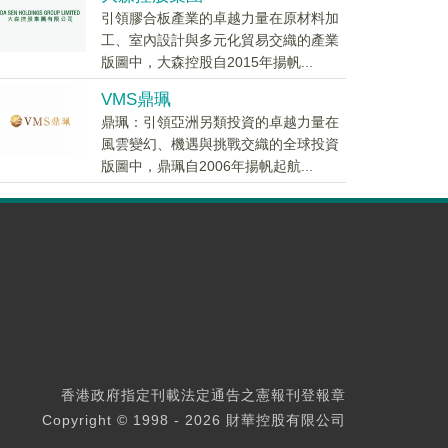
引領膠合板產業的卓越力量在原材料加
工、室內設計與多元化貿易交織的產業
版圖中，大森控股自2015年揚帆...
VMS鼎珮
鼎珮：引領亞洲另類投資的卓越力量在
風雲變幻、機遇與挑戰交織的全球投資
版圖中，鼎珮自2006年揚帆起航...
香港政府指定刊載法定通告之憲報刊登報章
Copyright © 1998 - 2026 財華控股有限公司