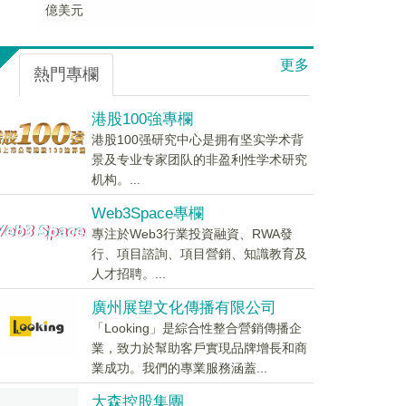
億美元
更多
熱門專欄
港股100強專欄
港股100强研究中心是拥有坚实学术背
景及专业专家团队的非盈利性学术研究
机构。...
Web3Space專欄
專注於Web3行業投資融資、RWA發
行、項目諮詢、項目營銷、知識教育及
人才招聘。...
廣州展望文化傳播有限公司
「Looking」是綜合性整合營銷傳播企
業，致力於幫助客戶實現品牌增長和商
業成功。我們的專業服務涵蓋...
大森控股集團