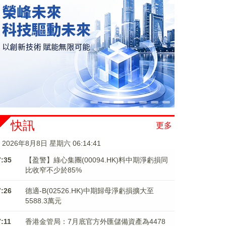
快訊
更多
2026年8月8日 星期六 06:14:42
7:35
【盈警】綠心集團(00094.HK)料中期淨虧損同
比收窄不少於85%
7:26
德適-B(02526.HK)中期歸母淨虧損擴大至
5588.3萬元
7:11
香港金管局：7月底官方外匯儲備資產為4478