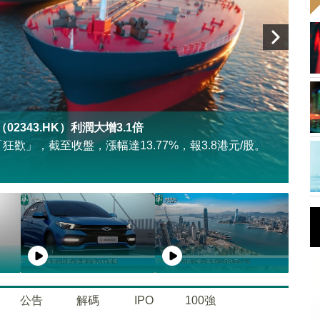
343.HK）利潤大增3.1倍
「狂歡」，截至收盤，漲幅達13.77%，報3.8港元/股。
8
公告
解碼
IPO
100強