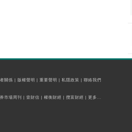
者關係
|
版權聲明
|
重要聲明
|
私隱政策
|
聯絡我們
券市場周刊
|
壹財信
|
權衡財經
|
攬富財經
|
更多...