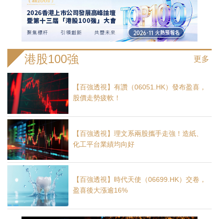
港股100強
更多
【百強透視】有讚（06051.HK）發布盈喜，
股價走勢疲軟！
【百強透視】理文系兩股攜手走強！造紙、
化工平台業績均向好
【百強透視】時代天使（06699.HK）交卷，
盈喜後大漲逾16%