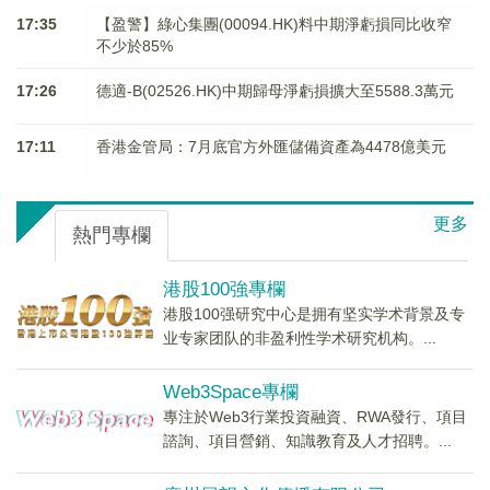
17:35
【盈警】綠心集團(00094.HK)料中期淨虧損同比收窄
不少於85%
17:26
德適-B(02526.HK)中期歸母淨虧損擴大至5588.3萬元
17:11
香港金管局：7月底官方外匯儲備資產為4478億美元
更多
熱門專欄
港股100強專欄
港股100强研究中心是拥有坚实学术背景及专
业专家团队的非盈利性学术研究机构。...
Web3Space專欄
專注於Web3行業投資融資、RWA發行、項目
諮詢、項目營銷、知識教育及人才招聘。...