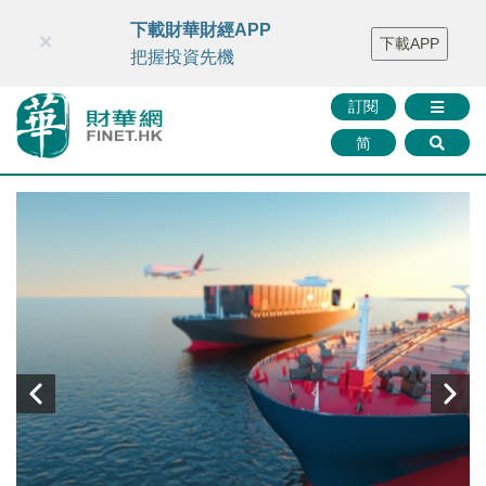
財華智庫網
FINTV
FINMETA
財華證券
媒體矩陣
下載財華財經APP
×
下載APP
智庫沙龍
聯絡我們
把握投資先機
訂閱
简