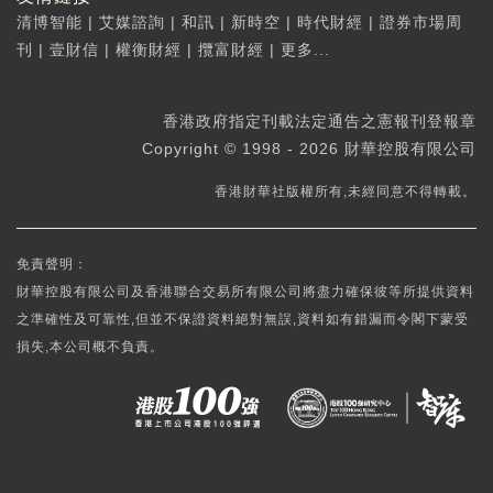
清博智能
|
艾媒諮詢
|
和訊
|
新時空
|
時代財經
|
證券市場周
刊
|
壹財信
|
權衡財經
|
攬富財經
|
更多...
香港政府指定刊載法定通告之憲報刊登報章
Copyright © 1998 - 2026 財華控股有限公司
香港財華社版權所有,未經同意不得轉載。
免責聲明：
財華控股有限公司及香港聯合交易所有限公司將盡力確保彼等所提供資料
之準確性及可靠性,但並不保證資料絕對無誤,資料如有錯漏而令閣下蒙受
損失,本公司概不負責。