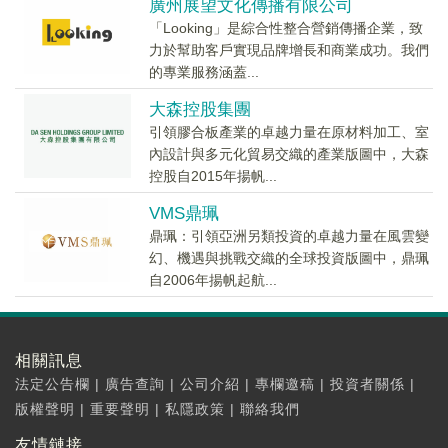
廣州展望文化傳播有限公司
「Looking」是綜合性整合營銷傳播企業，致
力於幫助客戶實現品牌增長和商業成功。我們
的專業服務涵蓋...
大森控股集團
引領膠合板產業的卓越力量在原材料加工、室
內設計與多元化貿易交織的產業版圖中，大森
控股自2015年揚帆...
VMS鼎珮
鼎珮：引領亞洲另類投資的卓越力量在風雲變
幻、機遇與挑戰交織的全球投資版圖中，鼎珮
自2006年揚帆起航...
相關訊息
法定公告欄
|
廣告查詢
|
公司介紹
|
專欄邀稿
|
投資者關係
|
版權聲明
|
重要聲明
|
私隱政策
|
聯絡我們
友情鏈接