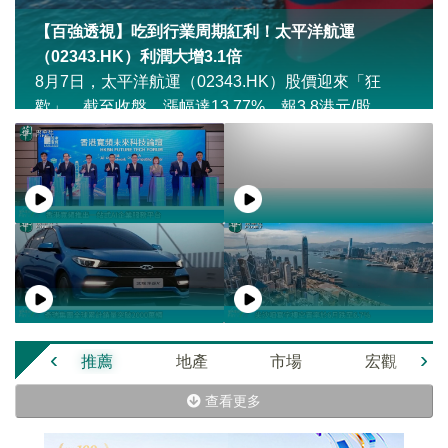
【百強透視】吃到行業周期紅利！太平洋航運
（02343.HK）利潤大增3.1倍
8月7日，太平洋航運（02343.HK）股價迎來「狂
歡」，截至收盤，漲幅達13.77%，報3.8港元/股。
‹
›
推薦
地產
市場
宏觀
查看更多