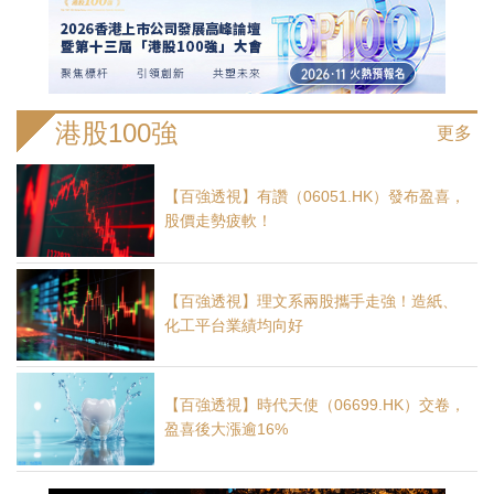
港股100強
更多
【百強透視】有讚（06051.HK）發布盈喜，
股價走勢疲軟！
【百強透視】理文系兩股攜手走強！造紙、
化工平台業績均向好
【百強透視】時代天使（06699.HK）交卷，
盈喜後大漲逾16%