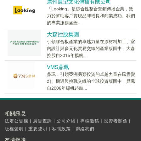
廣州展望文化傳播有限公司
「Looking」是綜合性整合營銷傳播企業，致
力於幫助客戶實現品牌增長和商業成功。我們
的專業服務涵蓋...
大森控股集團
引領膠合板產業的卓越力量在原材料加工、室
內設計與多元化貿易交織的產業版圖中，大森
控股自2015年揚帆...
VMS鼎珮
鼎珮：引領亞洲另類投資的卓越力量在風雲變
幻、機遇與挑戰交織的全球投資版圖中，鼎珮
自2006年揚帆起航...
相關訊息
法定公告欄
|
廣告查詢
|
公司介紹
|
專欄邀稿
|
投資者關係
|
版權聲明
|
重要聲明
|
私隱政策
|
聯絡我們
友情鏈接