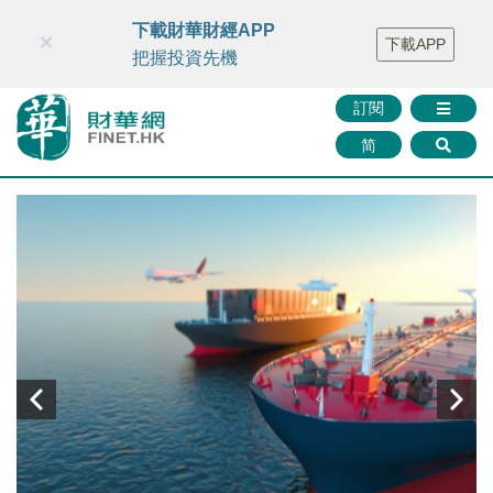
財華智庫網
FINTV
FINMETA
財華證券
媒體矩陣
下載財華財經APP
×
下載APP
智庫沙龍
聯絡我們
把握投資先機
訂閱
简