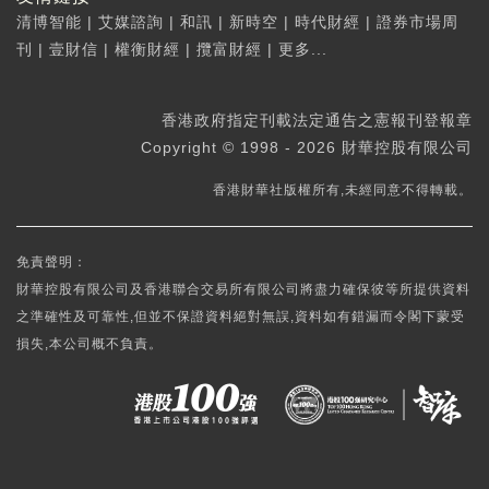
清博智能
|
艾媒諮詢
|
和訊
|
新時空
|
時代財經
|
證券市場周
刊
|
壹財信
|
權衡財經
|
攬富財經
|
更多...
香港政府指定刊載法定通告之憲報刊登報章
Copyright © 1998 - 2026 財華控股有限公司
香港財華社版權所有,未經同意不得轉載。
免責聲明：
財華控股有限公司及香港聯合交易所有限公司將盡力確保彼等所提供資料
之準確性及可靠性,但並不保證資料絕對無誤,資料如有錯漏而令閣下蒙受
損失,本公司概不負責。