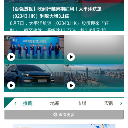
【百強透視】吃到行業周期紅利！太平洋航運
（02343.HK）利潤大增3.1倍
8月7日，太平洋航運（02343.HK）股價迎來「狂
歡」，截至收盤，漲幅達13.77%，報3.8港元/股。
‹
›
推薦
地產
市場
宏觀
查看更多