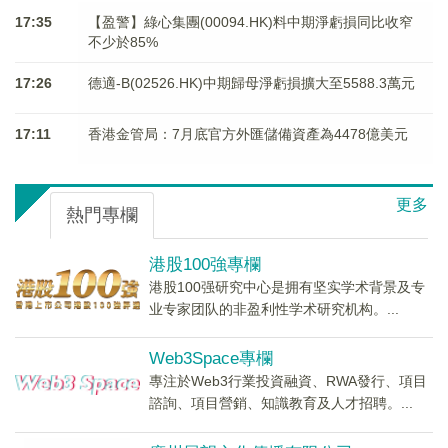
17:35
【盈警】綠心集團(00094.HK)料中期淨虧損同比收窄
不少於85%
17:26
德適-B(02526.HK)中期歸母淨虧損擴大至5588.3萬元
17:11
香港金管局：7月底官方外匯儲備資產為4478億美元
更多
熱門專欄
港股100強專欄
港股100强研究中心是拥有坚实学术背景及专
业专家团队的非盈利性学术研究机构。...
Web3Space專欄
專注於Web3行業投資融資、RWA發行、項目
諮詢、項目營銷、知識教育及人才招聘。...