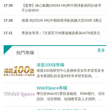
17:35
【盈警】綠心集團(00094.HK)料中期淨虧損同比收窄
不少於85%
17:26
德適-B(02526.HK)中期歸母淨虧損擴大至5588.3萬元
17:11
香港金管局：7月底官方外匯儲備資產為4478億美元
更多
熱門專欄
港股100強專欄
港股100强研究中心是拥有坚实学术背景及专
业专家团队的非盈利性学术研究机构。...
Web3Space專欄
專注於Web3行業投資融資、RWA發行、項目
諮詢、項目營銷、知識教育及人才招聘。...