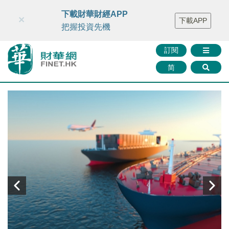
財華智庫網
FINTV
FINMETA
財華證券
媒體矩陣
下載財華財經APP
×
下載APP
智庫沙龍
聯絡我們
把握投資先機
訂閱
简