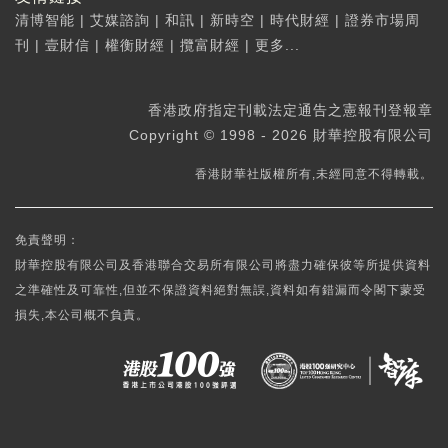
清博智能
|
艾媒諮詢
|
和訊
|
新時空
|
時代財經
|
證券市場周
刊
|
壹財信
|
權衡財經
|
攬富財經
|
更多...
香港政府指定刊載法定通告之憲報刊登報章
Copyright © 1998 - 2026 財華控股有限公司
香港財華社版權所有,未經同意不得轉載。
免責聲明：
財華控股有限公司及香港聯合交易所有限公司將盡力確保彼等所提供資料
之準確性及可靠性,但並不保證資料絕對無誤,資料如有錯漏而令閣下蒙受
損失,本公司概不負責。