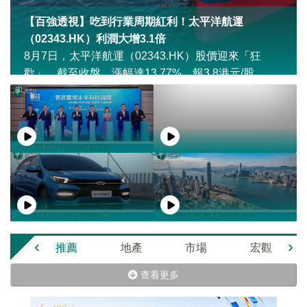
【百強透視】吃到行業周期紅利！太平洋航運
（02343.HK）利潤大增3.1倍
8月7日，太平洋航運（02343.HK）股價迎來「狂
歡」，截至收盤，漲幅達13.77%，報3.8港元/股。
‹
›
推薦
地產
市場
宏觀
查看更多