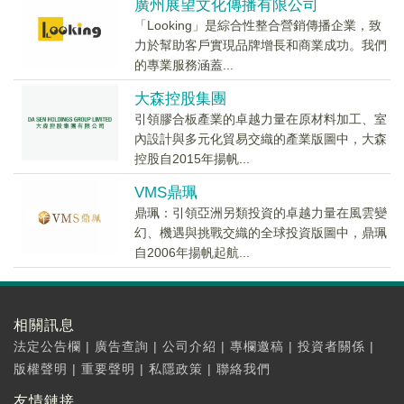
廣州展望文化傳播有限公司
「Looking」是綜合性整合營銷傳播企業，致
力於幫助客戶實現品牌增長和商業成功。我們
的專業服務涵蓋...
大森控股集團
引領膠合板產業的卓越力量在原材料加工、室
內設計與多元化貿易交織的產業版圖中，大森
控股自2015年揚帆...
VMS鼎珮
鼎珮：引領亞洲另類投資的卓越力量在風雲變
幻、機遇與挑戰交織的全球投資版圖中，鼎珮
自2006年揚帆起航...
相關訊息
法定公告欄
|
廣告查詢
|
公司介紹
|
專欄邀稿
|
投資者關係
|
版權聲明
|
重要聲明
|
私隱政策
|
聯絡我們
友情鏈接