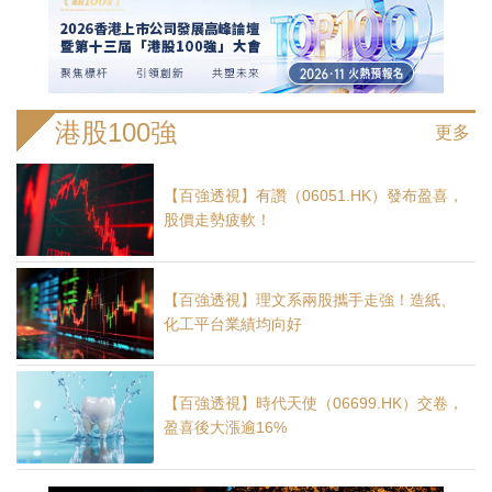
港股100強
更多
【百強透視】有讚（06051.HK）發布盈喜，
股價走勢疲軟！
【百強透視】理文系兩股攜手走強！造紙、
化工平台業績均向好
【百強透視】時代天使（06699.HK）交卷，
盈喜後大漲逾16%