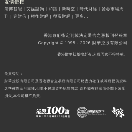
友情鏈接
清博智能
|
艾媒諮詢
|
和訊
|
新時空
|
時代財經
|
證券市場周
刊
|
壹財信
|
權衡財經
|
攬富財經
|
更多...
香港政府指定刊載法定通告之憲報刊登報章
Copyright © 1998 - 2026 財華控股有限公司
香港財華社版權所有,未經同意不得轉載。
免責聲明：
財華控股有限公司及香港聯合交易所有限公司將盡力確保彼等所提供資料
之準確性及可靠性,但並不保證資料絕對無誤,資料如有錯漏而令閣下蒙受
損失,本公司概不負責。