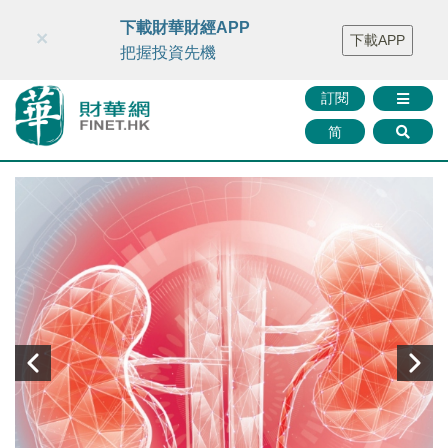
財華智庫網
FINTV
FINMETA
財華證券
媒體矩陣
下載財華財經APP
×
下載APP
智庫沙龍
聯絡我們
把握投資先機
訂閱
简