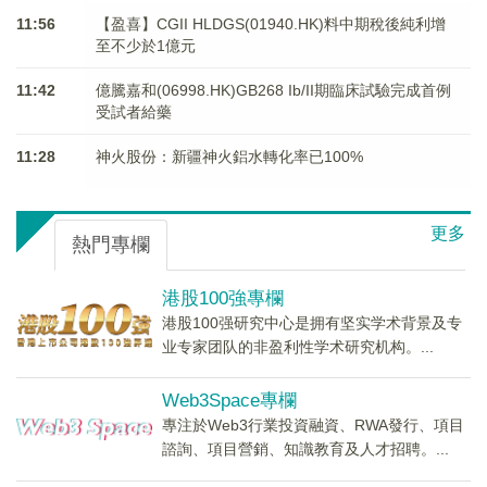
11:56
【盈喜】CGII HLDGS(01940.HK)料中期稅後純利增
至不少於1億元
11:42
億騰嘉和(06998.HK)GB268 Ib/II期臨床試驗完成首例
受試者給藥
11:28
神火股份：新疆神火鋁水轉化率已100%
更多
熱門專欄
港股100強專欄
港股100强研究中心是拥有坚实学术背景及专
业专家团队的非盈利性学术研究机构。...
Web3Space專欄
專注於Web3行業投資融資、RWA發行、項目
諮詢、項目營銷、知識教育及人才招聘。...