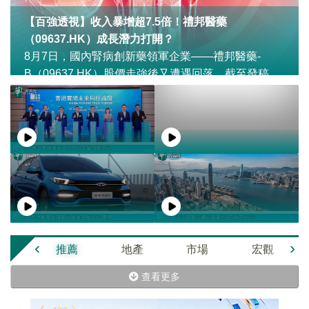
【百強透視】收入暴增超7.5倍！禮邦醫藥
（09637.HK）成長潛力打開？
8月7日，國內腎病創新藥領軍企業——禮邦醫藥-
B（09637.HK）股價走強後又遭遇回落，截至發稿，
微跌0.55%，報32.50港元/股。
‹
›
推薦
地產
市場
宏觀
查看更多