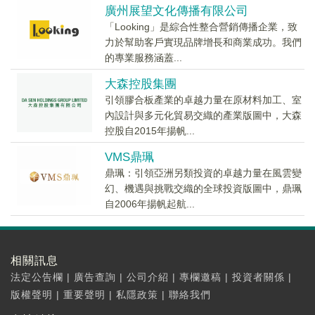
廣州展望文化傳播有限公司
「Looking」是綜合性整合營銷傳播企業，致
力於幫助客戶實現品牌增長和商業成功。我們
的專業服務涵蓋...
大森控股集團
引領膠合板產業的卓越力量在原材料加工、室
內設計與多元化貿易交織的產業版圖中，大森
控股自2015年揚帆...
VMS鼎珮
鼎珮：引領亞洲另類投資的卓越力量在風雲變
幻、機遇與挑戰交織的全球投資版圖中，鼎珮
自2006年揚帆起航...
相關訊息
法定公告欄
|
廣告查詢
|
公司介紹
|
專欄邀稿
|
投資者關係
|
版權聲明
|
重要聲明
|
私隱政策
|
聯絡我們