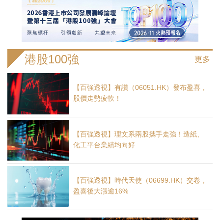
港股100強
更多
【百強透視】有讚（06051.HK）發布盈喜，
股價走勢疲軟！
【百強透視】理文系兩股攜手走強！造紙、
化工平台業績均向好
【百強透視】時代天使（06699.HK）交卷，
盈喜後大漲逾16%