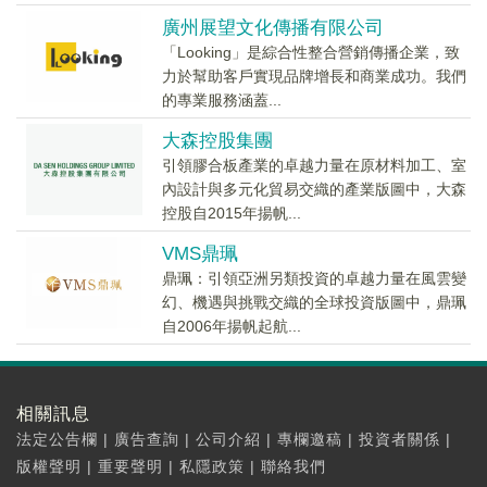
廣州展望文化傳播有限公司
「Looking」是綜合性整合營銷傳播企業，致
力於幫助客戶實現品牌增長和商業成功。我們
的專業服務涵蓋...
大森控股集團
引領膠合板產業的卓越力量在原材料加工、室
內設計與多元化貿易交織的產業版圖中，大森
控股自2015年揚帆...
VMS鼎珮
鼎珮：引領亞洲另類投資的卓越力量在風雲變
幻、機遇與挑戰交織的全球投資版圖中，鼎珮
自2006年揚帆起航...
相關訊息
法定公告欄
|
廣告查詢
|
公司介紹
|
專欄邀稿
|
投資者關係
|
版權聲明
|
重要聲明
|
私隱政策
|
聯絡我們