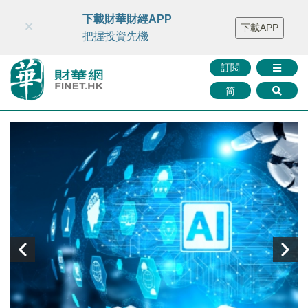
財華智庫網
FINTV
FINMETA
財華證券
媒體矩陣
下載財華財經APP
×
下載APP
智庫沙龍
聯絡我們
把握投資先機
訂閱
简