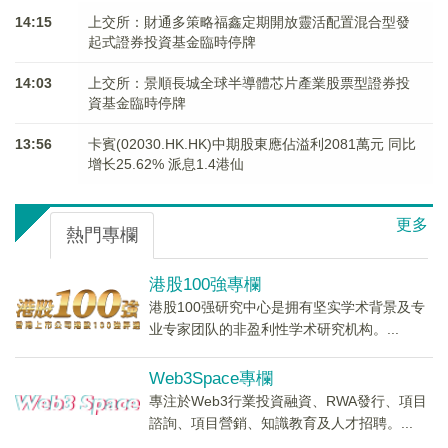
14:15
上交所：財通多策略福鑫定期開放靈活配置混合型發
起式證券投資基金臨時停牌
14:03
上交所：景順長城全球半導體芯片產業股票型證券投
資基金臨時停牌
13:56
卡賓(02030.HK.HK)中期股東應佔溢利2081萬元 同比
增长25.62% 派息1.4港仙
更多
熱門專欄
港股100強專欄
港股100强研究中心是拥有坚实学术背景及专
业专家团队的非盈利性学术研究机构。...
Web3Space專欄
專注於Web3行業投資融資、RWA發行、項目
諮詢、項目營銷、知識教育及人才招聘。...