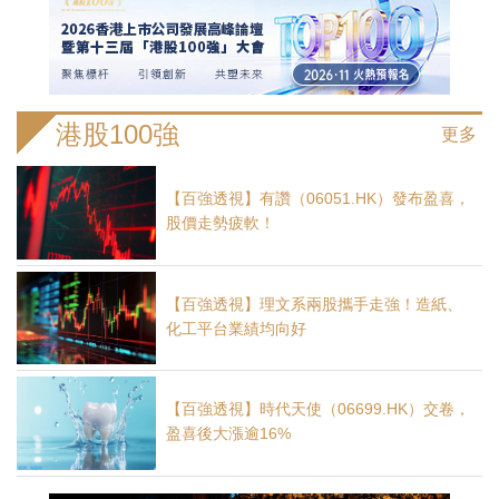
港股100強
更多
【百強透視】有讚（06051.HK）發布盈喜，
股價走勢疲軟！
【百強透視】理文系兩股攜手走強！造紙、
化工平台業績均向好
【百強透視】時代天使（06699.HK）交卷，
盈喜後大漲逾16%