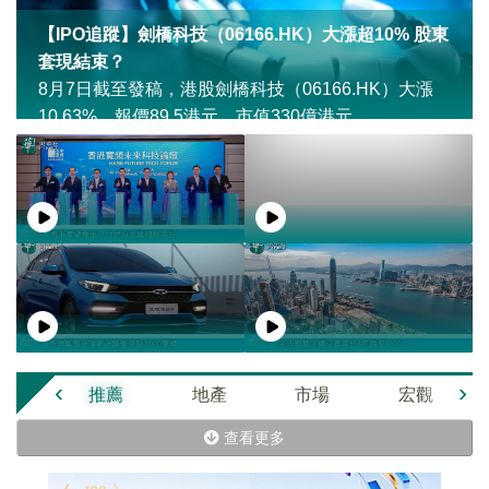
【IPO追蹤】劍橋科技（06166.HK）大漲超10% 股東
套現結束？
8月7日截至發稿，港股劍橋科技（06166.HK）大漲
10.63%，報價89.5港元，市值330億港元。
‹
›
推薦
地產
市場
宏觀
查看更多