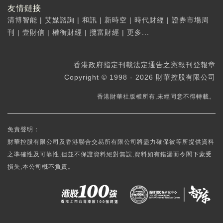
友情鏈接
清博智能
|
艾媒諮詢
|
和訊
|
新時空
|
時代財經
|
證券市場周
刊
|
壹財信
|
權衡財經
|
攬富財經
|
更多...
香港政府指定刊載法定通告之憲報刊登報章
Copyright © 1998 - 2026 財華控股有限公司
香港財華社版權所有,未經同意不得轉載。
免責聲明：
財華控股有限公司及香港聯合交易所有限公司將盡力確保彼等所提供資料
之準確性及可靠性,但並不保證資料絕對無誤,資料如有錯漏而令閣下蒙受
損失,本公司概不負責。