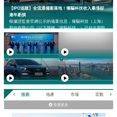
【IPO追蹤】全流通備案落地！臻驅科技收入暴漲卻
連年虧損
根據證監會官網公示的備案信息，臻驅科技（上海）
股份有限公司（以下簡稱「臻驅科技」）已於近期取
得赴港上市備案通知書，境內未上市股份「全流通」
事項亦同步完成備案，公司港股上市所需的境內核心
備案程序已完成，港交所聆訊所要求的境內監管層面
前置條件已齊備。
‹
›
推薦
地產
市場
宏觀
查看更多