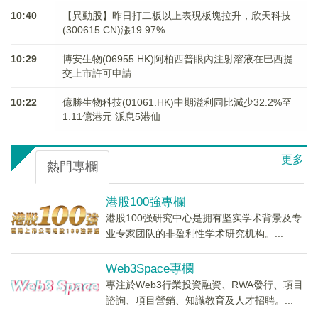
10:40
【異動股】昨日打二板以上表現板塊拉升，欣天科技
(300615.CN)漲19.97%
10:29
博安生物(06955.HK)阿柏西普眼內注射溶液在巴西提
交上市許可申請
10:22
億勝生物科技(01061.HK)中期溢利同比減少32.2%至
1.11億港元 派息5港仙
更多
熱門專欄
港股100強專欄
港股100强研究中心是拥有坚实学术背景及专
业专家团队的非盈利性学术研究机构。...
Web3Space專欄
專注於Web3行業投資融資、RWA發行、項目
諮詢、項目營銷、知識教育及人才招聘。...