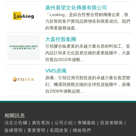
廣州展望文化傳播有限公司
「Looking」是綜合性整合營銷傳播企業，致
力於幫助客戶實現品牌增長和商業成功。我們
的專業服務涵蓋...
大森控股集團
引領膠合板產業的卓越力量在原材料加工、室
內設計與多元化貿易交織的產業版圖中，大森
控股自2015年揚帆...
VMS鼎珮
鼎珮：引領亞洲另類投資的卓越力量在風雲變
幻、機遇與挑戰交織的全球投資版圖中，鼎珮
自2006年揚帆起航...
相關訊息
法定公告欄
|
廣告查詢
|
公司介紹
|
專欄邀稿
|
投資者關係
|
版權聲明
|
重要聲明
|
私隱政策
|
聯絡我們