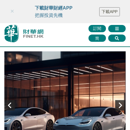
財華智庫網
FINTV
FINMETA
財華證券
媒體矩陣
下載財華財經APP
×
下載APP
智庫沙龍
聯絡我們
把握投資先機
訂閱
简