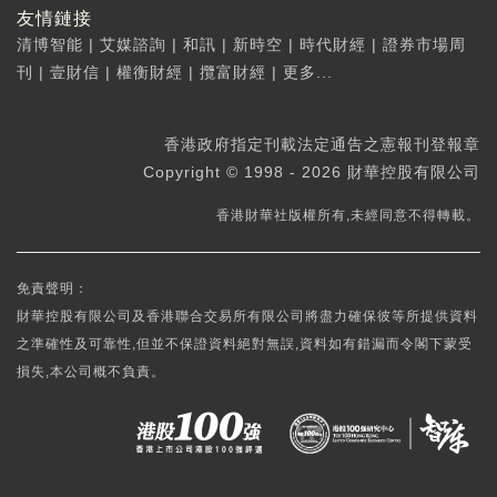
友情鏈接
清博智能
|
艾媒諮詢
|
和訊
|
新時空
|
時代財經
|
證券市場周
刊
|
壹財信
|
權衡財經
|
攬富財經
|
更多...
香港政府指定刊載法定通告之憲報刊登報章
Copyright © 1998 - 2026 財華控股有限公司
香港財華社版權所有,未經同意不得轉載。
免責聲明：
財華控股有限公司及香港聯合交易所有限公司將盡力確保彼等所提供資料
之準確性及可靠性,但並不保證資料絕對無誤,資料如有錯漏而令閣下蒙受
損失,本公司概不負責。