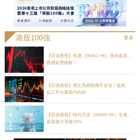
港股100強
更多
【百強透視】有讚（06051.HK）發布盈喜，
股價走勢疲軟！
【百強透視】理文系兩股攜手走強！造紙、
化工平台業績均向好
【百強透視】時代天使（06699.HK）交卷，
盈喜後大漲逾16%