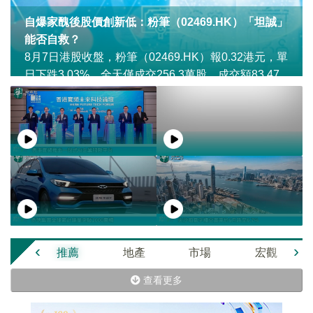
自爆家醜後股價創新低：粉筆（02469.HK）「坦誠」
能否自救？
8月7日港股收盤，粉筆（02469.HK）報0.32港元，單
日下跌3.03%，全天僅成交256.3萬股，成交額83.47
萬港元，再度觸及上市以來歷史最低價位。
‹
›
推薦
地產
市場
宏觀
查看更多