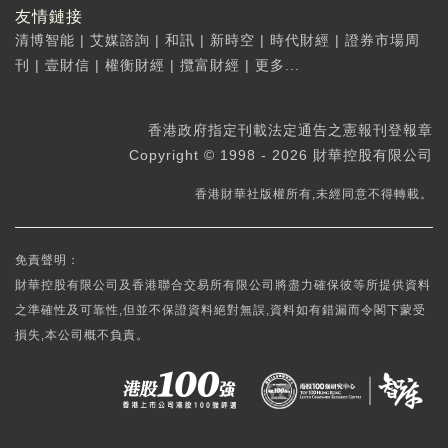
友情鏈接
清博智能
|
艾媒諮詢
|
和訊
|
新時空
|
時代財經
|
證券市場周
刊
|
壹財信
|
權衡財經
|
攬富財經
|
更多...
香港政府指定刊載法定通告之憲報刊登報章
Copyright © 1998 - 2026 財華控股有限公司
香港財華社版權所有,未經同意不得轉載。
免責聲明：
財華控股有限公司及香港聯合交易所有限公司將盡力確保彼等所提供資料
之準確性及可靠性,但並不保證資料絕對無誤,資料如有錯漏而令閣下蒙受
損失,本公司概不負責。