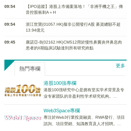
09:54
【IPO追蹤】港股上市備案落地！「非洲手機之王」傳
音控股衝刺A＋H
09:54
浙江世寶(01057.HK)擬非公開發行A股 募資總額不超
13.94億元
09:45
康諾亞-B(02162.HK)CM512用於慢性鼻竇炎伴鼻息肉
患者的II期臨床試驗達到所有研究終點
更多
熱門專欄
港股100強專欄
港股100强研究中心是拥有坚实学术背景及专
业专家团队的非盈利性学术研究机构。...
Web3Space專欄
專注於Web3行業投資融資、RWA發行、項目
諮詢、項目營銷、知識教育及人才招聘。...