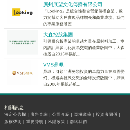
廣州展望文化傳播有限公司
「Looking」是綜合性整合營銷傳播企業，致
力於幫助客戶實現品牌增長和商業成功。我們
的專業服務涵蓋...
大森控股集團
引領膠合板產業的卓越力量在原材料加工、室
內設計與多元化貿易交織的產業版圖中，大森
控股自2015年揚帆...
VMS鼎珮
鼎珮：引領亞洲另類投資的卓越力量在風雲變
幻、機遇與挑戰交織的全球投資版圖中，鼎珮
自2006年揚帆起航...
相關訊息
法定公告欄
|
廣告查詢
|
公司介紹
|
專欄邀稿
|
投資者關係
|
版權聲明
|
重要聲明
|
私隱政策
|
聯絡我們