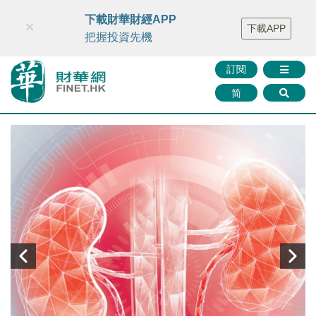
財華智庫網
FINTV
FINMETA
財華證券
媒體矩陣
下載財華財經APP
×
下載APP
智庫沙龍
聯絡我們
把握投資先機
訂閱
简