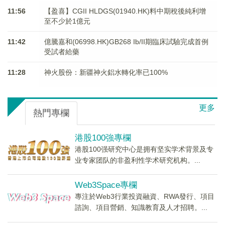
11:56
【盈喜】CGII HLDGS(01940.HK)料中期稅後純利增
至不少於1億元
11:42
億騰嘉和(06998.HK)GB268 Ib/II期臨床試驗完成首例
受試者給藥
11:28
神火股份：新疆神火鋁水轉化率已100%
更多
熱門專欄
港股100強專欄
港股100强研究中心是拥有坚实学术背景及专
业专家团队的非盈利性学术研究机构。...
Web3Space專欄
專注於Web3行業投資融資、RWA發行、項目
諮詢、項目營銷、知識教育及人才招聘。...