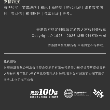
友情鏈接
清博智能
|
艾媒諮詢
|
和訊
|
新時空
|
時代財經
|
證券市場周
刊
|
壹財信
|
權衡財經
|
攬富財經
|
更多...
香港政府指定刊載法定通告之憲報刊登報章
Copyright © 1998 - 2026 財華控股有限公司
香港財華社版權所有,未經同意不得轉載。
免責聲明：
財華控股有限公司及香港聯合交易所有限公司將盡力確保彼等所提供資料
之準確性及可靠性,但並不保證資料絕對無誤,資料如有錯漏而令閣下蒙受
損失,本公司概不負責。