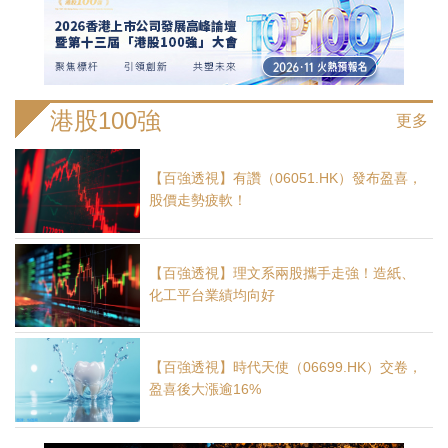
港股100強
更多
【百強透視】有讚（06051.HK）發布盈喜，
股價走勢疲軟！
【百強透視】理文系兩股攜手走強！造紙、
化工平台業績均向好
【百強透視】時代天使（06699.HK）交卷，
盈喜後大漲逾16%