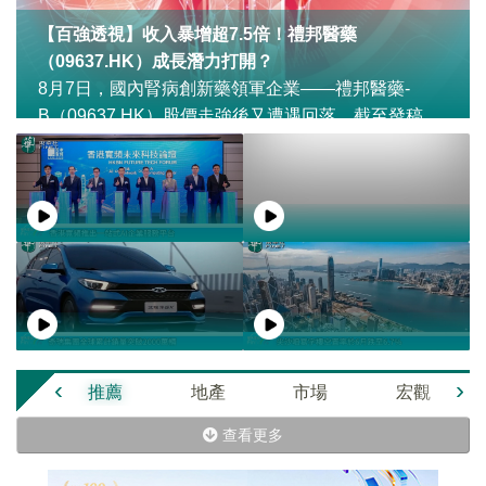
【百強透視】收入暴增超7.5倍！禮邦醫藥
（09637.HK）成長潛力打開？
8月7日，國內腎病創新藥領軍企業——禮邦醫藥-
B（09637.HK）股價走強後又遭遇回落，截至發稿，
微跌0.55%，報32.50港元/股。
‹
›
推薦
地產
市場
宏觀
查看更多