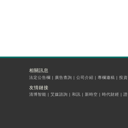
相關訊息
法定公告欄
|
廣告查詢
|
公司介紹
|
專欄邀稿
|
投資
友情鏈接
清博智能
|
艾媒諮詢
|
和訊
|
新時空
|
時代財經
|
證