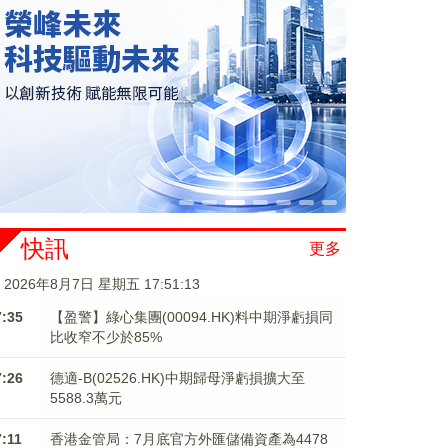
快訊
更多
2026年8月7日 星期五 17:51:14
7:35
【盈警】綠心集團(00094.HK)料中期淨虧損同
比收窄不少於85%
7:26
德適-B(02526.HK)中期歸母淨虧損擴大至
5588.3萬元
7:11
香港金管局：7月底官方外匯儲備資產為4478