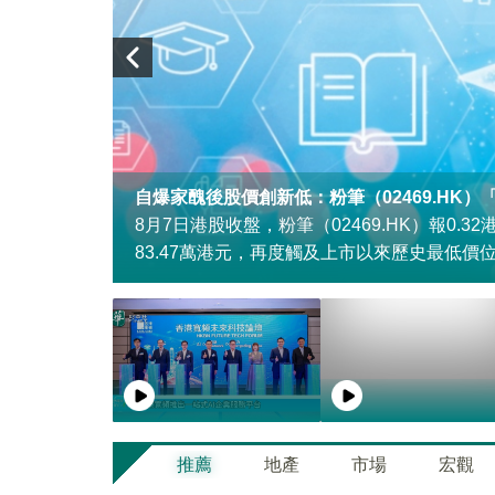
自爆家醜後股價創新低：粉筆（02469.HK
港元/股。
8月7日港股收盤，粉筆（02469.HK）報0.3
83.47萬港元，再度觸及上市以來歷史最低價
推薦
地產
市場
宏觀