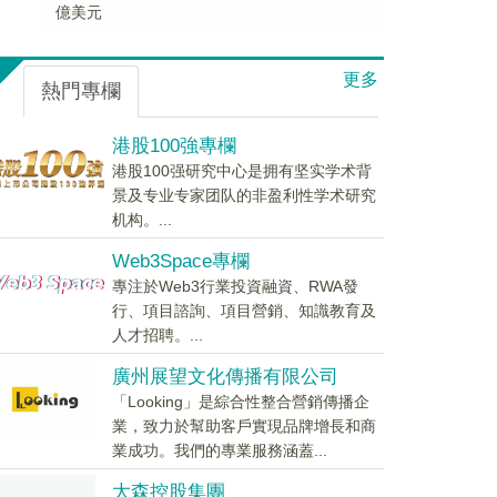
億美元
更多
熱門專欄
港股100強專欄
港股100强研究中心是拥有坚实学术背
景及专业专家团队的非盈利性学术研究
机构。...
Web3Space專欄
專注於Web3行業投資融資、RWA發
行、項目諮詢、項目營銷、知識教育及
人才招聘。...
廣州展望文化傳播有限公司
「Looking」是綜合性整合營銷傳播企
業，致力於幫助客戶實現品牌增長和商
業成功。我們的專業服務涵蓋...
大森控股集團