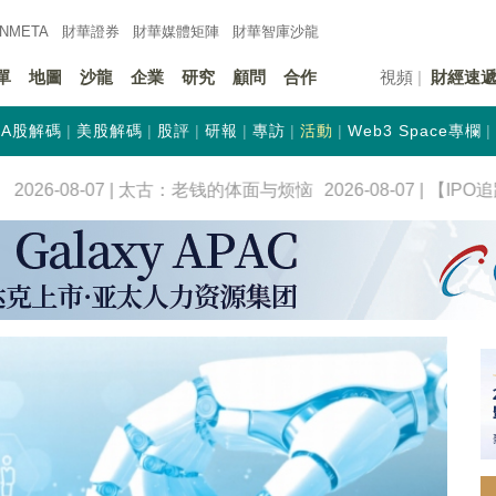
INMETA
財華證券
財華
媒體矩陣
財華
智庫沙龍
單
地圖
沙龍
企業
研究
顧問
合作
視頻
財經速
A股解碼
美股解碼
股評
研報
專訪
活動
Web3 Space專欄
026-08-07 | 太古：老钱的体面与烦恼
2026-08-07 | 【I