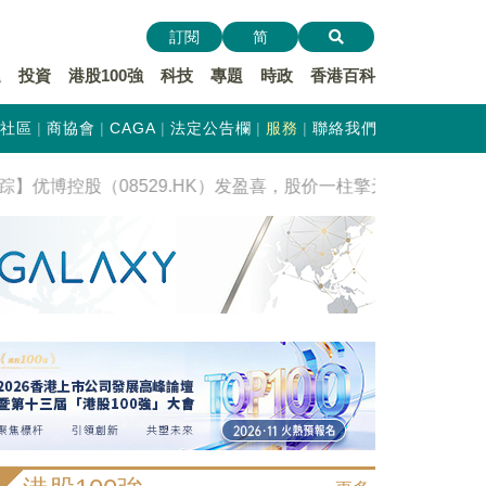
訂閱
简
遞
投資
港股100強
科技
專題
時政
香港百科
社區
商協會
CAGA
法定公告欄
服務
聯絡我們
PO追踪】优博控股（08529.HK）发盈喜，股价一柱擎天，涨近30%！