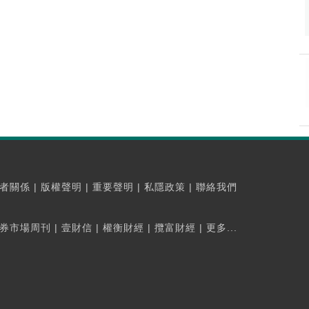
者關係
|
版權聲明
|
重要聲明
|
私隱政策
|
聯絡我們
券市場周刊
|
壹財信
|
權衡財經
|
攬富財經
|
更多...