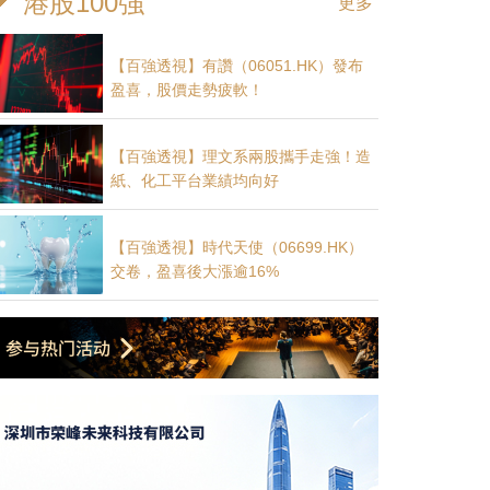
港股100強
更多
【百強透視】有讚（06051.HK）發布
盈喜，股價走勢疲軟！
【百強透視】理文系兩股攜手走強！造
紙、化工平台業績均向好
IPO前哨】從BD高光到虧損回歸，百利天恆（688506.SH）
8月6日，百利天恆（688506.SH）再次向港交所遞交上市申請
【百強透視】時代天使（06699.HK）
志銀行擔任聯席保薦人。
交卷，盈喜後大漲逾16%