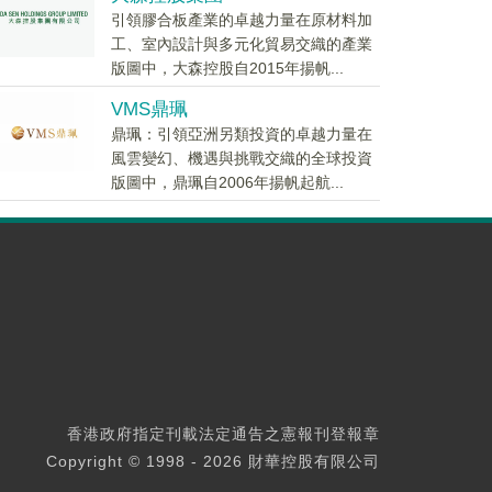
引領膠合板產業的卓越力量在原材料加
工、室內設計與多元化貿易交織的產業
版圖中，大森控股自2015年揚帆...
VMS鼎珮
鼎珮：引領亞洲另類投資的卓越力量在
風雲變幻、機遇與挑戰交織的全球投資
版圖中，鼎珮自2006年揚帆起航...
香港政府指定刊載法定通告之憲報刊登報章
Copyright © 1998 - 2026 財華控股有限公司