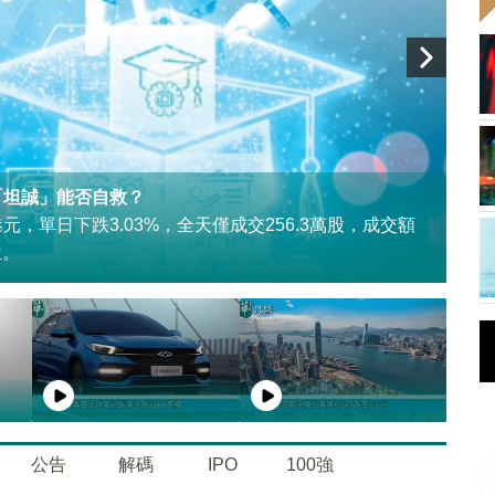
）「坦誠」能否自救？
【
2港元，單日下跌3.03%，全天僅成交256.3萬股，成交額
位。
公告
解碼
IPO
100強