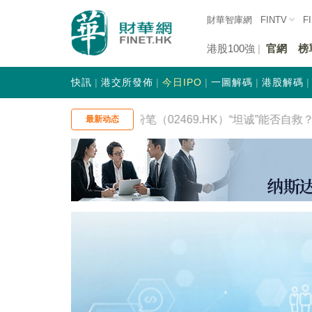
財華智庫網
FINTV
F
港股100強
官網
榜
快訊
港交所發佈
今日IPO
一圖解碼
港股解碼
07 | 自爆家丑后股价创新低：粉笔（02469.HK）“坦诚”能否自救？
2
最新动态