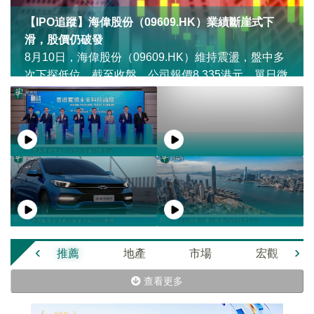
【IPO追蹤】海偉股份（09609.HK）業績斷崖式下
滑，股價仍破發
8月10日，海偉股份（09609.HK）維持震盪，盤中多
次下探低位，截至收盤，公司報價8.335港元，單日微
漲0.73%。
‹
›
推薦
地產
市場
宏觀
查看更多