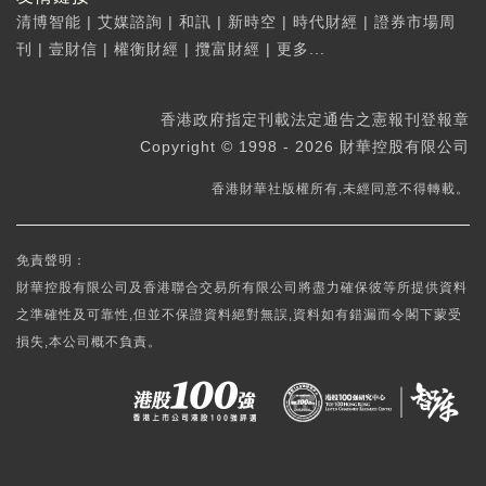
清博智能
|
艾媒諮詢
|
和訊
|
新時空
|
時代財經
|
證券市場周
刊
|
壹財信
|
權衡財經
|
攬富財經
|
更多...
香港政府指定刊載法定通告之憲報刊登報章
Copyright © 1998 - 2026 財華控股有限公司
香港財華社版權所有,未經同意不得轉載。
免責聲明：
財華控股有限公司及香港聯合交易所有限公司將盡力確保彼等所提供資料
之準確性及可靠性,但並不保證資料絕對無誤,資料如有錯漏而令閣下蒙受
損失,本公司概不負責。