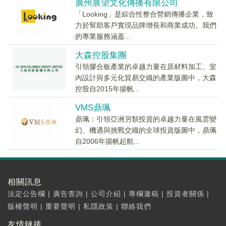
廣州展望文化傳播有限公司
「Looking」是綜合性整合營銷傳播企業，致
力於幫助客戶實現品牌增長和商業成功。我們
的專業服務涵蓋...
大森控股集團
引領膠合板產業的卓越力量在原材料加工、室
內設計與多元化貿易交織的產業版圖中，大森
控股自2015年揚帆...
VMS鼎珮
鼎珮：引領亞洲另類投資的卓越力量在風雲變
幻、機遇與挑戰交織的全球投資版圖中，鼎珮
自2006年揚帆起航...
相關訊息
法定公告欄
|
廣告查詢
|
公司介紹
|
專欄邀稿
|
投資者關係
|
版權聲明
|
重要聲明
|
私隱政策
|
聯絡我們
友情鏈接