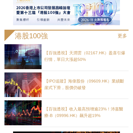
港股100強
更多
【百強透視】天潤雲（02167.HK）盈喜引爆
行情，單日大漲超50%
【IPO追蹤】海偉股份（09609.HK）業績斷
崖式下滑，股價仍破發
【百強透視】收入最高預增逾23%！沛嘉醫
療-B（09996.HK）飆升超19%