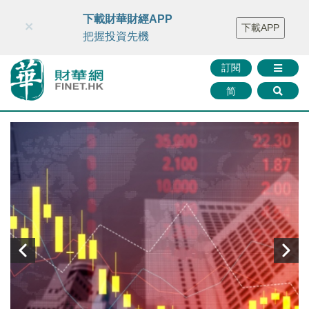
財華智庫網
FINTV
FINMETA
財華證券
媒體矩陣
下載財華財經APP
×
下載APP
智庫沙龍
聯絡我們
把握投資先機
訂閱
简