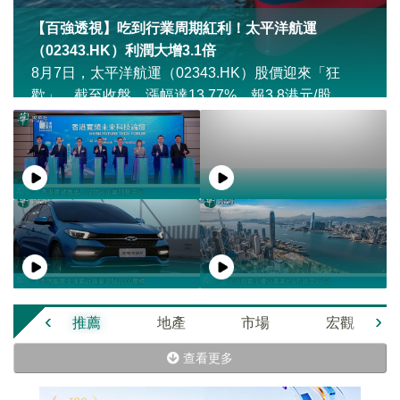
【百強透視】吃到行業周期紅利！太平洋航運
（02343.HK）利潤大增3.1倍
8月7日，太平洋航運（02343.HK）股價迎來「狂
歡」，截至收盤，漲幅達13.77%，報3.8港元/股。
‹
›
推薦
地產
市場
宏觀
查看更多