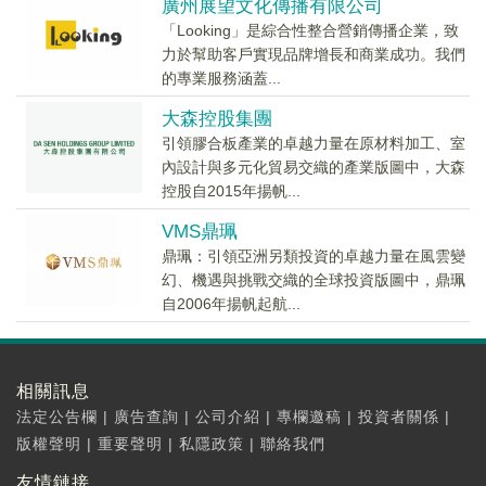
廣州展望文化傳播有限公司
「Looking」是綜合性整合營銷傳播企業，致
力於幫助客戶實現品牌增長和商業成功。我們
的專業服務涵蓋...
大森控股集團
引領膠合板產業的卓越力量在原材料加工、室
內設計與多元化貿易交織的產業版圖中，大森
控股自2015年揚帆...
VMS鼎珮
鼎珮：引領亞洲另類投資的卓越力量在風雲變
幻、機遇與挑戰交織的全球投資版圖中，鼎珮
自2006年揚帆起航...
相關訊息
法定公告欄
|
廣告查詢
|
公司介紹
|
專欄邀稿
|
投資者關係
|
版權聲明
|
重要聲明
|
私隱政策
|
聯絡我們
友情鏈接