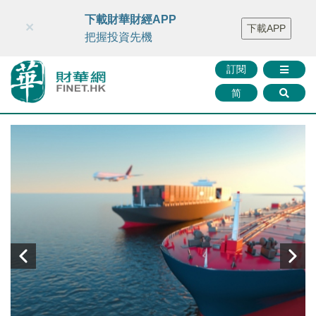
財華智庫網
FINTV
FINMETA
財華證券
媒體矩陣
下載財華財經APP
×
下載APP
智庫沙龍
聯絡我們
把握投資先機
訂閱
简