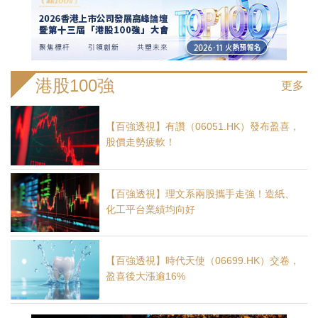
港股100強
更多
【百強透視】有讚（06051.HK）發布盈喜，
股價走勢疲軟！
【百強透視】理文系兩股攜手走強！造紙、
化工平台業績均向好
【百強透視】時代天使（06699.HK）交卷，
盈喜後大漲逾16%