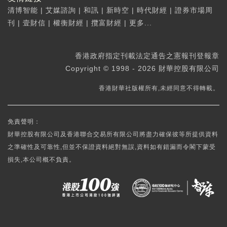
清博智能
|
艾媒諮詢
|
和訊
|
新時空
|
時代財經
|
證券市場周
刊
|
壹財信
|
權衡財經
|
攬富財經
|
更多...
香港政府指定刊載法定通告之憲報刊登報章
Copyright © 1998 - 2026 財華控股有限公司
香港財華社版權所有,未經同意不得轉載。
免責聲明：
財華控股有限公司及香港聯合交易所有限公司將盡力確保彼等所提供資料
之準確性及可靠性,但並不保證資料絕對無誤,資料如有錯漏而令閣下蒙受
損失,本公司概不負責。