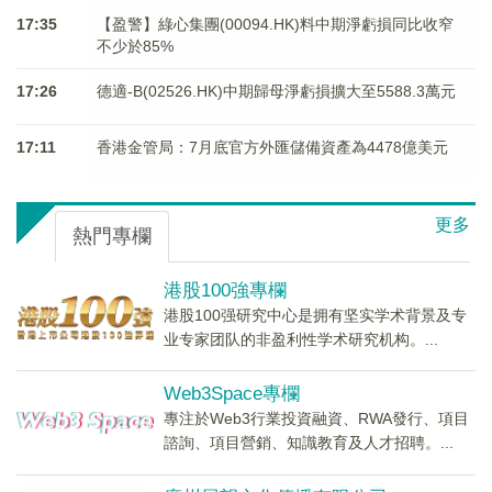
17:35
【盈警】綠心集團(00094.HK)料中期淨虧損同比收窄
不少於85%
17:26
德適-B(02526.HK)中期歸母淨虧損擴大至5588.3萬元
17:11
香港金管局：7月底官方外匯儲備資產為4478億美元
更多
熱門專欄
港股100強專欄
港股100强研究中心是拥有坚实学术背景及专
业专家团队的非盈利性学术研究机构。...
Web3Space專欄
專注於Web3行業投資融資、RWA發行、項目
諮詢、項目營銷、知識教育及人才招聘。...