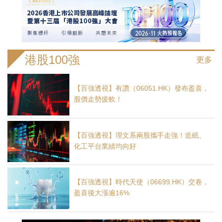
港股100強
更多
【百強透視】有讚（06051.HK）發布盈喜，
股價走勢疲軟！
【百強透視】理文系兩股攜手走強！造紙、
化工平台業績均向好
【百強透視】時代天使（06699.HK）交卷，
盈喜後大漲逾16%