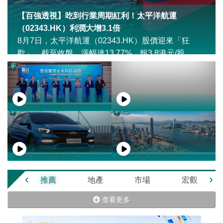
【百強透視】吃到行業周期紅利！太平洋航運
（02343.HK）利潤大增3.1倍
8月7日，太平洋航運（02343.HK）股價迎來「狂
歡」，截至收盤，漲幅達13.77%，報3.8港元/股。
‹
›
推薦
地產
市場
宏觀
查看更多