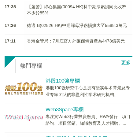
17:35
【盈警】綠心集團(00094.HK)料中期淨虧損同比收窄
不少於85%
17:26
德適-B(02526.HK)中期歸母淨虧損擴大至5588.3萬元
17:11
香港金管局：7月底官方外匯儲備資產為4478億美元
更多
熱門專欄
港股100強專欄
港股100强研究中心是拥有坚实学术背景及专
业专家团队的非盈利性学术研究机构。...
Web3Space專欄
專注於Web3行業投資融資、RWA發行、項目
諮詢、項目營銷、知識教育及人才招聘。...