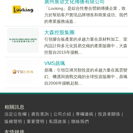
廣州展望文化傳播有限公司
「Looking」是綜合性整合營銷傳播企業，致
力於幫助客戶實現品牌增長和商業成功。我們
的專業服務涵蓋...
大森控股集團
引領膠合板產業的卓越力量在原材料加工、室
內設計與多元化貿易交織的產業版圖中，大森
控股自2015年揚帆...
VMS鼎珮
鼎珮：引領亞洲另類投資的卓越力量在風雲變
幻、機遇與挑戰交織的全球投資版圖中，鼎珮
自2006年揚帆起航...
相關訊息
法定公告欄
|
廣告查詢
|
公司介紹
|
專欄邀稿
|
投資者關係
|
版權聲明
|
重要聲明
|
私隱政策
|
聯絡我們
友情鏈接