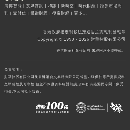
清博智能
|
艾媒諮詢
|
和訊
|
新時空
|
時代財經
|
證券市場周
刊
|
壹財信
|
權衡財經
|
攬富財經
|
更多...
香港政府指定刊載法定通告之憲報刊登報章
Copyright © 1998 - 2026 財華控股有限公司
香港財華社版權所有,未經同意不得轉載。
免責聲明：
財華控股有限公司及香港聯合交易所有限公司將盡力確保彼等所提供資料
之準確性及可靠性,但並不保證資料絕對無誤,資料如有錯漏而令閣下蒙受
損失,本公司概不負責。