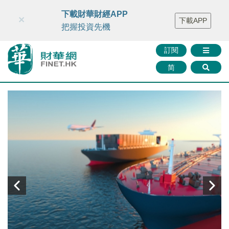
財華智庫網
FINTV
FINMETA
財華證券
媒體矩陣
下載財華財經APP
×
下載APP
智庫沙龍
聯絡我們
把握投資先機
訂閱
简