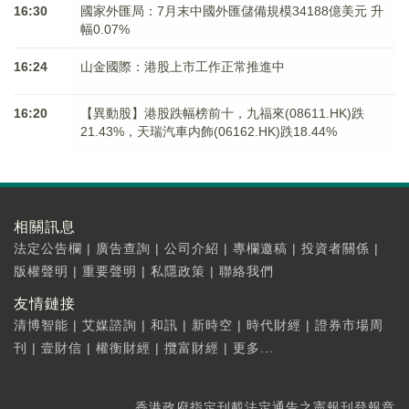
16:30
國家外匯局：7月末中國外匯儲備規模34188億美元 升
幅0.07%
16:24
山金國際：港股上市工作正常推進中
16:20
【異動股】港股跌幅榜前十，九福來(08611.HK)跌
21.43%，天瑞汽車内飾(06162.HK)跌18.44%
相關訊息
法定公告欄
|
廣告查詢
|
公司介紹
|
專欄邀稿
|
投資者關係
|
版權聲明
|
重要聲明
|
私隱政策
|
聯絡我們
友情鏈接
清博智能
|
艾媒諮詢
|
和訊
|
新時空
|
時代財經
|
證券市場周
刊
|
壹財信
|
權衡財經
|
攬富財經
|
更多...
香港政府指定刊載法定通告之憲報刊登報章