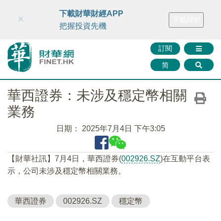
財華智庫網
FINTV
FINMETA
財華證券
媒體矩陣
下載財華財經APP
×
下載APP
智庫沙龍
聯絡我們
把握投資先機
訂閱
简
華西證券：未涉及穩定幣相關
業務
日期：
2025年7月4日 下午3:05
【財華社訊】7月4日，華西證券(
002926.SZ
)在互動平台表
示，公司未涉及穩定幣相關業務。
華西證券
002926.SZ
穩定幣