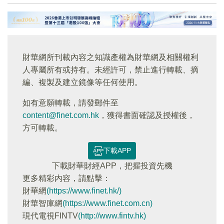
財華網所刊載內容之知識產權為財華網及相關權利
人專屬所有或持有。未經許可，禁止進行轉載、摘
編、複製及建立鏡像等任何使用。
如有意願轉載，請發郵件至
content@finet.com.hk
，獲得書面確認及授權後，
方可轉載。
下載APP
下載財華財經APP，把握投資先機
更多精彩内容，請點擊：
財華網
(https://www.finet.hk/)
財華智庫網
(https://www.finet.com.cn)
現代電視FINTV
(http://www.fintv.hk)