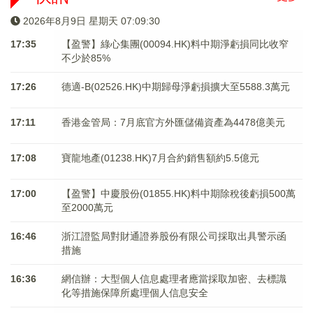
2026年8月9日 星期天 07:09:30
17:35
【盈警】綠心集團(00094.HK)料中期淨虧損同比收窄
不少於85%
17:26
德適-B(02526.HK)中期歸母淨虧損擴大至5588.3萬元
17:11
香港金管局：7月底官方外匯儲備資產為4478億美元
17:08
寶龍地產(01238.HK)7月合約銷售額約5.5億元
17:00
【盈警】中慶股份(01855.HK)料中期除稅後虧損500萬
至2000萬元
16:46
浙江證監局對財通證券股份有限公司採取出具警示函
措施
16:36
網信辦：大型個人信息處理者應當採取加密、去標識
化等措施保障所處理個人信息安全