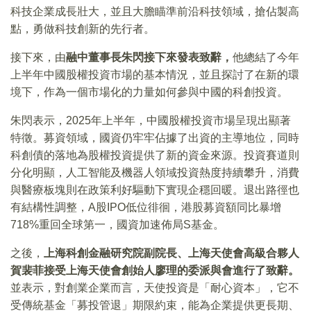
科技企業成長壯大，並且大膽瞄準前沿科技領域，搶佔製高
點，勇做科技創新的先行者。
接下來，由
融中董事長朱閃接下來發表致辭，
他總結了今年
上半年中國股權投資市場的基本情況，並且探討了在新的環
境下，作為一個市場化的力量如何參與中國的科創投資。
朱閃表示，2025年上半年，中國股權投資市場呈現出顯著
特徵。募資領域，國資仍牢牢佔據了出資的主導地位，同時
科創債的落地為股權投資提供了新的資金來源。投資賽道則
分化明顯，人工智能及機器人領域投資熱度持續攀升，消費
與醫療板塊則在政策利好驅動下實現企穩回暖。退出路徑也
有結構性調整，A股IPO低位徘徊，港股募資額同比暴增
718%重回全球第一，國資加速佈局S基金。
之後，
上海科創金融研究院副院長、上海天使會高級合夥人
賀裴菲接受上海天使會創始人廖理的委派與會進行了致辭。
並表示，對創業企業而言，天使投資是「耐心資本」，它不
受傳統基金「募投管退」期限約束，能為企業提供更長期、