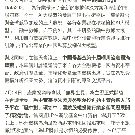
本次大會期間，融中財經叠代發佈「
融中數據Bridge
Data2.0
」，為行業帶來了全新的數據解決方案和深刻的市
場洞察。今年，AI大模型的發展呈現出技術突破、產業融合
與全球競爭加速的三大趨勢。各行各業都在積極擁抱AI大模
型，「融中數據」亦不例外。其自主研發的融中數據大模
型，利用自有數據庫數據、融中研究報告和行業資訊等進行
訓練，打造出專業的中國私募股權AI大模型。
與此同時，在當天會議上，
中國母基金第十屆辋川論道圓滿
舉辦，
本屆辋川論道邀請了來自各大金融機構、國有資本平
台、政府引導基金、市場化母基金等機構出席，旨在為投資
機構分析行業大勢、論道資本創新的專業交流平台。
7月24日，產業投資峰會以「無界生長」為主題正式開啓。
在會議伊始，
融中董事長朱閃與啓明創投創始主管合夥人邝
子平在「融中對」環節中，圍繞股權投資行業多個問題展開
了精彩討論。
當國資LP在新設基金中出資佔比飙升至75%
以上，部分機構為滿足招商訴求弱化回報追求時，邝子平旗
幟鮮明地宣告「為LP賺錢是永恒的必要條件」。在邝子平