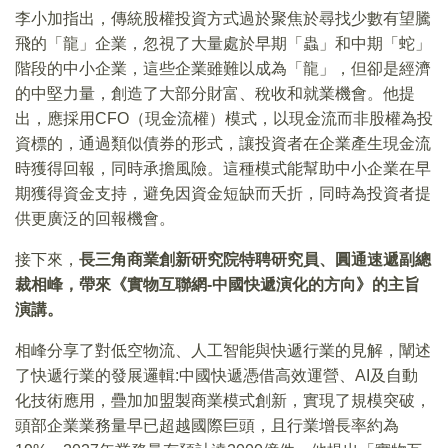
李小加指出，傳統股權投資方式過於聚焦於尋找少數有望騰
飛的「龍」企業，忽視了大量處於早期「蟲」和中期「蛇」
階段的中小企業，這些企業雖難以成為「龍」，但卻是經濟
的中堅力量，創造了大部分財富、稅收和就業機會。他提
出，應採用CFO（現金流權）模式，以現金流而非股權為投
資標的，通過類似債券的形式，讓投資者在企業產生現金流
時獲得回報，同時承擔風險。這種模式能幫助中小企業在早
期獲得資金支持，避免因資金短缺而夭折，同時為投資者提
供更廣泛的回報機會。
接下來，
長三角商業創新研究院特聘研究員、圓通速遞副總
裁相峰，帶來《實物互聯網-中國快遞演化的方向》的主旨
演講。
相峰分享了對低空物流、人工智能與快遞行業的見解，闡述
了快遞行業的發展邏輯:中國快遞憑借高效運營、AI及自動
化技術應用，疊加加盟製商業模式創新，實現了規模突破，
頭部企業業務量早已超越國際巨頭，且行業增長率約為