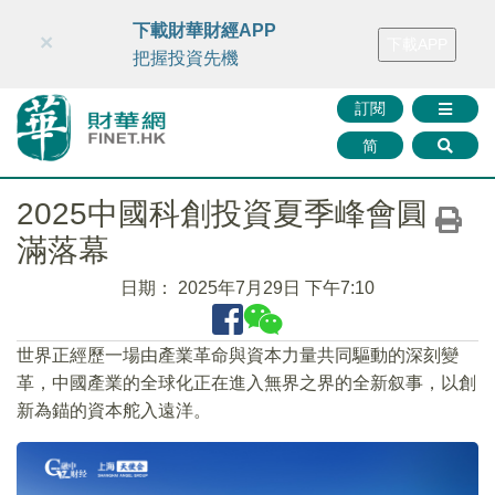
財華智庫網
FINTV
FINMETA
財華證券
媒體矩陣
下載財華財經APP
×
下載APP
智庫沙龍
聯絡我們
把握投資先機
訂閱
简
2025中國科創投資夏季峰會圓
滿落幕
日期：
2025年7月29日 下午7:10
世界正經歷一場由產業革命與資本力量共同驅動的深刻變
革，中國產業的全球化正在進入無界之界的全新叙事，以創
新為錨的資本舵入遠洋。