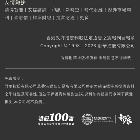
友情鏈接
清博智能
|
艾媒諮詢
|
和訊
|
新時空
|
時代財經
|
證券市場周
刊
|
壹財信
|
權衡財經
|
攬富財經
|
更多...
香港政府指定刊載法定通告之憲報刊登報章
Copyright © 1998 - 2026 財華控股有限公司
香港財華社版權所有,未經同意不得轉載。
免責聲明：
財華控股有限公司及香港聯合交易所有限公司將盡力確保彼等所提供資料
之準確性及可靠性,但並不保證資料絕對無誤,資料如有錯漏而令閣下蒙受
損失,本公司概不負責。