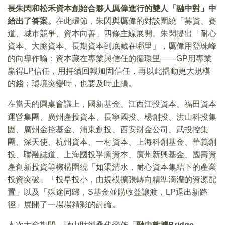
長朱閃和松禾資本創始合夥人厲偉進行的雙人「融中對」中
給出了答案。
在此環節，朱閃與厲偉的對談圍繞「募資、賽
道、城市競爭、資本向善」四條主線展開。朱閃提出「耐心
資本、大膽資本、長期資本到底藏在哪里」，厲偉用登珠峰
的向導作喻：資本藏在專業與信任的循環里——GP用專業
赢得LP信任，用持續回報加固信任，再以此撬動更大規模
的錢；環境突變時，也要及時止損。
在當天的圓桌會議上，國新基金、江西江投資本、福田資本
運營集團、廣州產投資本、長寧國投、楊創投、洪山科投集
團、廣州金控基金、浦東創投、西安財金公司、武投控集
團、深天使、杭州資本、一村資本、上海科創基金、華義創
投、聯融誌道、上海國投孚騰資本、廣州新興基金、國壽資
產創新投資等機構圍繞「如渠清水，耐心資本集結下的產業
投資突破」「投早投小，由規模擴張轉向精準滴灌的資源配
置」以及「殊途同歸，S基金並購收益讓渡，LP退出新路
徑」展開了一場場精彩的討論。