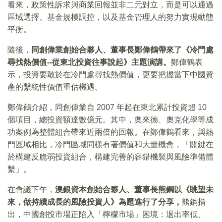
看來，政策性訴求與商業回報並非二元對立，而是可以通過
區域選擇、基金規模調控，以及基金管理人的努力實現動態
平衡。
隨後，
同創偉業創始合夥人、董事長鄭偉鶴帶來了《冷門處
尋找熱價值--從東北投資往事說起》主題演講。
鄭偉鶴表
示，投資要敢於在冷門處尋找熱價值，更要把握當下中國資
產的繫統性價值重估機遇。
鄭偉鶴介紹，同創偉業自 2007 年起在東北累計投資超 10
個項目，總投資額達數億元。其中，奧來德、奧克化學等成
功案例為整體組合帶來近兩倍的回報。在鄭偉鶴看來，與熱
門區域相比，冷門區域同樣有著價值和大量機會，「關鍵在
於構建反脆弱投資組合，構建完善的容錯機製與風險準備體
繫」。
在會議下午，
澳銀資本創始合夥人、董事長熊鋼以《眺望未
來，做持續成長的風險投資人》為題進行了分享，
熊鋼指
出，中國創投市場正陷入「檸檬市場」困境：退出率低、