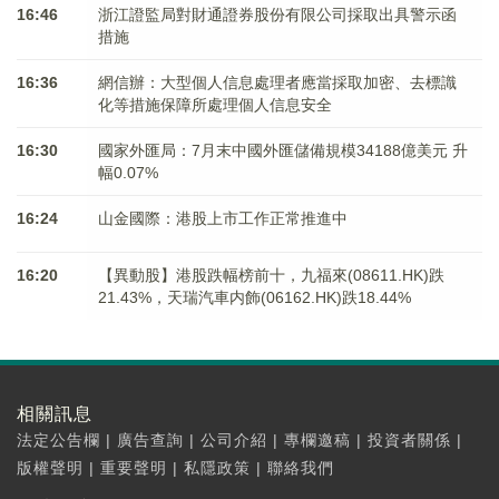
16:46
浙江證監局對財通證券股份有限公司採取出具警示函
措施
16:36
網信辦：大型個人信息處理者應當採取加密、去標識
化等措施保障所處理個人信息安全
16:30
國家外匯局：7月末中國外匯儲備規模34188億美元 升
幅0.07%
16:24
山金國際：港股上市工作正常推進中
16:20
【異動股】港股跌幅榜前十，九福來(08611.HK)跌
21.43%，天瑞汽車内飾(06162.HK)跌18.44%
相關訊息
法定公告欄
|
廣告查詢
|
公司介紹
|
專欄邀稿
|
投資者關係
|
版權聲明
|
重要聲明
|
私隱政策
|
聯絡我們