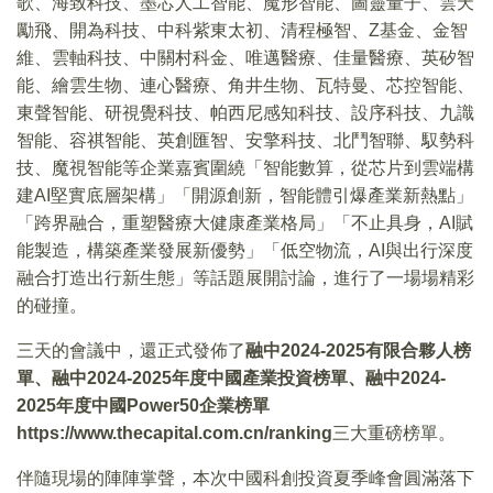
歌、海致科技、墨芯人工智能、魔形智能、圖靈量子、雲天
勵飛、開為科技、中科紫東太初、清程極智、Z基金、金智
維、雲軸科技、中關村科金、唯邁醫療、佳量醫療、英矽智
能、繪雲生物、連心醫療、角井生物、瓦特曼、芯控智能、
東聲智能、研視覺科技、帕西尼感知科技、設序科技、九識
智能、容祺智能、英創匯智、安擎科技、北鬥智聯、馭勢科
技、魔視智能等企業嘉賓圍繞「智能數算，從芯片到雲端構
建AI堅實底層架構」「開源創新，智能體引爆產業新熱點」
「跨界融合，重塑醫療大健康產業格局」「不止具身，AI賦
能製造，構築產業發展新優勢」「低空物流，AI與出行深度
融合打造出行新生態」等話題展開討論，進行了一場場精彩
的碰撞。
三天的會議中，還正式發佈了
融中2024-2025有限合夥人榜
單、融中2024-2025年度中國產業投資榜單、融中2024-
2025年度中國Power50企業榜單
https://www.thecapital.com.cn/ranking
三大重磅榜單。
伴隨現場的陣陣掌聲，本次中國科創投資夏季峰會圓滿落下