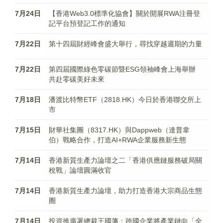
7月24日
【香港Web3.0標準化協會】關於開展RWA注冊登
記平台預登記工作的通知
7月22日
第十四屆財經峰會盛大舉行，尋找穿越週期的力量
7月22日
第四屆國際綠色零碳節暨ESG領袖峰會上海舉辦
共赴零碳美好未來
7月18日
潘渡比特幣ETF（2818.HK）今日於香港聯交所上
市
7月15日
財華社集團（8317.HK）與Dappweb（達普韋
伯）戰略合作，打造AI+RWA企業服務新生態
7月14日
香港新質生產力論壇之二「香港供應鏈服務破局關
稅戰」論壇圓滿收官
7月14日
香港新質生產力論壇，助力打造香港大宗商品生態
圈
7月14日
投資推廣署總裁王國藩：跨國企業將產業鏈向「全