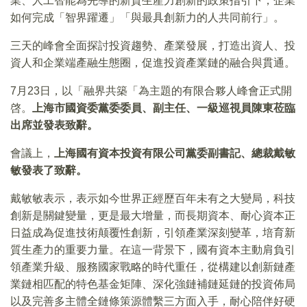
業、人工智能為先導的新質生產力創新的政策指引下，企業
如何完成「智界躍遷」「與最具創新力的人共同前行」。
三天的峰會全面探討投資趨勢、產業發展，打造出資人、投
資人和企業端產融生態圈，促進投資產業鏈的融合與貫通。
7月23日，以「融界共築「為主題的有限合夥人峰會正式開
啓。
上海市國資委黨委委員、副主任、一級巡視員陳東莅臨
出席並發表致辭。
會議上，
上海國有資本投資有限公司黨委副書記、總裁戴敏
敏發表了致辭。
戴敏敏表示，表示如今世界正經歷百年未有之大變局，科技
創新是關鍵變量，更是最大增量，而長期資本、耐心資本正
日益成為促進技術颠覆性創新，引領產業深刻變革，培育新
質生產力的重要力量。在這一背景下，國有資本主動肩負引
領產業升級、服務國家戰略的時代重任，從構建以創新鏈產
業鏈相匹配的特色基金矩陣、深化強鏈補鏈延鏈的投資佈局
以及完善多主體全鏈條策源體繫三方面入手，耐心陪伴好硬