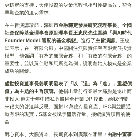
更穩定的支持，天使投資的決策流程也相對便捷高效，契合
早期企業的迫切需求。
在主旨演講環節，
深圳市金融穩定發展研究院理事長、全國
社會保障基金理事會原副理事長王忠民先生圍繞「與Al時代
Founder ModeL適配的基金模態」進行了主旨演講。
王忠
民表示，在「有限合夥」中需關注無限責任與有限責任投資
模型。他強調「有為的無限合夥」和「有效的有限合夥」的
重要性，並以黃仁勳和馬斯克為例，說明創始人模式是企業
成功的關鍵。
盛世投資董事長姜明明發表了「以「退」為「進」，重塑價
值」為主題的主旨演講。
他指出當前行業最大痛點是退出而
非投入:過去十年中國私募股權全行業 DPI較低，給我們帶
來很大的啓迪與反思。面對14萬億存量資產、IPO與並購通
道有限的現實，S基金被賦予盤活存量、接續優質項目的使
命。
耐心資本、大膽資本、長期資本到底藏在哪里？
由融中董事