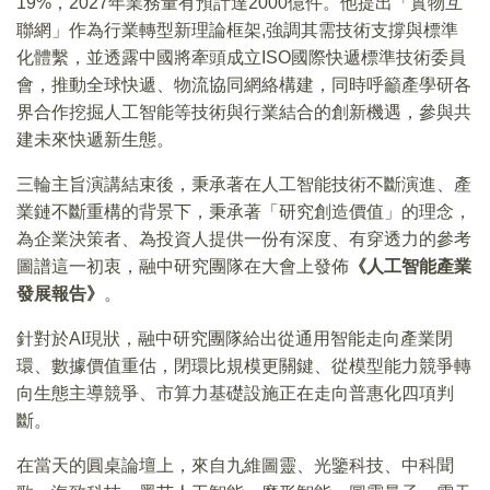
19%，2027年業務量有預計達2000億件。他提出「實物互
聯網」作為行業轉型新理論框架,強調其需技術支撐與標準
化體繫，並透露中國將牽頭成立ISO國際快遞標準技術委員
會，推動全球快遞、物流協同網絡構建，同時呼籲產學研各
界合作挖掘人工智能等技術與行業結合的創新機遇，參與共
建未來快遞新生態。
三輪主旨演講結束後，秉承著在人工智能技術不斷演進、產
業鏈不斷重構的背景下，秉承著「研究創造價值」的理念，
為企業決策者、為投資人提供一份有深度、有穿透力的參考
圖譜這一初衷，融中研究團隊在大會上發佈
《人工智能產業
發展報告》
。
針對於AI現狀，融中研究團隊給出從通用智能走向產業閉
環、數據價值重估，閉環比規模更關鍵、從模型能力競爭轉
向生態主導競爭、市算力基礎設施正在走向普惠化四項判
斷。
在當天的圓桌論壇上，來自九維圖靈、光鑒科技、中科聞