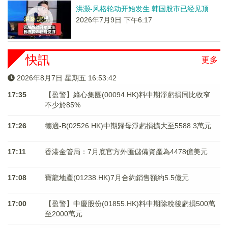
洪灏-风格轮动开始发生 韩国股市已经见顶
2026年7月9日 下午6:17
快訊
更多
2026年8月7日 星期五 16:53:43
17:35
【盈警】綠心集團(00094.HK)料中期淨虧損同比收窄
不少於85%
17:26
德適-B(02526.HK)中期歸母淨虧損擴大至5588.3萬元
17:11
香港金管局：7月底官方外匯儲備資產為4478億美元
17:08
寶龍地產(01238.HK)7月合約銷售額約5.5億元
17:00
【盈警】中慶股份(01855.HK)料中期除稅後虧損500萬
至2000萬元