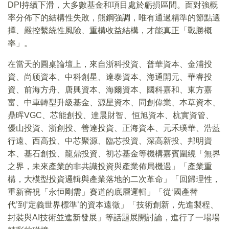
DPI持續下滑，大多數基金和項目處於虧損區間。面對強概
率分佈下的結構性失敗，熊鋼強調，唯有通過精準的節點選
擇、嚴控繫統性風險、重構收益結構，才能真正「戰勝概
率」。
在當天的圓桌論壇上，來自浙科投資、普華資本、金浦投
資、尚颀資本、中科創星、達泰資本、海通開元、華睿投
資、前海方舟、唐興資本、海爾資本、國科嘉和、東方嘉
富、中車轉型升級基金、源星資本、同創偉業、本草資本、
鼎晖VGC、芯能創投、達晨財智、恒旭資本、杭實資管、
優山投資、浙創投、善達投資、正海資本、元禾璞華、浩藍
行遠、西高投、中芯聚源、臨芯投資、深高新投、邦明資
本、基石創投、龍鼎投資、初芯基金等機構嘉賓圍繞「無界
之界，未來產業的非共識投資與產業佈局機遇」「產業重
構，大模型投資邏輯與產業落地的二次革命」「回歸理性，
重新審視「永恒剛需」賽道的底層邏輯」「從‘國產替
代’到‘定義世界標準’的資本遠徵」「技術創新，先進製程、
封裝與AI技術並進新發展」等話題展開討論，進行了一場場