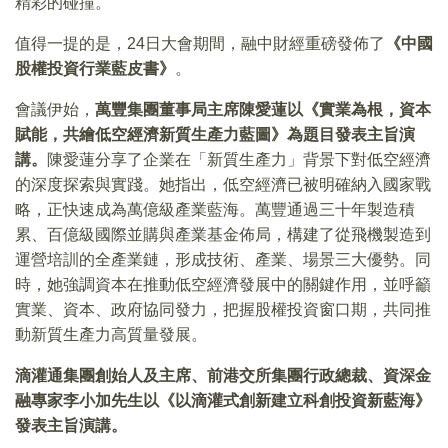
精彩的碰撞。
值得一提的是，24日大會期間，融中財經重磅發佈了
《中國
股權投資行業藍皮書》
。
會議伊始，
萬豐集團董事局主席陳愛蓮以《實業為根，資本
賦能，共繪低空經濟新質生產力藍圖》為題目發表主旨演
講。
陳愛蓮分享了企業在「新質生產力」背景下對低空經濟
的深度探索與實踐。她指出，低空經濟已被明確納入國家戰
略，正快速成為萬億級產業藍海。萬豐通過三十年製造積
累、百億級國際並購與產業基金佈局，構建了從飛機製造到
運營培訓的全產業鏈，形成技術、產業、場景三大優勢。同
時，她強調資本在推動低空經濟發展中的關鍵作用，並呼籲
實業、資本、政府協同發力，把握股權投資窗口期，共同推
動新質生產力高質量發展。
滴灌通集團創始人及主席、前港交所集團行政總裁、資深金
融專家李小加先生以《以滴灌式創新建立科創投資新藍海》
發表主旨演講。