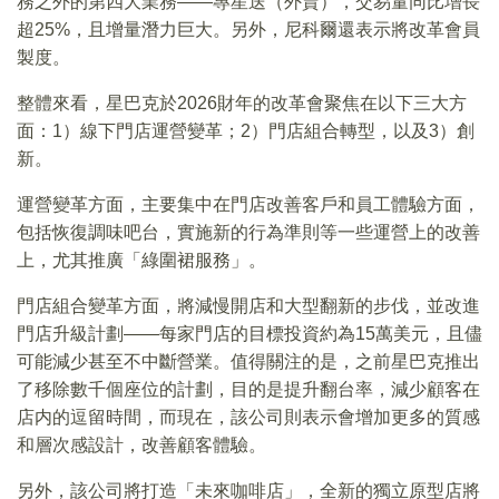
務之外的第四大業務——專星送（外賣），交易量同比增長
超25%，且增量潛力巨大。另外，尼科爾還表示將改革會員
製度。
整體來看，星巴克於2026財年的改革會聚焦在以下三大方
面：1）線下門店運營變革；2）門店組合轉型，以及3）創
新。
運營變革方面，主要集中在門店改善客戶和員工體驗方面，
包括恢復調味吧台，實施新的行為準則等一些運營上的改善
上，尤其推廣「綠圍裙服務」。
門店組合變革方面，將減慢開店和大型翻新的步伐，並改進
門店升級計劃——每家門店的目標投資約為15萬美元，且儘
可能減少甚至不中斷營業。值得關注的是，之前星巴克推出
了移除數千個座位的計劃，目的是提升翻台率，減少顧客在
店内的逗留時間，而現在，該公司則表示會增加更多的質感
和層次感設計，改善顧客體驗。
另外，該公司將打造「未來咖啡店」，全新的獨立原型店將