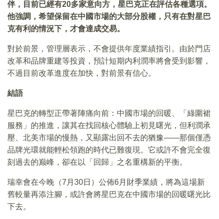
伴，目前已經有20多家意向方，星巴克正在評估各種選項。
他強調，希望保留在中國市場的大部分股權，只有在對星巴
克有利的情況下，才會達成交易。
對於前景，管理層表示，不會提供年度業績指引。由於門店
改革和品牌重建等投資，預計短期内利潤率將會受到影響，
不過目前改革進度在加快，對前景有信心。
結語
星巴克的轉型正帶著陣痛向前：中國市場的回暖、「綠圍裙
服務」的推進，讓其在找回核心體驗上初見曙光，但利潤承
壓、北美市場的慢熱，又顯露出回不去的猶豫——那個僅憑
品牌光環就能輕松領跑的時代已難復現。它或許不會完全復
刻過去的巅峰，卻在以「回歸」之名重構新的平衡。
瑞幸會在今晚（7月30日）公佈6月財季業績，將為這場新
舊較量再添注腳，或許會將星巴克在中國市場的回暖曙光比
下去。