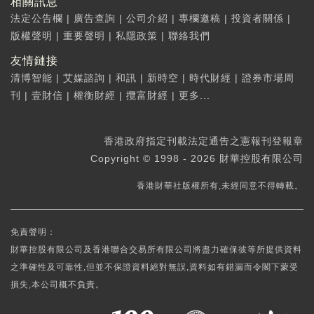
相關訊息
法定公告欄
|
廣告查詢
|
公司介紹
|
專欄邀稿
|
投資者關係
|
版權聲明
|
重要聲明
|
私隱政策
|
聯絡我們
友情鏈接
清博智能
|
艾媒諮詢
|
和訊
|
新時空
|
時代財經
|
證券市場周
刊
|
壹財信
|
權衡財經
|
攬富財經
|
更多...
香港政府指定刊載法定通告之憲報刊登報章
Copyright © 1998 - 2026 財華控股有限公司
香港財華社版權所有,未經同意不得轉載。
免責聲明：
財華控股有限公司及香港聯合交易所有限公司將盡力確保彼等所提供資料
之準確性及可靠性,但並不保證資料絕對無誤,資料如有錯漏而令閣下蒙受
損失,本公司概不負責。