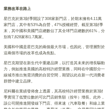
業務改革在路上
星巴克於第3財季開設了308家新門店，於期末擁有4.11萬
家門店，其中有53%為自營，47%授權經營。截至第3財季
末，其中國和美國門店總數佔了其全球門店總數的61%，分
别有7,828家和1.7萬家。
美國和中國是星巴克的兩個最大市場，也因此，管理層對於
這兩個市場的改革也成為焦點。
星巴克期望在新生代中重建品牌，以打造其未來的增長驅動
力，例如推進美國的高校特許經營業務，同時在中國部分一
線城市推出無需消費的自習空間，期望以此在新一代消費者
群體中建立品牌。
尼科爾在業績發佈會上透露，其高校特許經營業務於第3財
季實現了低雙位數的可比門店銷售額（按年）增長。此外，
該公司開推進開發線下門店、得來速（汽車取餐）和線上業