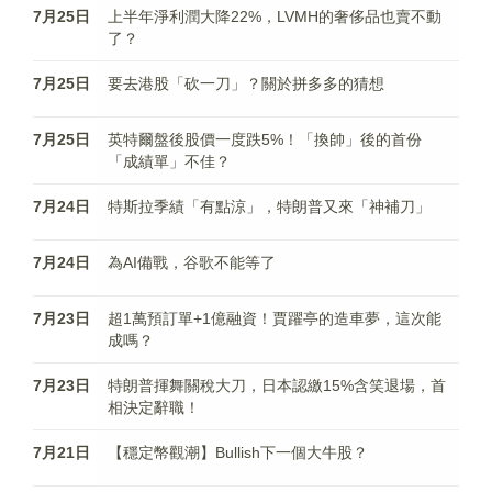
7月25日
上半年淨利潤大降22%，LVMH的奢侈品也賣不動
了？
7月25日
要去港股「砍一刀」？關於拼多多的猜想
7月25日
英特爾盤後股價一度跌5%！「換帥」後的首份
「成績單」不佳？
7月24日
特斯拉季績「有點涼」，特朗普又來「神補刀」
7月24日
為AI備戰，谷歌不能等了
7月23日
超1萬預訂單+1億融資！賈躍亭的造車夢，這次能
成嗎？
7月23日
特朗普揮舞關稅大刀，日本認繳15%含笑退場，首
相決定辭職！
7月21日
【穩定幣觀潮】Bullish下一個大牛股？