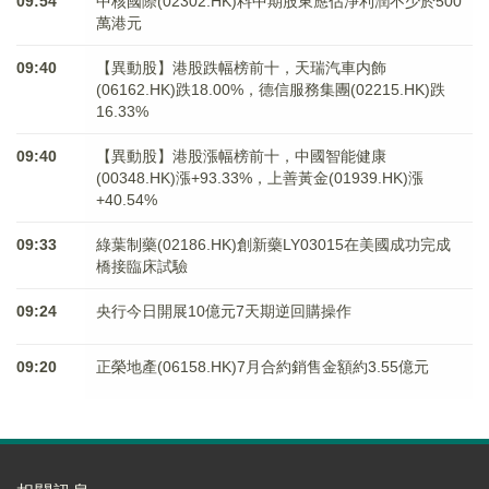
09:54
中核國際(02302.HK)料中期股東應佔淨利潤不少於500
萬港元
09:40
【異動股】港股跌幅榜前十，天瑞汽車内飾
(06162.HK)跌18.00%，德信服務集團(02215.HK)跌
16.33%
09:40
【異動股】港股漲幅榜前十，中國智能健康
(00348.HK)漲+93.33%，上善黃金(01939.HK)漲
+40.54%
09:33
綠葉制藥(02186.HK)創新藥LY03015在美國成功完成
橋接臨床試驗
09:24
央行今日開展10億元7天期逆回購操作
09:20
正榮地產(06158.HK)7月合約銷售金額約3.55億元