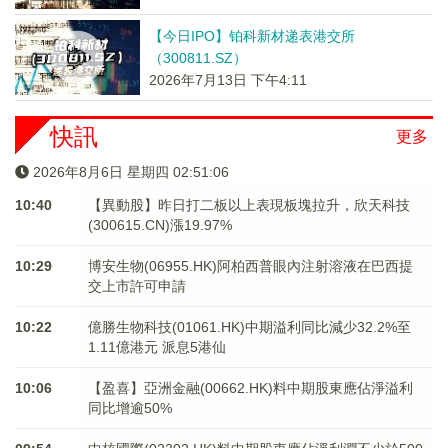
【今日IPO】铂科新材递表港交所
（300811.SZ）
2026年7月13日 下午4:11
快訊
更多
2026年8月6日 星期四 02:51:06
10:40
【異動股】昨日打二板以上表現板塊拉升，欣天科技
(300615.CN)漲19.97%
10:29
博安生物(06955.HK)阿柏西普眼內注射溶液在巴西提
交上市許可申請
10:22
億勝生物科技(01061.HK)中期溢利同比減少32.2%至
1.11億港元 派息5港仙
10:06
【盈喜】亞洲金融(00662.HK)料中期股東應佔淨溢利
同比增逾50%