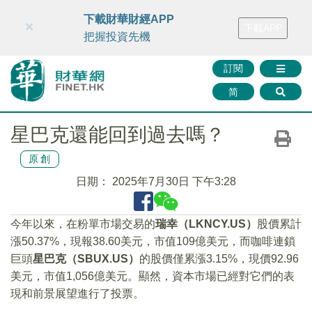
財華智庫網
FINTV
FINMETA
財華證券
媒體矩陣
下載財華財經APP
×
下載APP
智庫沙龍
聯絡我們
把握投資先機
訂閱
简
星巴克還能回到過去嗎？
原創
日期：
2025年7月30日 下午3:28
今年以來，在粉單市場交易的
瑞幸（LKNCY.US）
股價累計
漲50.37%，現報38.60美元，市值109億美元，而咖啡連鎖
巨頭
星巴克（SBUX.US）
的股價僅累漲3.15%，現價92.96
美元，市值1,056億美元。顯然，資本市場已經對它們的表
現和前景展望進行了投票。