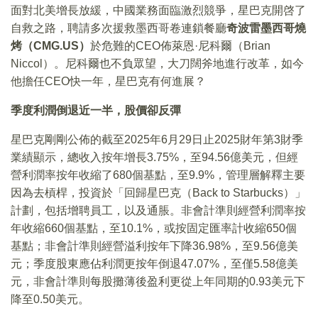
面對北美增長放緩，中國業務面臨激烈競爭，星巴克開啓了
自救之路，聘請多次援救墨西哥卷連鎖餐廳
奇波雷墨西哥燒
烤（CMG.US）
於危難的CEO佈萊恩·尼科爾（Brian
Niccol）。尼科爾也不負眾望，大刀闊斧地進行改革，如今
他擔任CEO快一年，星巴克有何進展？
季度利潤倒退近一半，股價卻反彈
星巴克剛剛公佈的截至2025年6月29日止2025財年第3財季
業績顯示，總收入按年增長3.75%，至94.56億美元，但經
營利潤率按年收縮了680個基點，至9.9%，管理層解釋主要
因為去槓桿，投資於「回歸星巴克（Back to Starbucks）」
計劃，包括增聘員工，以及通脹。非會計準則經營利潤率按
年收縮660個基點，至10.1%，或按固定匯率計收縮650個
基點；非會計準則經營溢利按年下降36.98%，至9.56億美
元；季度股東應佔利潤更按年倒退47.07%，至僅5.58億美
元，非會計準則每股攤薄後盈利更從上年同期的0.93美元下
降至0.50美元。