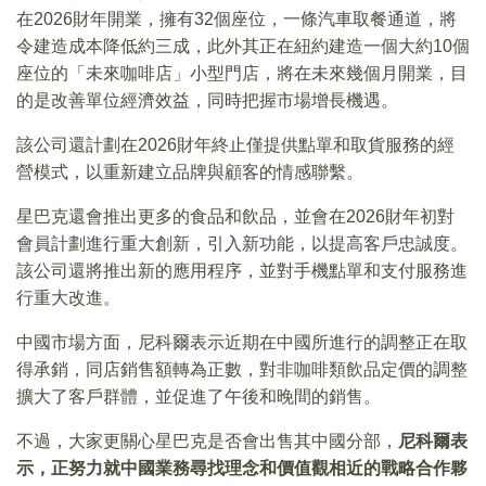
在2026財年開業，擁有32個座位，一條汽車取餐通道，將
令建造成本降低約三成，此外其正在紐約建造一個大約10個
座位的「未來咖啡店」小型門店，將在未來幾個月開業，目
的是改善單位經濟效益，同時把握市場增長機遇。
該公司還計劃在2026財年終止僅提供點單和取貨服務的經
營模式，以重新建立品牌與顧客的情感聯繫。
星巴克還會推出更多的食品和飲品，並會在2026財年初對
會員計劃進行重大創新，引入新功能，以提高客戶忠誠度。
該公司還將推出新的應用程序，並對手機點單和支付服務進
行重大改進。
中國市場方面，尼科爾表示近期在中國所進行的調整正在取
得承銷，同店銷售額轉為正數，對非咖啡類飲品定價的調整
擴大了客戶群體，並促進了午後和晚間的銷售。
不過，大家更關心星巴克是否會出售其中國分部，
尼科爾表
示，正努力就中國業務尋找理念和價值觀相近的戰略合作夥