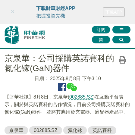
財華智庫網
FINTV
FINMETA
財華證券
媒體矩陣
下載財華財經APP
×
下載APP
智庫沙龍
聯絡我們
把握投資先機
訂閱
简
京泉華：公司採購英諾賽科的
氮化镓(GaN)器件
日期：
2025年8月8日 下午3:10
【財華社訊】8月8日，京泉華(
002885.SZ
)在互動平台表
示，關於與英諾賽科的合作情況，目前公司採購英諾賽科的
氮化镓(GaN)器件，並將其應用於充電器、適配器產品中。
京泉華
002885.SZ
氮化镓
英諾賽科