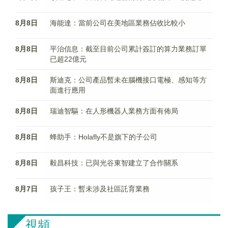
8月8日
海能達：當前公司在美地區業務佔收比較小
8月8日
平治信息：截至目前公司累計簽訂的算力業務訂單
已超22億元
8月8日
斯迪克：公司產品暫未在腦機接口電極、感知等方
面進行應用
8月8日
瑞迪智驅：在人形機器人業務方面有佈局
8月8日
蜂助手：Holafly不是旗下的子公司
8月8日
毅昌科技：已與光谷東智建立了合作關系
8月7日
孩子王：暫未涉及社區託育業務
視頻