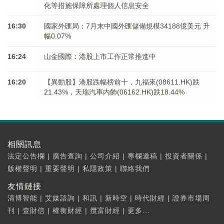
化等措施保障所處理個人信息安全
16:30
國家外匯局：7月末中國外匯儲備規模34188億美元 升
幅0.07%
16:24
山金國際：港股上市工作正常推進中
16:20
【異動股】港股跌幅榜前十，九福來(08611.HK)跌
21.43%，天瑞汽車内飾(06162.HK)跌18.44%
相關訊息
法定公告欄
|
廣告查詢
|
公司介紹
|
專欄邀稿
|
投資者關係
|
版權聲明
|
重要聲明
|
私隱政策
|
聯絡我們
友情鏈接
清博智能
|
艾媒諮詢
|
和訊
|
新時空
|
時代財經
|
證券市場周
刊
|
壹財信
|
權衡財經
|
攬富財經
|
更多...