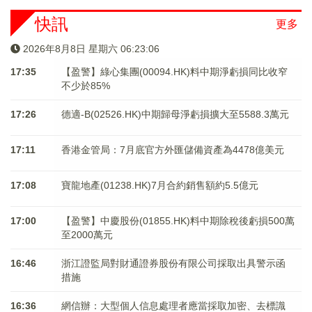
快訊
更多
2026年8月8日 星期六 06:23:07
17:35
【盈警】綠心集團(00094.HK)料中期淨虧損同比收窄
不少於85%
17:26
德適-B(02526.HK)中期歸母淨虧損擴大至5588.3萬元
17:11
香港金管局：7月底官方外匯儲備資產為4478億美元
17:08
寶龍地產(01238.HK)7月合約銷售額約5.5億元
17:00
【盈警】中慶股份(01855.HK)料中期除稅後虧損500萬
至2000萬元
16:46
浙江證監局對財通證券股份有限公司採取出具警示函
措施
16:36
網信辦：大型個人信息處理者應當採取加密、去標識