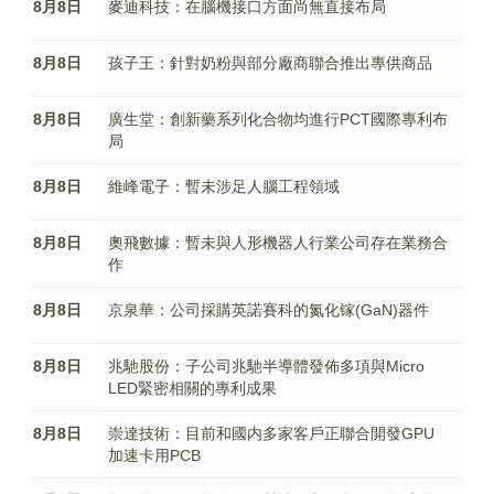
8月8日
麥迪科技：在腦機接口方面尚無直接布局
8月8日
孩子王：針對奶粉與部分廠商聯合推出專供商品
8月8日
廣生堂：創新藥系列化合物均進行PCT國際專利布
局
8月8日
維峰電子：暫未涉足人腦工程領域
8月8日
奧飛數據：暫未與人形機器人行業公司存在業務合
作
8月8日
京泉華：公司採購英諾賽科的氮化镓(GaN)器件
8月8日
兆馳股份：子公司兆馳半導體發佈多項與Micro
LED緊密相關的專利成果
8月8日
崇達技術：目前和國内多家客戶正聯合開發GPU
加速卡用PCB