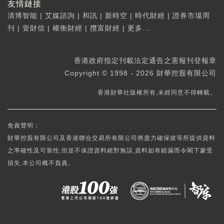
友情鏈接
清博智能
|
艾媒諮詢
|
和訊
|
新時空
|
時代財經
|
證券市場周
刊
|
壹財信
|
權衡財經
|
攬富財經
|
更多...
香港政府指定刊載法定通告之憲報刊登報章
Copyright © 1998 - 2026 財華控股有限公司
香港財華社版權所有,未經同意不得轉載。
免責聲明：
財華控股有限公司及香港聯合交易所有限公司將盡力確保彼等所提供資料
之準確性及可靠性,但並不保證資料絕對無誤,資料如有錯漏而令閣下蒙受
損失,本公司概不負責。