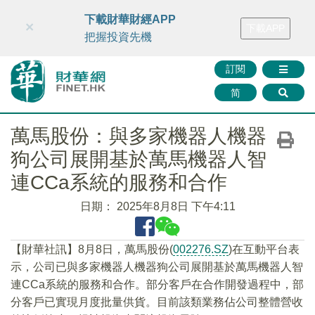
財華智庫網
FINTV
FINMETA
財華證券
媒體矩陣
下載財華財經APP
×
下載APP
智庫沙龍
聯絡我們
把握投資先機
訂閱
简
萬馬股份：與多家機器人機器
狗公司展開基於萬馬機器人智
連CCa系統的服務和合作
日期：
2025年8月8日 下午4:11
【財華社訊】8月8日，萬馬股份(
002276.SZ
)在互動平台表
示，公司已與多家機器人機器狗公司展開基於萬馬機器人智
連CCa系統的服務和合作。部分客戶在合作開發過程中，部
分客戶已實現月度批量供貨。目前該類業務佔公司整體營收