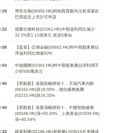
0:29
博安生物(06955.HK)阿柏西普眼內注射溶液在
巴西提交上市許可申請
0:22
億勝生物科技(01061.HK)中期溢利同比減少
32.2%至1.11億港元 派息5港仙
0:06
【盈喜】亞洲金融(00662.HK)料中期股東應佔
淨溢利同比增逾50%
9:54
中核國際(02302.HK)料中期股東應佔淨利潤不
少於500萬港元
9:40
【異動股】港股跌幅榜前十，天瑞汽車内飾
(06162.HK)跌18.00%，德信服務集團
(02215.HK)跌16.33%
9:40
【異動股】港股漲幅榜前十，中國智能健康
(00348.HK)漲+93.33%，上善黃金(01939.HK)
漲+40.54%
9:33
綠葉制藥(02186.HK)創新藥LY03015在美國成