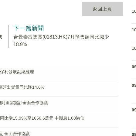
返回上頁
1
下一篇新聞
1
總
合景泰富集團(01813.HK)7月預售額同比減少
18.9%
1
0
獲任保利發展副總經理
0
機鏡頭出貨量同比降14.6%
0% 與阿里雲簽訂全面合作協議
0
同比增15.99%至1656.6萬元 中期息1.08港仙
雲簽訂全面合作協議
0