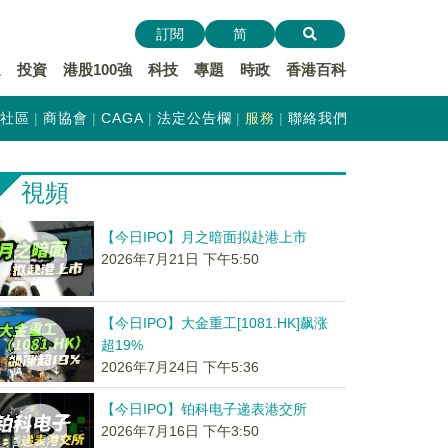
訂閱
简
遞
投資
港股100強
科技
專題
時政
香港百科
社區
商協會
CAGA
法定公告欄
服務
聯絡我們
視頻
【今日IPO】月之暗面拟赴港上市
2026年7月21日 下午5:50
【今日IPO】大金重工[1081.HK]飙涨
超19%
2026年7月24日 下午5:36
【今日IPO】铂科电子递表港交所
2026年7月16日 下午3:50