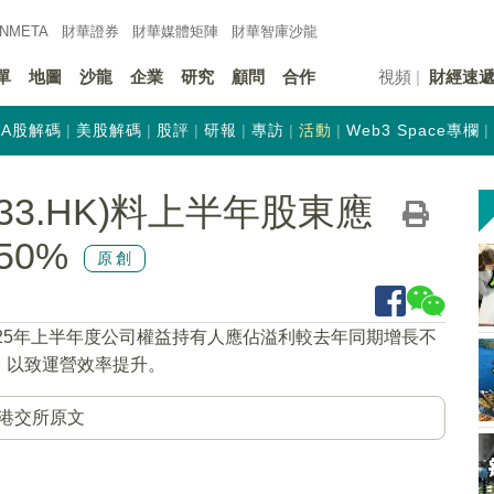
INMETA
財華證券
財華
媒體矩陣
財華
智庫沙龍
單
地圖
沙龍
企業
研究
顧問
合作
視頻
財經速
A股解碼
美股解碼
股評
研報
專訪
活動
Web3 Space專欄
33.HK)料上半年股東應
0%
原創
025年上半年度公司權益持有人應佔溢利較去年同期增長不
，以致運營效率提升。
港交所原文