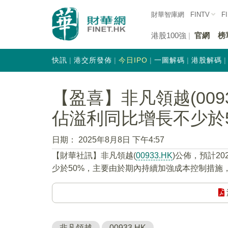
財華智庫網
FINTV
F
港股100強
官網
榜
快訊
港交所發佈
今日IPO
一圖解碼
港股解碼
【盈喜】非凡領越(009
佔溢利同比增長不少於5
日期：
2025年8月8日 下午4:57
【財華社訊】非凡領越(
00933.HK
)公佈，預計2
少於50%，主要由於期內持續加強成本控制措施
非凡領越
00933.HK