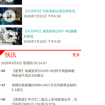
【今日IPO】中际旭创过港交所聆讯
2026年7月21日 下午5:50
【今日IPO】海西新药[2637.HK]脑瘤
药获批
2026年7月16日 下午3:50
快訊
更多
2026年8月6日 星期四 03:14:57
1:06
【盈警】瑞威資管(01835.HK)料中期盈轉虧
淨虧損不高於300萬元
0:47
旭輝控股集團(00884.HK)7月合同銷售金額約
6.1億元
0:40
【異動股】昨日打二板以上表現板塊拉升，欣
天科技(300615.CN)漲19.97%