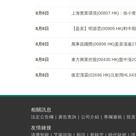
8月8日
上海實業環境(00807.HK)：徐
8月8日
【盈喜】明源雲(00909.HK)料中
8月8日
萬事昌國際(00898.HK)盈喜漲
8月8日
東方興業控股(00430.HK)盤中
8月8日
復宏漢霖(02696.HK)注射用H
相關訊息
法定公告欄
|
廣告查詢
|
公司介紹
|
專欄邀稿
|
投資
友情鏈接
清博智能
|
艾媒諮詢
|
和訊
|
新時空
|
時代財經
|
證