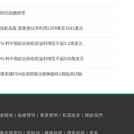
小青卸任副總經理
期扭虧為盈 股東應佔淨利潤1209萬至1541萬元
逾27% 料中期綜合除稅前溢利增至不超3.2億港元
漲20% 料中期綜合除稅前溢利增至不超530萬港元
LX43獲美國FDA批准開展治療胸腺癌1期臨床試驗
者關係
|
版權聲明
|
重要聲明
|
私隱政策
|
聯絡我們
券市場周刊
|
壹財信
|
權衡財經
|
攬富財經
|
更多...