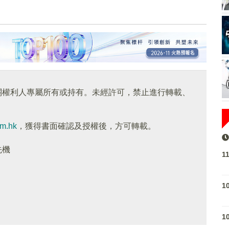
關權利人專屬所有或持有。未經許可，禁止進行轉載、
om.hk
，獲得書面確認及授權後，方可轉載。
先機
1
1
1