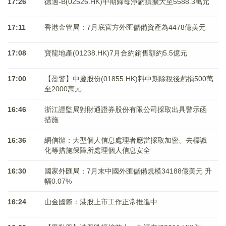
17:26
德適-B(02526.HK)中期歸母淨虧損擴大至5588.3萬元
17:11
香港金管局：7月底官方外匯儲備資產為4478億美元
17:08
寶龍地產(01238.HK)7月合約銷售額約5.5億元
17:00
【盈警】中慶股份(01855.HK)料中期除稅後虧損500萬
至2000萬元
16:46
浙江證監局對財通證券股份有限公司採取出具警示函
措施
16:36
網信辦：大型個人信息處理者應當採取加密、去標識
化等措施保障所處理個人信息安全
16:30
國家外匯局：7月末中國外匯儲備規模34188億美元 升
幅0.07%
16:24
山金國際：港股上市工作正常推進中