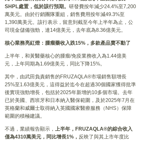
SHPL處置，低於該行預期。
研發費按年減少24.4%至7,200
萬美元。由於行銷團隊重組，銷售費用按年減49.3%至
1,390萬美元。該行表示，留意到截至今年上半年為止，公
司現金儲備強勁，達14億美元，去年底為8.36億美元。
核心業務亮紅燈：腫瘤藥收入跌15%，多款產品賣不動了
上半年，和黃醫藥核心的腫瘤/免疫業務收入為1.44億美
元，上年同期為1.69億美元，同比下降15%。
其中，由武田負責銷售的FRUZAQLA®市場銷售額增長
25%至1.63億美元，這得益於迄今在超過30個國家獲得批準
後實現強勁增長，包括於2025年新增的10多個市場。去年
已於美國、西班牙和日本納入醫保範圍，及於2025年7月在
英格蘭和威爾士取得納入英國國家醫療服務（NHS）保障
範圍的積極建議。
不過，業績報告顯示，
上半年，FRUZAQLA®的綜合收入
僅為4310萬美元，同比增長1%，
反映了與其上市年度比