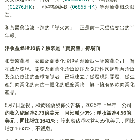
（
01276.HK
）、亞盛醫藥-B（
06855.HK
）等創新藥概念跟
跌。
和黃醫藥這波下跌的「導火索」，正是前一天盤後交出的半
年報。
淨收益暴增16倍？原來是「賣資產」撐場面
和黃醫藥是一家處於商業化階段的創新型生物醫藥公司，旨
在成為發現、開發及商業化治療癌症及免疫性疾病靶向治療
及免疫療法的全球領導者，已經建立了從發現到開發、從生
產到商業化的高度一體化的腫瘤業務，旗下擁有多款商業化
產品。
8月7日盤後，和黃醫藥發佈公告稱，2025年上半年，
公司
的收入總額為2.78億美元，同比減少9%；淨收益為4.56億
美元，同比增加1641%；
股東應佔淨收益4.55億美元，同比
增加1663%；
不派息。