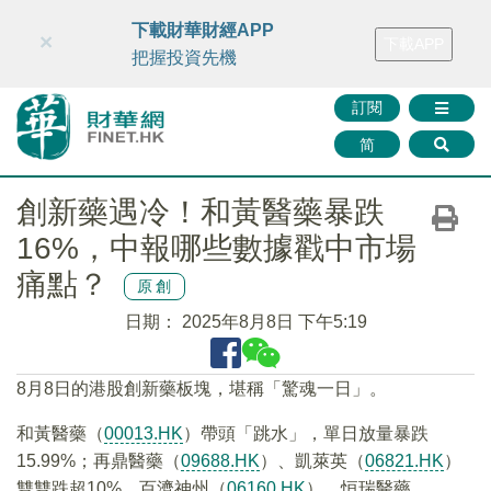
財華智庫網
FINTV
FINMETA
財華證券
媒體矩陣
下載財華財經APP
×
下載APP
智庫沙龍
聯絡我們
把握投資先機
訂閱
简
創新藥遇冷！和黃醫藥暴跌
16%，中報哪些數據戳中市場
痛點？
原創
日期：
2025年8月8日 下午5:19
8月8日的港股創新藥板塊，堪稱「驚魂一日」。
和黃醫藥（
00013.HK
）帶頭「跳水」，單日放量暴跌
15.99%；再鼎醫藥（
09688.HK
）、凱萊英（
06821.HK
）
雙雙跌超10%，百濟神州（
06160.HK
）、恒瑞醫藥