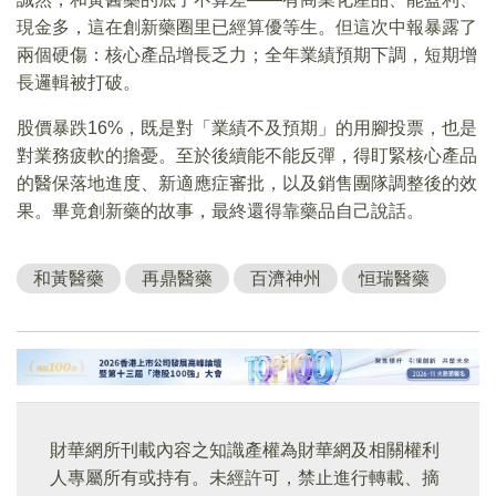
現金多，這在創新藥圈里已經算優等生。但這次中報暴露了
兩個硬傷：核心產品增長乏力；全年業績預期下調，短期增
長邏輯被打破。
股價暴跌16%，既是對「業績不及預期」的用腳投票，也是
對業務疲軟的擔憂。至於後續能不能反彈，得盯緊核心產品
的醫保落地進度、新適應症審批，以及銷售團隊調整後的效
果。畢竟創新藥的故事，最終還得靠藥品自己說話。
和黃醫藥
再鼎醫藥
百濟神州
恒瑞醫藥
財華網所刊載內容之知識產權為財華網及相關權利
人專屬所有或持有。未經許可，禁止進行轉載、摘