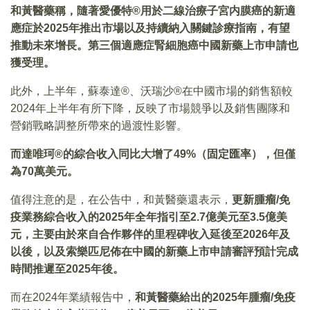
和黃醫藥稱，隨著愛優特®用於二線治療子宮内膜癌的新適
應症於2025年推出市場以及持續納入關鍵診療指南，有望
推動未來增長。第三個適應症腎細胞癌中國新藥上市申請也
獲受理。
此外，上半年，蘇泰達®、沃瑞沙®在中國市場的銷售額較
2024年上半年有所下降，反映了市場競爭以及銷售團隊和
營銷戰略調整所帶來的過渡性影響。
而達唯珂®的綜合收入同比大增了49%（固定匯率），但僅
為70萬美元。
值得注意的是，在公告中，和黃醫藥還表示，
更新腫瘤/免
疫業務綜合收入的2025年全年指引至2.7億美元至3.5億美
元，主要由於來自合作夥伴的里程碑收入延後至2026年及
以後，以及索樂匹尼佈在中國的新藥上市申請審評預計完成
時間推遲至2025年後。
而在2024年業績報告中，
和黃醫藥給出的2025年腫瘤/免疫