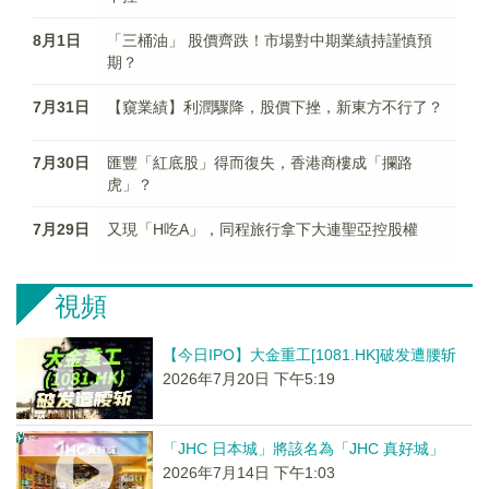
8月1日
「三桶油」 股價齊跌！市場對中期業績持謹慎預
期？
7月31日
【窺業績】利潤驟降，股價下挫，新東方不行了？
7月30日
匯豐「紅底股」得而復失，香港商樓成「攔路
虎」？
7月29日
又現「H吃A」，同程旅行拿下大連聖亞控股權
視頻
【今日IPO】大金重工[1081.HK]破发遭腰斩
2026年7月20日 下午5:19
「JHC 日本城」將該名為「JHC 真好城」
2026年7月14日 下午1:03