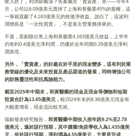
收入跌了，利潤卻瘋漲？答案藏在「賣資產」里——今年4
月，公司以6.09億美元賣掉了上海和黃藥業45%的股權，這
一筆就貢獻了4.163億美元的稅後淨收益。說白了，這波利
潤增長是「一次性買賣」，不是靠主營業務掙來的。
不過，若剔除出售上海和黃藥業4.163億美元收益，上半年
仍有約0.4億美元淨利潤，仍優於去年同期0.26億美元淨利
潤表現。
另外，「賣資產」的好處在於手里的現金變多，這有利於業
務管線的優化及未來投資及產品渠道的發展，同時增強公司
的財務靈活性和抗風險能力。
截至2025年中期末，和黃醫藥的現金及現金等價物和短期
投資合計為13.65億美元，
較2024年末的8.36億美元現金有
大幅度增長，現金流比較充裕。
瑞銀發表研究報告，
和黃醫藥中期收入按年跌9.2%至2.78
億美元，遜於該行預期，其中腫瘤/免疫學收入為1.435億美
元，低於該行預期，淨利潤為4.55億美元，主要是完成