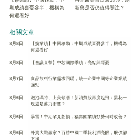
期成績喜憂參半，機構為
新藥是否仍值得關注？
何還看好
相關文章
8月8日
【窺業績】中國移動：中期成績喜憂參半，機構為
何還看好
8月8日
【會議直擊】中芯國際季績：亮點與隱憂
8月7日
食品飲料行業需求回暖，統一企業中國等企業業績
強勁
8月6日
泡泡瑪特、上美領漲！新消費股再度起飛：昙花一
現還是蓄力衝關？
8月6日
暴雷！中期罕見虧損，福壽園業績頹勢何時改善？
8月6日
外賣大戰赢家？百勝中國二季報利潤亮眼，股價卻
下挫