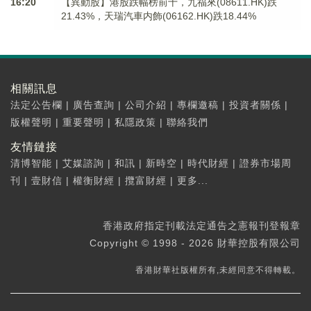
16:20
【異動股】港股跌幅榜前十，九福來(08611.HK)跌
21.43%，天瑞汽車内飾(06162.HK)跌18.44%
相關訊息
法定公告欄
|
廣告查詢
|
公司介紹
|
專欄邀稿
|
投資者關係
|
版權聲明
|
重要聲明
|
私隱政策
|
聯絡我們
友情鏈接
清博智能
|
艾媒諮詢
|
和訊
|
新時空
|
時代財經
|
證券市場周
刊
|
壹財信
|
權衡財經
|
攬富財經
|
更多...
香港政府指定刊載法定通告之憲報刊登報章
Copyright © 1998 - 2026 財華控股有限公司
香港財華社版權所有,未經同意不得轉載。