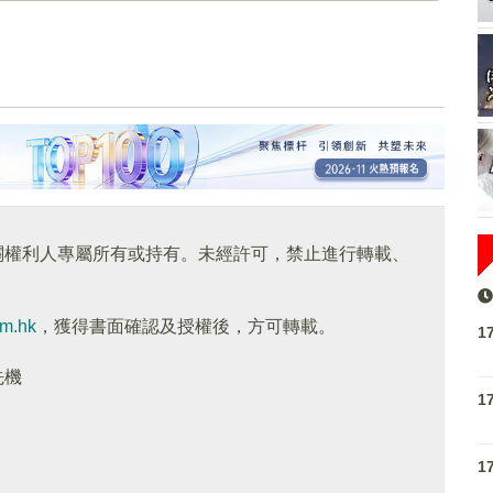
關權利人專屬所有或持有。未經許可，禁止進行轉載、
om.hk
，獲得書面確認及授權後，方可轉載。
1
先機
1
1