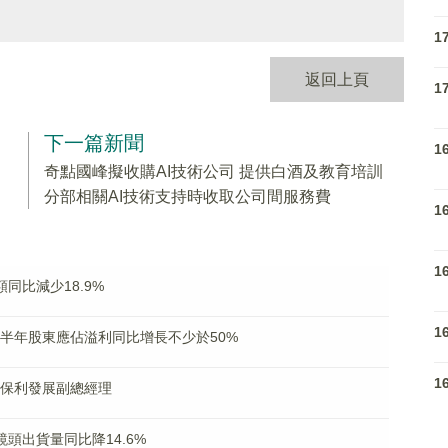
1
返回上頁
1
下一篇新聞
1
奇點國峰擬收購AI技術公司 提供白酒及教育培訓
分部相關AI技術支持時收取公司間服務費
1
1
額同比減少18.9%
1
)料上半年股東應佔溢利同比增長不少於50%
1
獲任保利發展副總經理
機鏡頭出貨量同比降14.6%