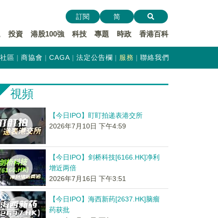
訂閱
简
遞
投資
港股100強
科技
專題
時政
香港百科
社區
商協會
CAGA
法定公告欄
服務
聯絡我們
視頻
【今日IPO】盯盯拍递表港交所
2026年7月10日 下午4:59
【今日IPO】剑桥科技[6166.HK]净利
增近两倍
2026年7月16日 下午3:51
【今日IPO】海西新药[2637.HK]脑瘤
药获批