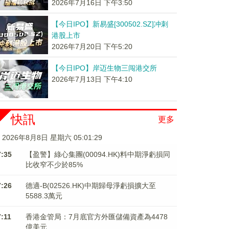
2026年7月16日 下午3:50
【今日IPO】新易盛[300502.SZ]冲刺
港股上市
2026年7月20日 下午5:20
【今日IPO】岸迈生物三闯港交所
2026年7月13日 下午4:10
快訊
更多
2026年8月8日 星期六 05:01:29
7:35
【盈警】綠心集團(00094.HK)料中期淨虧損同
比收窄不少於85%
7:26
德適-B(02526.HK)中期歸母淨虧損擴大至
5588.3萬元
7:11
香港金管局：7月底官方外匯儲備資產為4478
億美元