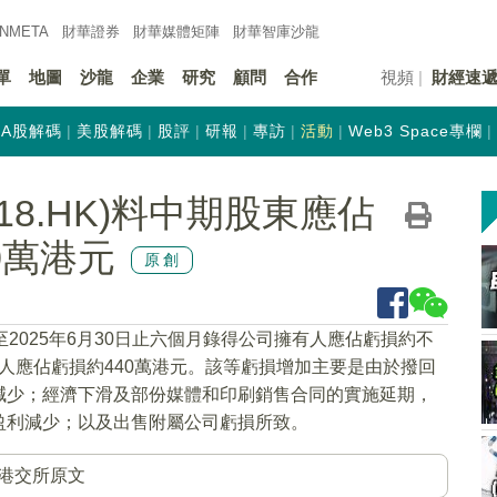
INMETA
財華證券
財華
媒體矩陣
財華
智庫沙龍
單
地圖
沙龍
企業
研究
顧問
合作
視頻
財經速
A股解碼
美股解碼
股評
研報
專訪
活動
Web3 Space專欄
18.HK)料中期股東應佔
0萬港元
原創
至2025年6月30日止六個月錄得公司擁有人應佔虧損約不
擁有人應佔虧損約440萬港元。該等虧損增加主要是由於撥回
減少；經濟下滑及部份媒體和印刷銷售合同的實施延期，
盈利減少；以及出售附屬公司虧損所致。
港交所原文