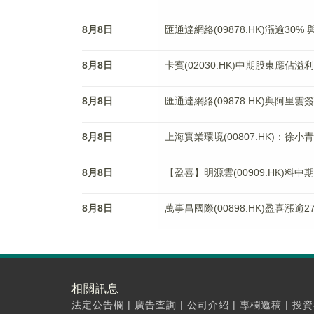
8月8日
匯通達網絡(09878.HK)漲逾3
8月8日
卡賓(02030.HK)中期股東應佔溢利
8月8日
匯通達網絡(09878.HK)與阿里
8月8日
上海實業環境(00807.HK)：徐
8月8日
【盈喜】明源雲(00909.HK)料中
8月8日
萬事昌國際(00898.HK)盈喜漲
相關訊息
法定公告欄
|
廣告查詢
|
公司介紹
|
專欄邀稿
|
投資