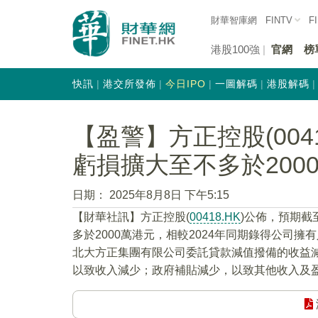
財華智庫網
FINTV
F
港股100強
官網
榜
快訊
港交所發佈
今日IPO
一圖解碼
港股解碼
【盈警】方正控股(004
虧損擴大至不多於200
日期：
2025年8月8日 下午5:15
【財華社訊】方正控股(
00418.HK
)公佈，預期截
多於2000萬港元，相較2024年同期錄得公司
北大方正集團有限公司委託貸款減值撥備的收益
以致收入減少；政府補貼減少，以致其他收入及