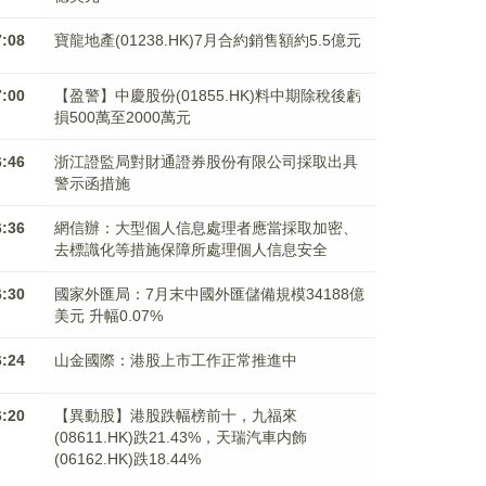
7:08
寶龍地產(01238.HK)7月合約銷售額約5.5億元
7:00
【盈警】中慶股份(01855.HK)料中期除稅後虧
損500萬至2000萬元
6:46
浙江證監局對財通證券股份有限公司採取出具
警示函措施
6:36
網信辦：大型個人信息處理者應當採取加密、
去標識化等措施保障所處理個人信息安全
6:30
國家外匯局：7月末中國外匯儲備規模34188億
美元 升幅0.07%
6:24
山金國際：港股上市工作正常推進中
6:20
【異動股】港股跌幅榜前十，九福來
(08611.HK)跌21.43%，天瑞汽車内飾
(06162.HK)跌18.44%