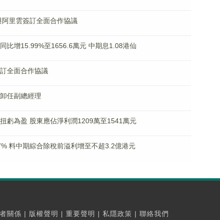
0% 與阿里雲簽訂全面合作協議
同比增15.99%至1656.6萬元 中期息1.08港仙
雲簽訂全面合作協議
小青卸任副總經理
期扭虧為盈 股東應佔淨利潤1209萬至1541萬元
逾27% 料中期綜合除稅前溢利增至不超3.2億港元
者關係
|
版權聲明
|
重要聲明
|
私隱政策
|
聯絡我們