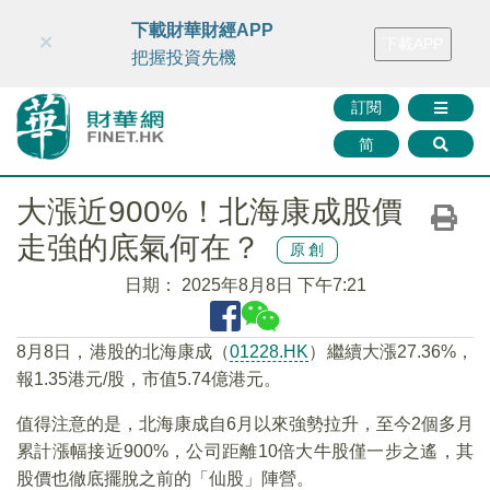
財華智庫網
FINTV
FINMETA
財華證券
媒體矩陣
下載財華財經APP
×
下載APP
智庫沙龍
聯絡我們
把握投資先機
訂閱
简
大漲近900%！北海康成股價
走強的底氣何在？
原創
日期：
2025年8月8日 下午7:21
8月8日，港股的北海康成（
01228.HK
）繼續大漲27.36%，
報1.35港元/股，市值5.74億港元。
值得注意的是，北海康成自6月以來強勢拉升，至今2個多月
累計漲幅接近900%，公司距離10倍大牛股僅一步之遙，其
股價也徹底擺脫之前的「仙股」陣營。