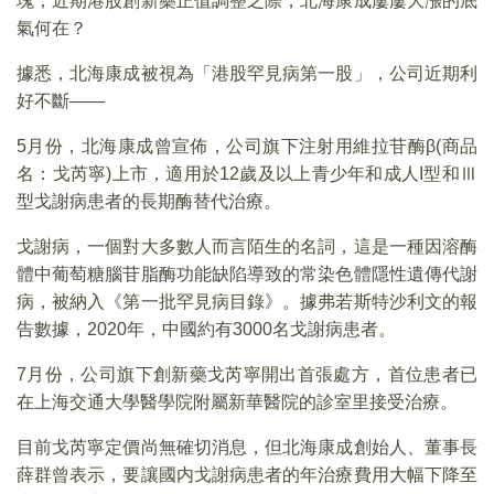
塊，近期港股創新藥正值調整之際，北海康成屢屢大漲的底
氣何在？
據悉，北海康成被視為「港股罕見病第一股」，公司近期利
好不斷——
5月份，北海康成曾宣佈，公司旗下注射用維拉苷酶β(商品
名：戈芮寧)上市，適用於12歲及以上青少年和成人I型和Ⅲ
型戈謝病患者的長期酶替代治療。
戈謝病，一個對大多數人而言陌生的名詞，這是一種因溶酶
體中葡萄糖腦苷脂酶功能缺陷導致的常染色體隱性遺傳代謝
病，被納入《第一批罕見病目錄》。據弗若斯特沙利文的報
告數據，2020年，中國約有3000名戈謝病患者。
7月份，公司旗下創新藥戈芮寧開出首張處方，首位患者已
在上海交通大學醫學院附屬新華醫院的診室里接受治療。
目前戈芮寧定價尚無確切消息，但北海康成創始人、董事長
薛群曾表示，要讓國内戈謝病患者的年治療費用大幅下降至