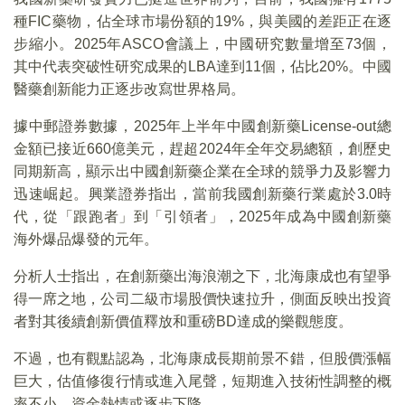
種FIC藥物，佔全球市場份額的19%，與美國的差距正在逐
步縮小。2025年ASCO會議上，中國研究數量增至73個，
其中代表突破性研究成果的LBA達到11個，佔比20%。中國
醫藥創新能力正逐步改寫世界格局。
據中郵證券數據，2025年上半年中國創新藥License-out總
金額已接近660億美元，趕超2024年全年交易總額，創歷史
同期新高，顯示出中國創新藥企業在全球的競爭力及影響力
迅速崛起。興業證券指出，當前我國創新藥行業處於3.0時
代，從「跟跑者」到「引領者」，2025年成為中國創新藥
海外爆品爆發的元年。
分析人士指出，在創新藥出海浪潮之下，北海康成也有望爭
得一席之地，公司二級市場股價快速拉升，側面反映出投資
者對其後續創新價值釋放和重磅BD達成的樂觀態度。
不過，也有觀點認為，北海康成長期前景不錯，但股價漲幅
巨大，估值修復行情或進入尾聲，短期進入技術性調整的概
率不小，資金熱情或逐步下降。