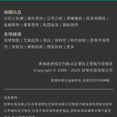
相關訊息
法定公告欄
|
廣告查詢
|
公司介紹
|
專欄邀稿
|
投資者關係
|
版權聲明
|
重要聲明
|
私隱政策
|
聯絡我們
友情鏈接
清博智能
|
艾媒諮詢
|
和訊
|
新時空
|
時代財經
|
證券市場周
刊
|
壹財信
|
權衡財經
|
攬富財經
|
更多...
香港政府指定刊載法定通告之憲報刊登報章
Copyright © 1998 - 2026 財華控股有限公司
香港財華社版權所有,未經同意不得轉載。
免責聲明：
財華控股有限公司及香港聯合交易所有限公司將盡力確保彼等所提供資料
之準確性及可靠性,但並不保證資料絕對無誤,資料如有錯漏而令閣下蒙受