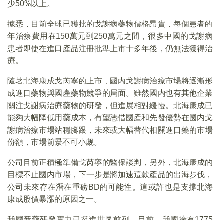
少50%以上。
據悉，目前全球已獲批的戈謝病藥物價格昂貴，每個患者的
年治療費用在150萬元到250萬元之間，很多中國的戈謝病
患者即使在進口產品注冊批準上市十多年後，仍無法獲得治
療。
隨著北海康成戈芮寧的上市，國内戈謝病治療市場將逐漸形
成進口藥物與國產藥物競爭的局面。雖然國内也有其他企業
關注戈謝病治療藥物的研發，但進展相對緩慢。北海康成已
能夠大幅降低用藥成本，有望憑借國產和先發優勢在國内戈
謝病治療市場站穩腳跟，未來或大幅替代相關進口藥的市場
份額，市場前景不可小觑。
公司目前正積極準備戈芮寧的醫保談判，另外，北海康成的
目標不止國内市場，下一步是將加速這款產品的出海步伐，
公司未來存在潛在重磅BD的可能性。這或許也是支撐北海
康成股價暴漲的原因之一。
我國新藥研發實力已挺進世界前列，目前，我國擁有1775