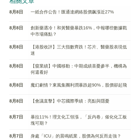
相關文章
8月8日
一紙合作公告！匯通達網絡股價飙漲近27%
8月8日
創新藥遇冷！和黃醫藥暴跌16%，中報哪些數據戳
中市場痛點？
8月8日
【港股收評】三大指數齊跌！芯片、醫藥股表現低
迷
8月8日
【窺業績】中國移動：中期成績喜憂參半，機構為
何還看好
8月8日
魔幻劇情？東風集團利潤暴跌超90%，股價卻起飛
8月8日
【會議直擊】中芯國際季績：亮點與隱憂
8月7日
暴拉11%！理文化工領漲，「反内卷」催化化工板
塊可期？
8月7日
身處「ICU」的晨鳴紙業，股價為何反而走強？