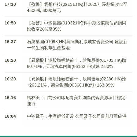
17:10
【盈警】雲想科技(02131.HK)料2025年淨虧損收窄至
4500萬-6000萬元
16:50
【盈警】中漆集團(01932.HK)料中期股東應佔虧損同
比收窄28%至35%
16:37
石藥集團(01093.HK)與阿斯利康成立合資公司 建設新
一代生物制劑生產基地
16:20
【異動股】港股跌幅榜前十，誼和股份(01703.HK)跌
80.71%，天瑞汽車内飾(06162.HK)跌62.50%
16:20
【異動股】港股漲幅榜前十，辰興發展(02286.HK)漲
+263.21%，德合集團(00368.HK)漲+163.89%
16:16
格林美：目前公司印尼青美邦園區的鎳資源項目穩定
運行
16:04
中瓷電子：生產經營正常 公司及子公司目前訂單飽滿