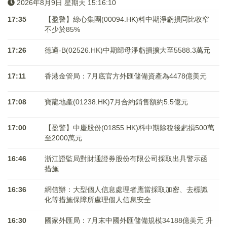
2026年8月9日 星期天 15:16:11
17:35
【盈警】綠心集團(00094.HK)料中期淨虧損同比收窄
不少於85%
17:26
德適-B(02526.HK)中期歸母淨虧損擴大至5588.3萬元
17:11
香港金管局：7月底官方外匯儲備資產為4478億美元
17:08
寶龍地產(01238.HK)7月合約銷售額約5.5億元
17:00
【盈警】中慶股份(01855.HK)料中期除稅後虧損500萬
至2000萬元
16:46
浙江證監局對財通證券股份有限公司採取出具警示函
措施
16:36
網信辦：大型個人信息處理者應當採取加密、去標識
化等措施保障所處理個人信息安全
16:30
國家外匯局：7月末中國外匯儲備規模34188億美元 升