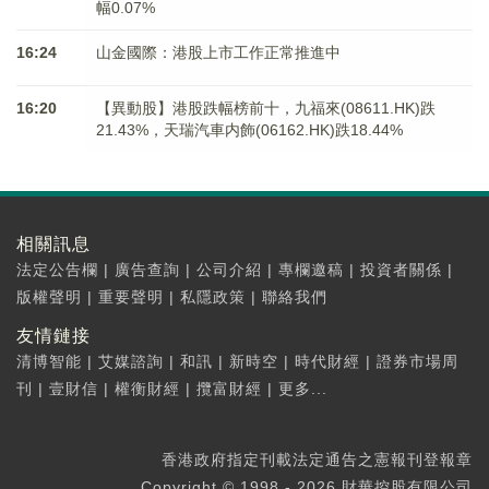
幅0.07%
16:24
山金國際：港股上市工作正常推進中
16:20
【異動股】港股跌幅榜前十，九福來(08611.HK)跌
21.43%，天瑞汽車内飾(06162.HK)跌18.44%
相關訊息
法定公告欄
|
廣告查詢
|
公司介紹
|
專欄邀稿
|
投資者關係
|
版權聲明
|
重要聲明
|
私隱政策
|
聯絡我們
友情鏈接
清博智能
|
艾媒諮詢
|
和訊
|
新時空
|
時代財經
|
證券市場周
刊
|
壹財信
|
權衡財經
|
攬富財經
|
更多...
香港政府指定刊載法定通告之憲報刊登報章
Copyright © 1998 - 2026 財華控股有限公司