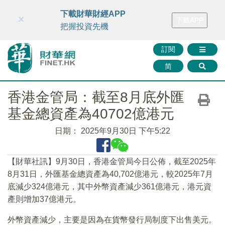
財華智庫網
FINTV
FINMETA
財華證券
媒體矩陣
下載財華財經APP
×
下載APP
智庫沙龍
聯絡我們
把握投資先機
訂閱
简
香港金管局：截至8月底外匯
基金總資產為40702億港元
日期：
2025年9月30日 下午5:22
【財華社訊】9月30日，香港金管局今日公佈，截至2025年
8月31日，外匯基金總資產為40,702億港元，較2025年7月
底減少324億港元，其中外幣資產減少361億港元，港元資
產則增加37億港元。
外幣資產減少，主要是因為在貨幣發行局制度下出售美元。