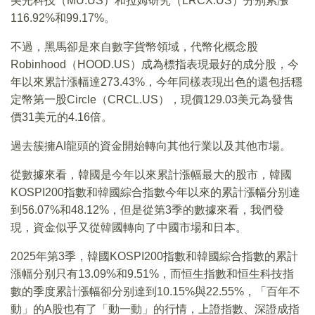
美光科技（MU.US）和拉姆研究（LRCX.US）分别累漲
116.92%和99.17%。
不過，黑馬卻是來自數字貨幣領域，代幣化概念股
Robinhood（HOOD.US）成為標指表現最好的成分股，今
年以來累計漲幅達273.43%，今年同樣表現出色的還包括穩
定幣第一股Circle（CRCL.US），現價129.03美元為發售
價31美元的4.16倍。
過去簇擁AI龍頭的資金開始轉向其他行業以及其他市場。
從數據來看，韓國是今年以來累計漲幅最大的股市，韓國
KOSPI200指數和韓國綜合指數今年以來的累計漲幅分别達
到56.07%和48.12%，但是從第3季的數據來看，我們發
現，資金似乎又從韓國轉向了中國市場和日本。
2025年第3季，韓國KOSPI200指數和韓國綜合指數的累計
漲幅分别只有13.09%和9.51%，而恒生指數和恒生科技指
數的季度累計漲幅卻分别達到10.15%與22.55%，「百年不
動」的A股也有了「動一動」的行情，上證指數、深證成指