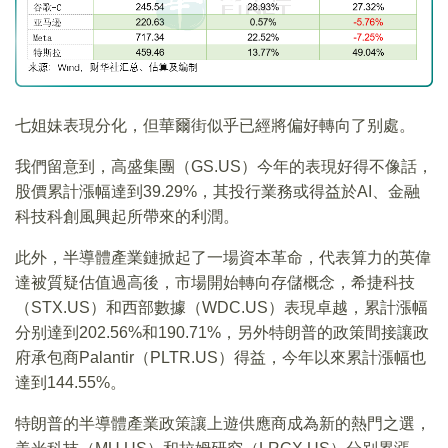
七姐妹表現分化，但華爾街似乎已經將偏好轉向了别處。
我們留意到，高盛集團（GS.US）今年的表現好得不像話，
股價累計漲幅達到39.29%，其投行業務或得益於AI、金融
科技科創風興起所帶來的利潤。
此外，半導體產業鏈掀起了一場資本革命，代表算力的英偉
達被質疑估值過高後，市場開始轉向存儲概念，希捷科技
（STX.US）和西部數據（WDC.US）表現卓越，累計漲幅
分别達到202.56%和190.71%，另外特朗普的政策間接讓政
府承包商Palantir（PLTR.US）得益，今年以來累計漲幅也
達到144.55%。
特朗普的半導體產業政策讓上遊供應商成為新的熱門之選，