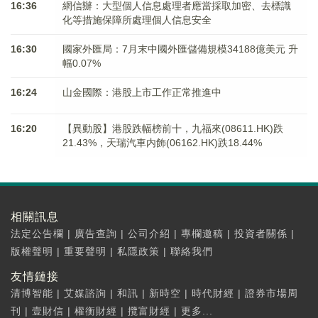
16:36
網信辦：大型個人信息處理者應當採取加密、去標識
化等措施保障所處理個人信息安全
16:30
國家外匯局：7月末中國外匯儲備規模34188億美元 升
幅0.07%
16:24
山金國際：港股上市工作正常推進中
16:20
【異動股】港股跌幅榜前十，九福來(08611.HK)跌
21.43%，天瑞汽車内飾(06162.HK)跌18.44%
相關訊息
法定公告欄
|
廣告查詢
|
公司介紹
|
專欄邀稿
|
投資者關係
|
版權聲明
|
重要聲明
|
私隱政策
|
聯絡我們
友情鏈接
清博智能
|
艾媒諮詢
|
和訊
|
新時空
|
時代財經
|
證券市場周
刊
|
壹財信
|
權衡財經
|
攬富財經
|
更多...