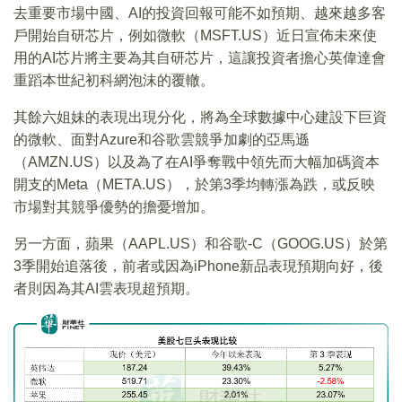
去重要市場中國、AI的投資回報可能不如預期、越來越多客
戶開始自研芯片，例如微軟（MSFT.US）近日宣佈未來使
用的AI芯片將主要為其自研芯片，這讓投資者擔心英偉達會
重蹈本世紀初科網泡沫的覆轍。
其餘六姐妹的表現出現分化，將為全球數據中心建設下巨資
的微軟、面對Azure和谷歌雲競爭加劇的亞馬遜
（AMZN.US）以及為了在AI爭奪戰中領先而大幅加碼資本
開支的Meta（META.US），於第3季均轉漲為跌，或反映
市場對其競爭優勢的擔憂增加。
另一方面，蘋果（AAPL.US）和谷歌-C（GOOG.US）於第
3季開始追落後，前者或因為iPhone新品表現預期向好，後
者則因為其AI雲表現超預期。