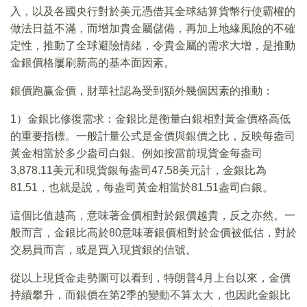
入，以及各國央行對於美元憑借其全球結算貨幣行使霸權的
做法日益不滿，而增加貴金屬儲備，再加上地緣風險的不確
定性，推動了全球避險情緒，令貴金屬的需求大增，是推動
金銀價格屢刷新高的基本面因素。
銀價跑赢金價，財華社認為受到額外幾個因素的推動：
1）金銀比修復需求：金銀比是衡量白銀相對黃金價格高低
的重要指標。一般計量公式是金價與銀價之比，反映每盎司
黃金相當於多少盎司白銀。例如按當前現貨金每盎司
3,878.11美元和現貨銀每盎司47.58美元計，金銀比為
81.51，也就是說，每盎司黃金相當於81.51盎司白銀。
這個比值越高，意味著金價相對於銀價越貴，反之亦然。一
般而言，金銀比高於80意味著銀價相對於金價被低估，對於
交易員而言，或是買入現貨銀的信號。
從以上現貨金走勢圖可以看到，特朗普4月上台以來，金價
持續攀升，而銀價在第2季的變動不算太大，也因此金銀比