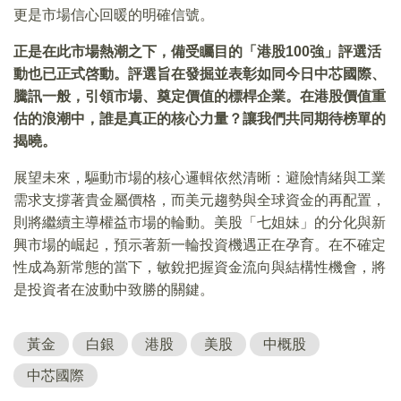
更是市場信心回暖的明確信號。
正是在此市場熱潮之下，備受矚目的「港股100強」評選活
動也已正式啓動。評選旨在發掘並表彰如同今日中芯國際、
騰訊一般，引領市場、奠定價值的標桿企業。在港股價值重
估的浪潮中，誰是真正的核心力量？讓我們共同期待榜單的
揭曉。
展望未來，驅動市場的核心邏輯依然清晰：避險情緒與工業
需求支撐著貴金屬價格，而美元趨勢與全球資金的再配置，
則將繼續主導權益市場的輪動。美股「七姐妹」的分化與新
興市場的崛起，預示著新一輪投資機遇正在孕育。在不確定
性成為新常態的當下，敏銳把握資金流向與結構性機會，將
是投資者在波動中致勝的關鍵。
黃金
白銀
港股
美股
中概股
中芯國際