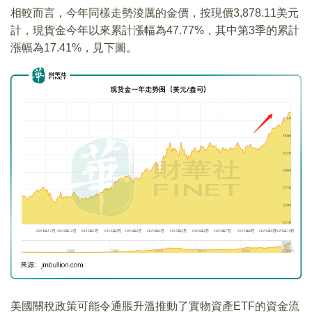
相較而言，今年同樣走勢淩厲的金價，按現價3,878.11美元
計，現貨金今年以來累計漲幅為47.77%，其中第3季的累計
漲幅為17.41%，見下圖。
美國關稅政策可能令通脹升溫推動了實物資產ETF的資金流