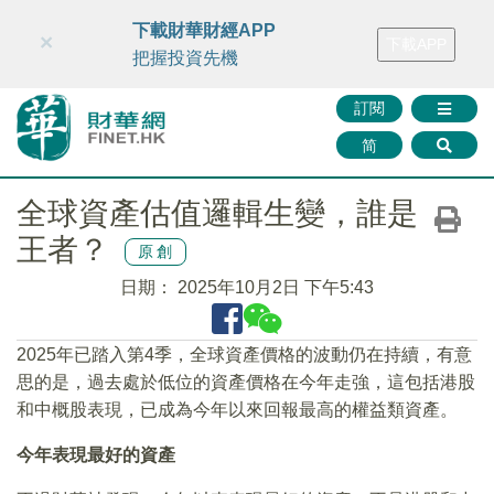
財華智庫網
FINTV
FINMETA
財華證券
媒體矩陣
下載財華財經APP
×
下載APP
智庫沙龍
聯絡我們
把握投資先機
訂閱
简
全球資產估值邏輯生變，誰是
王者？
原創
日期：
2025年10月2日 下午5:43
2025年已踏入第4季，全球資產價格的波動仍在持續，有意
思的是，過去處於低位的資產價格在今年走強，這包括港股
和中概股表現，已成為今年以來回報最高的權益類資產。
今年表現最好的資產