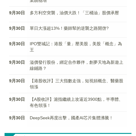
業績穩增
9月30日
多方利空突襲，油價大跌！「三桶油」股價承壓
9月30日
單日大漲超13%！藥師幫的逆襲之路開啓?
9月30日
IPO雙城記：港股「量」壓美股，美股「概念」為
王
9月30日
溢價發行股份，綁定合作夥伴，創夢天地為新遊上
線鋪路？
9月30日
【港股收評】三大指數走強，短視頻概念、醫藥股
領漲
9月30日
【A股收評】滬指繼續上攻逼近3900點，半導體、
有色領漲！
9月30日
DeepSeek再度出擊，國產AI芯片集體沸騰！