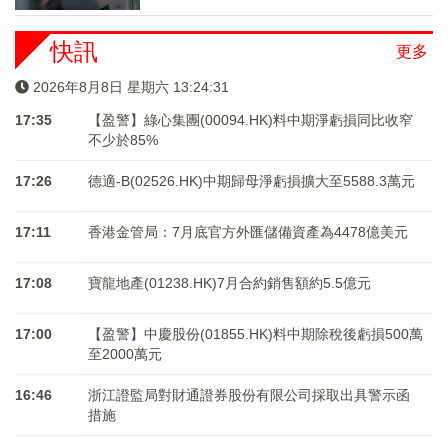
快訊
更多
2026年8月8日 星期六 13:24:32
17:35
【盈警】綠心集團(00094.HK)料中期淨虧損同比收窄
不少於85%
17:26
德適-B(02526.HK)中期歸母淨虧損擴大至5588.3萬元
17:11
香港金管局：7月底官方外匯儲備資產為4478億美元
17:08
寶龍地產(01238.HK)7月合約銷售額約5.5億元
17:00
【盈警】中慶股份(01855.HK)料中期除稅後虧損500萬
至2000萬元
16:46
浙江證監局對財通證券股份有限公司採取出具警示函
措施