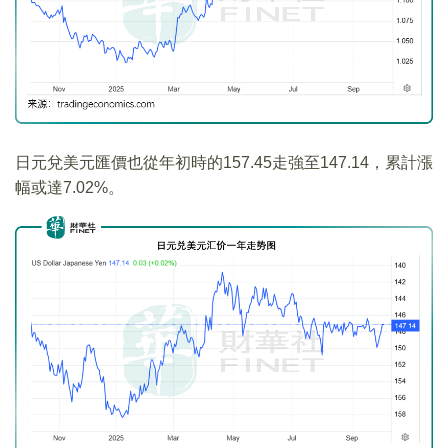
日元兌美元匯價也從年初時的157.45走強至147.14，累計漲
幅或達7.02%。