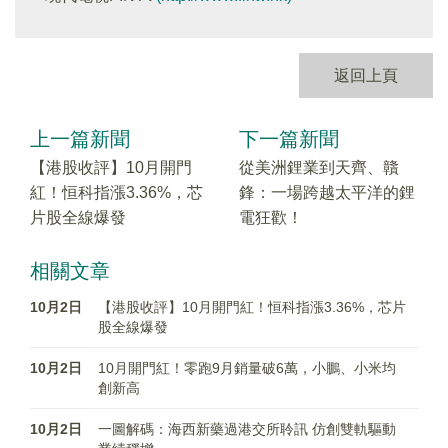
返回上頁
上一篇新聞
下一篇新聞
【港股收評】10月開門
從美洲鋰業到天齊、贛
紅！恒科指漲3.36%，芯
鋒：一場跨越太平洋的鋰
片股全線爆發
電狂歡！
相關文章
10月2日
【港股收評】10月開門紅！恒科指漲3.36%，芯片
股全線爆發
10月2日
10月開門紅！零跑9月銷量破6萬，小鵬、小米均
創新高
10月2日
一圖解碼：海西新藥過港交所聆訊 仿創雙軌驅動