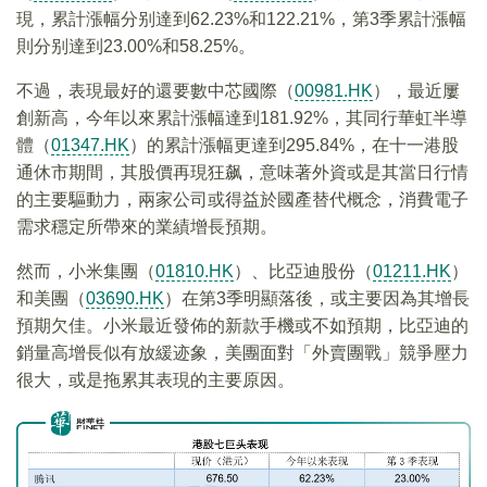
現，累計漲幅分别達到62.23%和122.21%，第3季累計漲幅
則分别達到23.00%和58.25%。
不過，表現最好的還要數中芯國際（
00981.HK
），最近屢
創新高，今年以來累計漲幅達到181.92%，其同行華虹半導
體（
01347.HK
）的累計漲幅更達到295.84%，在十一港股
通休市期間，其股價再現狂飙，意味著外資或是其當日行情
的主要驅動力，兩家公司或得益於國產替代概念，消費電子
需求穩定所帶來的業績增長預期。
然而，小米集團（
01810.HK
）、比亞迪股份（
01211.HK
）
和美團（
03690.HK
）在第3季明顯落後，或主要因為其增長
預期欠佳。小米最近發佈的新款手機或不如預期，比亞迪的
銷量高增長似有放緩迹象，美團面對「外賣團戰」競爭壓力
很大，或是拖累其表現的主要原因。