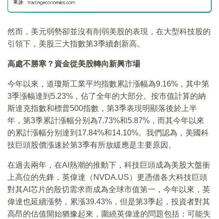
然而，美元弱勢卻並沒有削弱美股的表現，在大型科技股的
引領下，美股三大指數第3季續創新高。
高處不勝寒？資金從美股轉向新興市場
今年以來，道瓊斯工業平均指數累計漲幅為9.16%，其中第
3季漲幅達到5.23%，佔了全年的大部分。按市值計算的納
斯達克指數和標普500指數，第3季表現明顯落後於上半
年，第3季累計漲幅分别為7.73%和5.87%，而其今年以來
的累計漲幅分别達到17.84%和14.10%。我們認為，美國科
技巨頭股價漲速於第3季有所放緩應是主要原因。
在過去兩年，在AI熱潮的推動下，科技巨頭成為美股大盤衝
上高位的先鋒，英偉達（NVDA.US）更憑借各大科技巨頭
對其AI芯片的殷切需求而成為全球市值第一，今年以來，英
偉達也延續漲勢，累漲39.43%，但是第3季起，投資者對其
高昂的估值開始猶豫起來，圍繞英偉達的問題包括：可能失