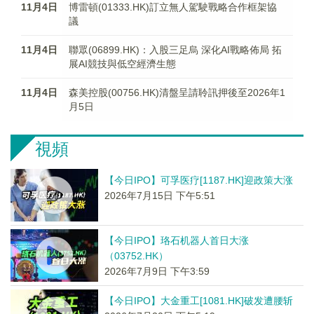
11月4日
博雷頓(01333.HK)訂立無人駕駛戰略合作框架協
議
11月4日
聯眾(06899.HK)：入股三足烏 深化AI戰略佈局 拓
展AI競技與低空經濟生態
11月4日
森美控股(00756.HK)清盤呈請聆訊押後至2026年1
月5日
視頻
【今日IPO】可孚医疗[1187.HK]迎政策大涨
2026年7月15日 下午5:51
【今日IPO】珞石机器人首日大涨
（03752.HK）
2026年7月9日 下午3:59
【今日IPO】大金重工[1081.HK]破发遭腰斩