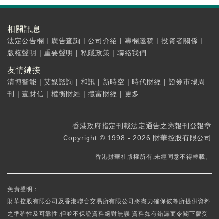
相關訊息
法定公告欄
|
廣告查詢
|
公司介紹
|
專欄邀稿
|
投資者關係
|
版權聲明
|
重要聲明
|
私隱政策
|
聯絡我們
友情鏈接
清博智能
|
艾媒諮詢
|
和訊
|
新時空
|
時代財經
|
證券市場周
刊
|
壹財信
|
權衡財經
|
攬富財經
|
更多...
香港政府指定刊載法定通告之憲報刊登報章
Copyright © 1998 - 2026 財華控股有限公司
香港財華社版權所有,未經同意不得轉載。
免責聲明：
財華控股有限公司及香港聯合交易所有限公司將盡力確保彼等所提供資料
之準確性及可靠性,但並不保證資料絕對無誤,資料如有錯漏而令閣下蒙受