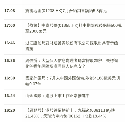
17:08
寶龍地產(01238.HK)7月合約銷售額約5.5億元
17:00
【盈警】中慶股份(01855.HK)料中期除稅後虧損500萬
至2000萬元
16:46
浙江證監局對財通證券股份有限公司採取出具警示函
措施
16:36
網信辦：大型個人信息處理者應當採取加密、去標識
化等措施保障所處理個人信息安全
16:30
國家外匯局：7月末中國外匯儲備規模34188億美元 升
幅0.07%
16:24
山金國際：港股上市工作正常推進中
16:20
【異動股】港股跌幅榜前十，九福來(08611.HK)跌
21.43%，天瑞汽車内飾(06162.HK)跌18.44%