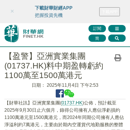
財華智庫網
FINTV
FINMETA
財華證券
媒體矩陣
下載財華財經APP
×
下載APP
智庫沙龍
聯絡我們
把握投資先機
訂閱
简
【盈警】亞洲實業集團
(01737.HK)料中期盈轉虧約
1100萬至1500萬港元
日期：
2025年11月4日 下午2:53
【財華社訊】亞洲實業集團(
01737.HK
)公佈，預計截至
2025年9月30日止六個月，錄得公司擁有人應佔淨虧損約
1100萬港元至1500萬港元，而2024年同期公司擁有人應佔
淨溢利約7萬港元，主要由於期內空運貨代地勤服務的整體