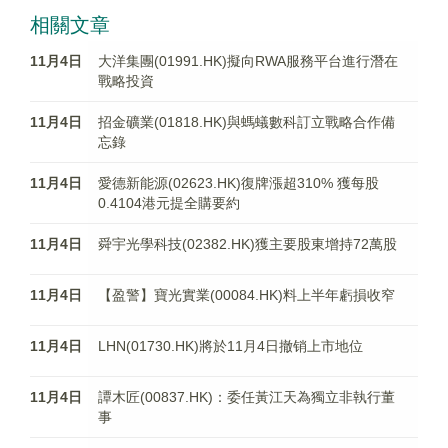
相關文章
11月4日
大洋集團(01991.HK)擬向RWA服務平台進行潛在
戰略投資
11月4日
招金礦業(01818.HK)與螞蟻數科訂立戰略合作備
忘錄
11月4日
愛德新能源(02623.HK)復牌漲超310% 獲每股
0.4104港元提全購要約
11月4日
舜宇光學科技(02382.HK)獲主要股東增持72萬股
11月4日
【盈警】寶光實業(00084.HK)料上半年虧損收窄
11月4日
LHN(01730.HK)將於11月4日撤销上市地位
11月4日
譚木匠(00837.HK)：委任黃江天為獨立非執行董
事