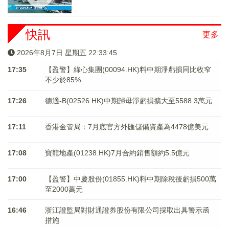
快訊
更多
2026年8月7日 星期五 22:33:45
17:35
【盈警】綠心集團(00094.HK)料中期淨虧損同比收窄
不少於85%
17:26
德適-B(02526.HK)中期歸母淨虧損擴大至5588.3萬元
17:11
香港金管局：7月底官方外匯儲備資產為4478億美元
17:08
寶龍地產(01238.HK)7月合約銷售額約5.5億元
17:00
【盈警】中慶股份(01855.HK)料中期除稅後虧損500萬
至2000萬元
16:46
浙江證監局對財通證券股份有限公司採取出具警示函
措施