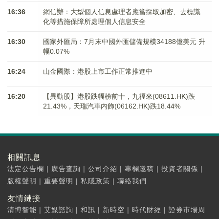
16:36
網信辦：大型個人信息處理者應當採取加密、去標識
化等措施保障所處理個人信息安全
16:30
國家外匯局：7月末中國外匯儲備規模34188億美元 升
幅0.07%
16:24
山金國際：港股上市工作正常推進中
16:20
【異動股】港股跌幅榜前十，九福來(08611.HK)跌
21.43%，天瑞汽車内飾(06162.HK)跌18.44%
相關訊息
法定公告欄
|
廣告查詢
|
公司介紹
|
專欄邀稿
|
投資者關係
|
版權聲明
|
重要聲明
|
私隱政策
|
聯絡我們
友情鏈接
清博智能
|
艾媒諮詢
|
和訊
|
新時空
|
時代財經
|
證券市場周