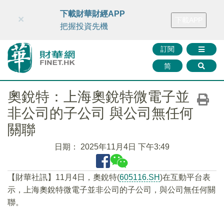
財華智庫網
FINTV
FINMETA
財華證券
媒體矩陣
下載財華財經APP
×
下載APP
智庫沙龍
聯絡我們
把握投資先機
訂閱
简
奧銳特：上海奧銳特微電子並
非公司的子公司 與公司無任何
關聯
日期：
2025年11月4日 下午3:49
【財華社訊】11月4日，奧銳特(
605116.SH
)在互動平台表
示，上海奧銳特微電子並非公司的子公司，與公司無任何關
聯。