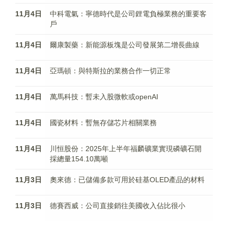
11月4日
中科電氣：寧德時代是公司鋰電負極業務的重要客
戶
11月4日
爾康製藥：新能源板塊是公司發展第二增長曲線
11月4日
亞瑪頓：與特斯拉的業務合作一切正常
11月4日
萬馬科技：暫未入股微軟或openAI
11月4日
國瓷材料：暫無存儲芯片相關業務
11月4日
川恒股份：2025年上半年福麟礦業實現磷礦石開
採總量154.10萬噸
11月3日
奧來德：已儲備多款可用於硅基OLED產品的材料
11月3日
德賽西威：公司直接銷往美國收入佔比很小