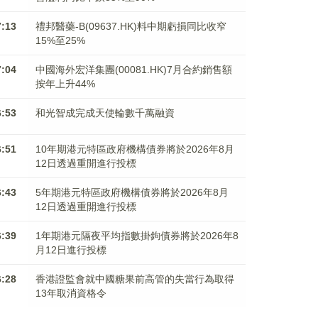
7:13
禮邦醫藥-B(09637.HK)料中期虧損同比收窄
15%至25%
7:04
中國海外宏洋集團(00081.HK)7月合約銷售額
按年上升44%
6:53
和光智成完成天使輪數千萬融資
6:51
10年期港元特區政府機構債券將於2026年8月
12日透過重開進行投標
6:43
5年期港元特區政府機構債券將於2026年8月
12日透過重開進行投標
6:39
1年期港元隔夜平均指數掛鉤債券將於2026年8
月12日進行投標
6:28
香港證監會就中國糖果前高管的失當行為取得
13年取消資格令