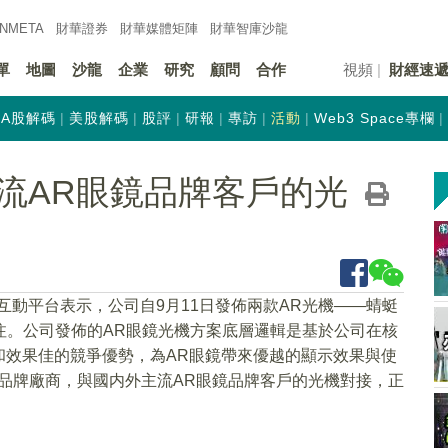
INMETA
財華證券
財華
媒體矩陣
財華
智庫沙龍
單
地圖
沙龍
企業
研究
顧問
合作
視頻
財經速
A股解碼
美股解碼
股評
研報
專訪
活動
Web3 Space專欄
流AR眼鏡品牌客戶的光
在互動平台表示，公司自9月11日發佈兩款AR光機——蜻蜓
關注。公司發佈的AR眼鏡光機方案底層邏輯是基於公司在核
和效果佳的競爭優勢，為AR眼鏡帶來優越的顯示效果與使
品牌廠商，與國内外主流AR眼鏡品牌客戶的光機對接，正