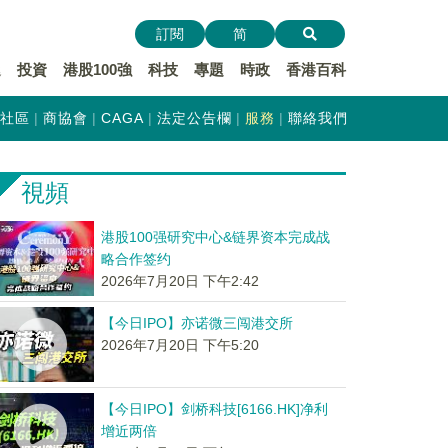
訂閱
简
遞
投資
港股100強
科技
專題
時政
香港百科
社區
商協會
CAGA
法定公告欄
服務
聯絡我們
視頻
港股100强研究中心&链界资本完成战
略合作签约
2026年7月20日 下午2:42
【今日IPO】亦诺微三闯港交所
2026年7月20日 下午5:20
【今日IPO】剑桥科技[6166.HK]净利
增近两倍