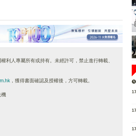
關權利人專屬所有或持有。未經許可，禁止進行轉載、
om.hk
，獲得書面確認及授權後，方可轉載。
1
先機
1
1