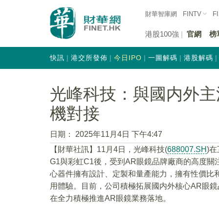
財華智庫網
FINTV
F
港股100強
官網
榜
快訊
港交所發佈
今日IPO
一圖解碼
港股解碼
光峰科技：與國内外主
機對接
日期：
2025年11月4日 下午4:47
【財華社訊】11月4日，光峰科技(
688007.SH
)
G1與彩虹C1後，受到AR眼鏡品牌廠商的高度
心器件擁有設計、定製和量產能力，擁有性價比
用體驗。目前，公司積極拓展國内外核心AR眼鏡
在全力積極推進AR眼鏡業務落地。