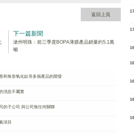
1
返回上頁
1
下一篇新聞
化
滄州明珠：前三季度BOPA薄膜產品銷量約5.1萬
1
噸
1
形和角形氧化鈦等多個產品的開發
1
的消息不屬實
1
司的子公司 與公司無任何關聯
1
氫項目