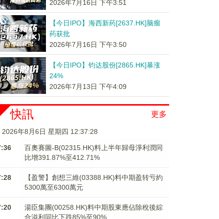
2026年7月16日 下午3:51
【今日IPO】海西新药[2637.HK]脑瘤
药获批
2026年7月16日 下午3:50
【今日IPO】钧达股份[2865.HK]暴涨
24%
2026年7月13日 下午4:09
快訊
更多
2026年8月6日 星期四 12:37:28
7:36
百奧賽圖-B(02315.HK)料上半年歸母淨利潤同
比增391.87%至412.71%
7:28
【盈警】創想三維(03388.HK)料中期盈转亏約
5300萬至6300萬元
7:20
湯臣集團(00258.HK)料中期股東應佔除稅後綜
合溢利同比下跌85%至90%