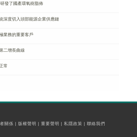
作研發了國產環氧樹脂佈
統深度切入頭部能源企業供應鏈
極業務的重要客戶
第二增長曲線
正常
者關係
|
版權聲明
|
重要聲明
|
私隱政策
|
聯絡我們