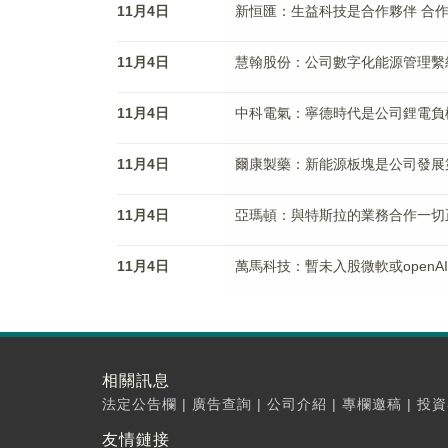
11月4日
新恒匯：生益科技是合作夥伴 合
11月4日
慧翰股份：公司數字化能源管理繫
11月4日
中科電氣：寧德時代是公司鋰電負
11月4日
爾康製藥：新能源板塊是公司發展
11月4日
亞瑪頓：與特斯拉的業務合作一切
11月4日
萬馬科技：暫未入股微軟或openAI
相關訊息
法定公告欄
|
廣告查詢
|
公司介紹
|
專欄邀稿
|
投資
友情鏈接