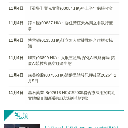
11月4日
【盈警】寶光實業(00084.HK)料上半年虧損收窄
11月4日
譚木匠(00837.HK)：委任黃江天為獨立非執行董
事
11月4日
博雷頓(01333.HK)訂立無人駕駛戰略合作框架協
議
11月4日
聯眾(06899.HK)：入股三足烏 深化AI戰略佈局 拓
展AI競技與低空經濟生態
11月4日
森美控股(00756.HK)清盤呈請聆訊押後至2026年1
月5日
11月4日
基石藥業-B(02616.HK)CS2009聯合療法用於晚期
實體瘤Ⅱ期新藥臨床試驗申請獲批
視頻