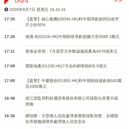
2026年8月7日 星期五 16:42:42
17:35
【盈警】綠心集團(00094.HK)料中期淨虧損同比收窄
不少於85%
17:26
德適-B(02526.HK)中期歸母淨虧損擴大至5588.3萬元
17:11
香港金管局：7月底官方外匯儲備資產為4478億美元
17:08
寶龍地產(01238.HK)7月合約銷售額約5.5億元
17:00
【盈警】中慶股份(01855.HK)料中期除稅後虧損500萬
至2000萬元
16:46
浙江證監局對財通證券股份有限公司採取出具警示函
措施
16:36
網信辦：大型個人信息處理者應當採取加密、去標識
化等措施保障所處理個人信息安全