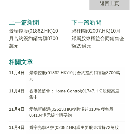
返回上頁
上一篇新聞
下一篇新聞
景瑞控股(01862.HK)10
碧桂園(02007.HK)10月
月合約簽約銷售額8700
歸屬股東權益合同銷售金
萬元
額29億元
相關文章
11月4日
景瑞控股(01862.HK)10月合約簽約銷售額8700萬
元
11月4日
香港證監會：Home Control(01747.HK)股權高度
集中
11月4日
愛德新能源(02623.HK)復牌漲超310% 獲每股
0.4104港元提全購要約
11月4日
舜宇光學科技(02382.HK)獲主要股東增持72萬股