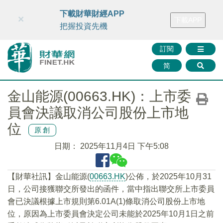
財華智庫網
FINTV
FINMETA
財華證券
媒體矩陣
下載財華財經APP
×
下載APP
智庫沙龍
聯絡我們
把握投資先機
訂閱
简
金山能源(00663.HK)：上市委
員會決議取消公司股份上市地
位
原創
日期：
2025年11月4日 下午5:08
【財華社訊】金山能源(
00663.HK
)公佈，於2025年10月31
日，公司接獲聯交所發出的函件，當中指出聯交所上市委員
會已決議根據上市規則第6.01A(1)條取消公司股份上市地
位，原因為上市委員會決定公司未能於2025年10月1日之前