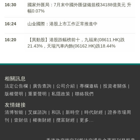
16:30
國家外匯局：7月末中國外匯儲備規模34188億美元 升
幅0.07%
16:24
山金國際：港股上市工作正常推進中
16:20
【異動股】港股跌幅榜前十，九福來(08611.HK)跌
21.43%，天瑞汽車内飾(06162.HK)跌18.44%
相關訊息
法定公告欄
|
廣告查詢
|
公司介紹
|
專欄邀稿
|
投資者關係
|
版權聲明
|
重要聲明
|
私隱政策
|
聯絡我們
友情鏈接
清博智能
|
艾媒諮詢
|
和訊
|
新時空
|
時代財經
|
證券市場周
刊
|
壹財信
|
權衡財經
|
攬富財經
|
更多...