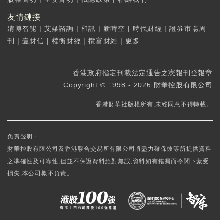
友情鏈接
清博智能
|
艾媒諮詢
|
和訊
|
新時空
|
時代財經
|
證券市場周
刊
|
壹財信
|
權衡財經
|
攬富財經
|
更多...
香港政府指定刊載法定通告之憲報刊登報章
Copyright © 1998 - 2026 財華控股有限公司
香港財華社版權所有,未經同意不得轉載。
免責聲明：
財華控股有限公司及香港聯合交易所有限公司將盡力確保彼等所提供資料
之準確性及可靠性,但並不保證資料絕對無誤,資料如有錯漏而令閣下蒙受
損失,本公司概不負責。