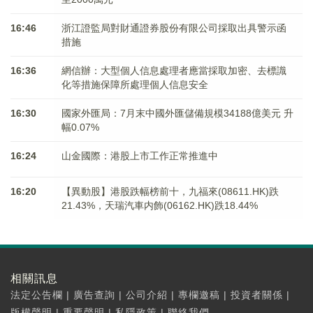
16:46
浙江證監局對財通證券股份有限公司採取出具警示函
措施
16:36
網信辦：大型個人信息處理者應當採取加密、去標識
化等措施保障所處理個人信息安全
16:30
國家外匯局：7月末中國外匯儲備規模34188億美元 升
幅0.07%
16:24
山金國際：港股上市工作正常推進中
16:20
【異動股】港股跌幅榜前十，九福來(08611.HK)跌
21.43%，天瑞汽車内飾(06162.HK)跌18.44%
相關訊息
法定公告欄
|
廣告查詢
|
公司介紹
|
專欄邀稿
|
投資者關係
|
版權聲明
|
重要聲明
|
私隱政策
|
聯絡我們