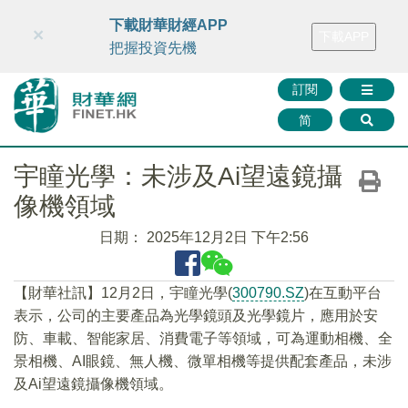
財華智庫網
FINTV
FINMETA
財華證券
媒體矩陣
下載財華財經APP
×
下載APP
智庫沙龍
聯絡我們
把握投資先機
訂閱
简
宇瞳光學：未涉及Ai望遠鏡攝
像機領域
日期：
2025年12月2日 下午2:56
【財華社訊】12月2日，宇瞳光學(
300790.SZ
)在互動平台
表示，公司的主要產品為光學鏡頭及光學鏡片，應用於安
防、車載、智能家居、消費電子等領域，可為運動相機、全
景相機、AI眼鏡、無人機、微單相機等提供配套產品，未涉
及Ai望遠鏡攝像機領域。