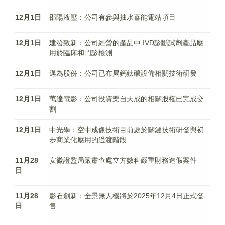
12月1日
邵陽液壓：公司有參與抽水蓄能電站項目
12月1日
建發致新：公司經營的產品中 IVD診斷試劑產品應
用於臨床和門診檢測
12月1日
邁為股份：公司已布局鈣鈦礦設備相關技術研發
12月1日
萬達電影：公司投資樂自天成的相關股權已完成交
割
12月1日
中光學：空中成像技術目前處於關鍵技術研發與初
步商業化應用的過渡階段
11月28
安徽證監局嚴肅查處立方數科嚴重財務造假案件
日
11月28
影石創新：全景無人機將於2025年12月4日正式發
日
售