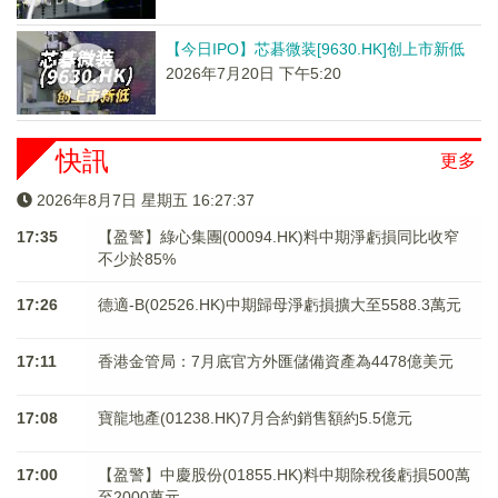
【今日IPO】芯碁微装[9630.HK]创上市新低
2026年7月20日 下午5:20
快訊
更多
2026年8月7日 星期五 16:27:37
17:35
【盈警】綠心集團(00094.HK)料中期淨虧損同比收窄
不少於85%
17:26
德適-B(02526.HK)中期歸母淨虧損擴大至5588.3萬元
17:11
香港金管局：7月底官方外匯儲備資產為4478億美元
17:08
寶龍地產(01238.HK)7月合約銷售額約5.5億元
17:00
【盈警】中慶股份(01855.HK)料中期除稅後虧損500萬
至2000萬元