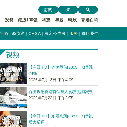
訂閱
简
遞
投資
港股100強
科技
專題
時政
香港百科
社區
商協會
CAGA
法定公告欄
服務
聯絡我們
視頻
【今日IPO】钧达股份[2865.HK]暴涨
24%
2026年7月13日 下午4:09
百度獲批香港首個無人駕駛測試牌照
2026年7月23日 下午5:55
【今日IPO】东阳光药[6887.HK]暴跌
后大反弹