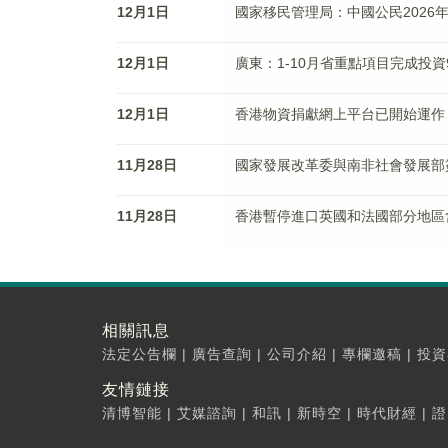
12月1日
國家移民管理局：中國公民2026
12月1日
廣東：1-10月省重點項目完成投資9
12月1日
香港物資捐獻網上平台已開始運作
11月28日
國家發展改革委與南非社會發展部
11月28日
香港暫停進口英國和法國部分地區
相關訊息
法定公告欄
|
廣告查詢
|
公司介紹
|
專欄邀稿
|
投資
友情鏈接
清博智能
|
艾媒諮詢
|
和訊
|
新時空
|
時代財經
|
證