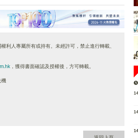
關權利人專屬所有或持有。未經許可，禁止進行轉載、
om.hk
，獲得書面確認及授權後，方可轉載。
先機
1
1
1
返回上頁