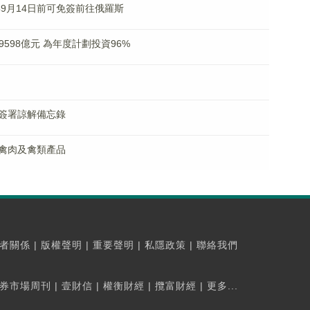
年9月14日前可免簽前往俄羅斯
598億元 為年度計劃投資96%
簽署諒解備忘錄
禽肉及禽類產品
者關係
|
版權聲明
|
重要聲明
|
私隱政策
|
聯絡我們
券市場周刊
|
壹財信
|
權衡財經
|
攬富財經
|
更多...