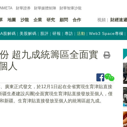
INMETA
財華證券
財華
媒體矩陣
財華
智庫沙龍
單
地圖
沙龍
企業
研究
顧問
合作
視頻
財經速
A股解碼
美股解碼
股評
研報
專訪
活動
Web3 Space專欄
省份 超九成統籌區全面實
個人
南、廣東正式發文，於12月1日起在全省實現生育津貼直接
含新疆生產建設兵團)全面實現生育津貼直接發放至個人，僅
州和新疆。生育津貼直接發放至個人的統籌區超九成。