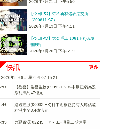
2026年7月21日 下午5:50
【今日IPO】铂科新材递表港交所
（300811.SZ）
2026年7月13日 下午4:11
【今日IPO】大金重工[1081.HK]破发
遭腰斩
2026年7月20日 下午5:19
快訊
更多
2026年8月6日 星期四 07:15:21
4:57
【盈喜】榮昌生物(09995.HK)料中期扭虧為盈
淨利潤約47億元
4:46
港通控股(00032.HK)料中期權益持有人應佔溢
利減少至3.4億港元
4:39
力勤資源(02245.HK)RKEF項目二期達產