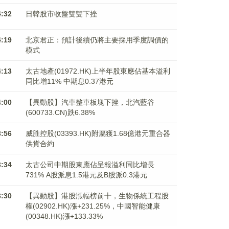
4:32
日韓股市收盤雙雙下挫
4:19
北京君正：預計後續仍將主要採用季度調價的
模式
4:13
太古地產(01972.HK)上半年股東應佔基本溢利
同比增11% 中期息0.37港元
4:00
【異動股】汽車整車板塊下挫，北汽藍谷
(600733.CN)跌6.38%
3:56
威胜控股(03393.HK)附屬獲1.68億港元重合器
供貨合約
3:34
太古公司中期股東應佔呈報溢利同比增長
731% A股派息1.5港元及B股派0.3港元
3:30
【異動股】港股漲幅榜前十，生物係統工程股
權(02902.HK)漲+231.25%，中國智能健康
(00348.HK)漲+133.33%