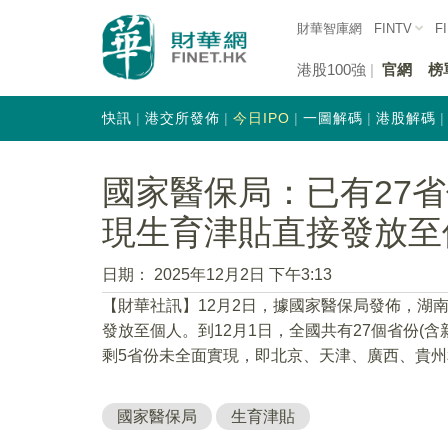
財華智庫網
FINTV
F
港股100強
官網
榜
快訊
港交所發佈
今日IPO
一圖解碼
港股解碼
國家醫保局：已有27
現生育津貼直接發放至
日期：
2025年12月2日 下午3:13
【財華社訊】12月2日，據國家醫保局發佈，湖
發放至個人。到12月1日，全國共有27個省份(
剩5省份未全面實現，即北京、天津、廣西、貴
國家醫保局
生育津貼