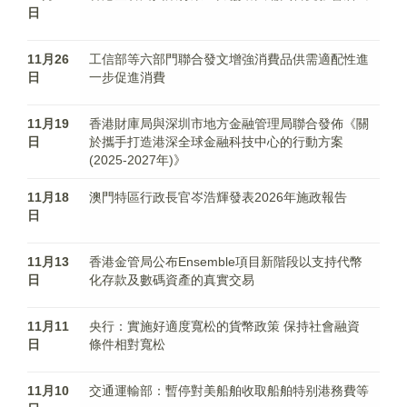
日
11月26
工信部等六部門聯合發文增強消費品供需適配性進
日
一步促進消費
11月19
香港財庫局與深圳市地方金融管理局聯合發佈《關
日
於攜手打造港深全球金融科技中心的行動方案
(2025-2027年)》
11月18
澳門特區行政長官岑浩輝發表2026年施政報告
日
11月13
香港金管局公布Ensemble項目新階段以支持代幣
日
化存款及數碼資產的真實交易
11月11
央行：實施好適度寬松的貨幣政策 保持社會融資
日
條件相對寬松
11月10
交通運輸部：暫停對美船舶收取船舶特别港務費等