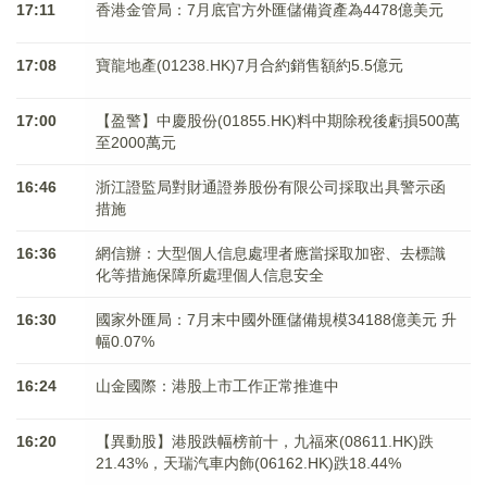
17:11
香港金管局：7月底官方外匯儲備資產為4478億美元
17:08
寶龍地產(01238.HK)7月合約銷售額約5.5億元
17:00
【盈警】中慶股份(01855.HK)料中期除稅後虧損500萬
至2000萬元
16:46
浙江證監局對財通證券股份有限公司採取出具警示函
措施
16:36
網信辦：大型個人信息處理者應當採取加密、去標識
化等措施保障所處理個人信息安全
16:30
國家外匯局：7月末中國外匯儲備規模34188億美元 升
幅0.07%
16:24
山金國際：港股上市工作正常推進中
16:20
【異動股】港股跌幅榜前十，九福來(08611.HK)跌
21.43%，天瑞汽車内飾(06162.HK)跌18.44%