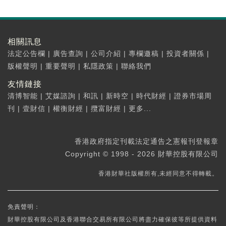
相關訊息
法定公告欄
|
廣告查詢
|
公司介紹
|
專欄邀稿
|
投資者關係
|
版權聲明
|
重要聲明
|
私隱政策
|
聯絡我們
友情鏈接
清博智能
|
艾媒諮詢
|
和訊
|
新時空
|
時代財經
|
證券市場周
刊
|
壹財信
|
權衡財經
|
攬富財經
|
更多...
香港政府指定刊載法定通告之憲報刊登報章
Copyright © 1998 - 2026 財華控股有限公司
香港財華社版權所有,未經同意不得轉載。
免責聲明：
財華控股有限公司及香港聯合交易所有限公司將盡力確保彼等所提供資料