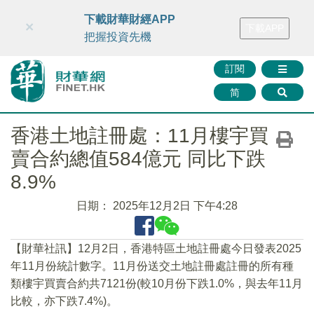
財華智庫網
FINTV
FINMETA
財華證券
媒體矩陣
下載財華財經APP
×
下載APP
智庫沙龍
聯絡我們
把握投資先機
訂閱
简
香港土地註冊處：11月樓宇買
賣合約總值584億元 同比下跌
8.9%
日期：
2025年12月2日 下午4:28
【財華社訊】12月2日，香港特區土地註冊處今日發表2025
年11月份統計數字。11月份送交土地註冊處註冊的所有種
類樓宇買賣合約共7121份(較10月份下跌1.0%，與去年11月
比較，亦下跌7.4%)。