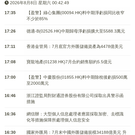
2026年8月8日 星期六 00:42:50
17:35
【盈警】綠心集團(00094.HK)料中期淨虧損同比收窄
不少於85%
17:26
德適-B(02526.HK)中期歸母淨虧損擴大至5588.3萬元
17:11
香港金管局：7月底官方外匯儲備資產為4478億美元
17:08
寶龍地產(01238.HK)7月合約銷售額約5.5億元
17:00
【盈警】中慶股份(01855.HK)料中期除稅後虧損500萬
至2000萬元
16:46
浙江證監局對財通證券股份有限公司採取出具警示函
措施
16:36
網信辦：大型個人信息處理者應當採取加密、去標識
化等措施保障所處理個人信息安全
16:30
國家外匯局：7月末中國外匯儲備規模34188億美元 升