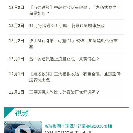
12月2日
【百強透視】中教控股財報穩健，「内涵式發展」
前景如何？
12月2日
11月行情遇冷！小鵬、蔚來銷量增速放緩
12月2日
快手AI新引擎「可靈O1」發佈，加速驅動估值重
塑
12月1日
當中興通訊遇上流量豆包，意義何在？
12月1日
【港股收評】三大指數收漲！有色金屬、通訊設備
股表現出色
12月1日
三巨頭戰力對比，外賣業再無舒適區？
視頻
奇瑞集團全球累計銷量突破2000萬輛
2026年7月27日 下午4:49