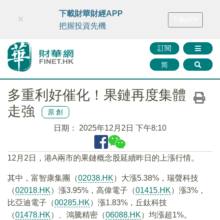
財華智庫網
FINTV
FINMETA
財華證券
媒體矩陣
下載財華財經APP
×
下載APP
智庫沙龍
聯絡我們
把握投資先機
訂閱
简
多重利好催化！果鏈再度集體
走強
原創
日期：
2025年12月2日 下午8:10
12月2日，港A兩市的果鏈概念股延續昨日的上漲行情。
其中，富智康集團（
02038.HK
）大漲5.38%，瑞聲科技
（
02018.HK
）漲3.95%，高偉電子（
01415.HK
）漲3%，
比亞迪電子（
00285.HK
）漲1.83%，丘鈦科技
（
01478.HK
）、鴻騰精密（
06088.HK
）均漲超1%。