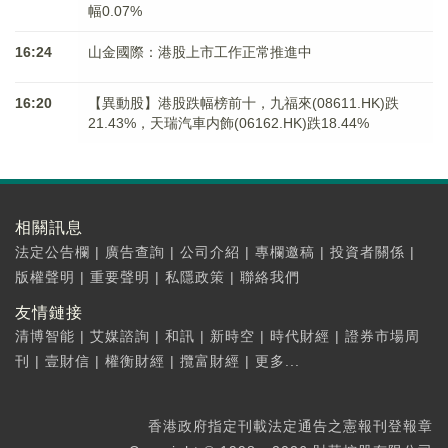
幅0.07%
16:24
山金國際：港股上市工作正常推進中
16:20
【異動股】港股跌幅榜前十，九福來(08611.HK)跌
21.43%，天瑞汽車内飾(06162.HK)跌18.44%
相關訊息
法定公告欄
|
廣告查詢
|
公司介紹
|
專欄邀稿
|
投資者關係
|
版權聲明
|
重要聲明
|
私隱政策
|
聯絡我們
友情鏈接
清博智能
|
艾媒諮詢
|
和訊
|
新時空
|
時代財經
|
證券市場周
刊
|
壹財信
|
權衡財經
|
攬富財經
|
更多...
香港政府指定刊載法定通告之憲報刊登報章