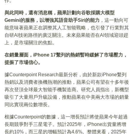
作。
與此同時，還有消息稱，蘋果計劃向谷歌採購大模型
Gemini的服務，以增強其語音助手Siri的能力
，這一動向可
能意味著蘋果正在調整其人工智能戰略，也引發了行業對其
自研AI技術路徑的廣泛關注。未來蘋果能否在AI領域迎頭趕
上，是市場關注的焦點。
在銷量層面，iPhone 17繫列的熱銷暫時緩解了市場壓力，
提振了市場信心。
據Counterpoint Research最新分析，由於新款iPhone繫列
熱銷以及消費者換機熱潮的推動，蘋果公司有望在十多年後
再次登頂全球最大智能手機製造商。研究人員指出，新機型
吸引了大量用戶升級設備，推動蘋果在中美兩大市場的銷量
同比實現兩位數增長。
根據Counterpoint的數據，這一增長預計將使蘋果今年超過
長期競爭對手三星電子。預計2025年，iPhone出貨量將增
長約10%，而三星的增幅預計為4.6%。整體來看，2025年