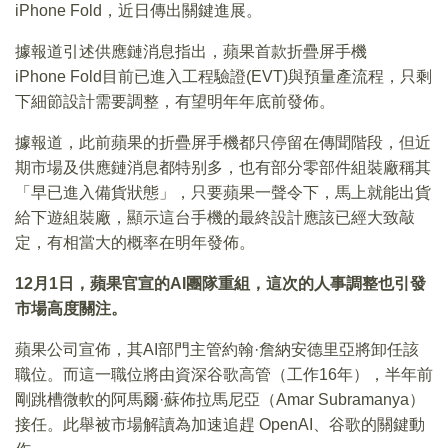
iPhone Fold，近日傳出關鍵進展。
據報道引述供應鏈消息指出，蘋果首款折疊屏手機
iPhone Fold目前已進入工程驗證(EVT)與預量產流程，只剩
下細節設計需要調整，有望明年年底前發佈。
據報道，此前蘋果的折疊屏手機都只停留在傳聞階段，但近
期市場及供應鏈消息都特别多，也有部分零部件組裝廠稱其
「早已進入備貨狀態」，只要蘋果一聲令下，馬上就能出貨
給下遊組裝廠，顯示這台手機的最終設計應該已經大致敲
定，有相當大的概率在明年發佈。
12
月1日，蘋果官宣的AI團隊重組，這次的人事調整也引發
市場高度關注。
蘋果公司宣佈，其AI部門主管約翰·詹納安德里亞將卸任該
職位。而這一職位將由資深谷歌高管（工作16年），半年前
剛跳槽微軟的阿馬爾·蘇佈拉馬尼亞（Amar Subramanya）
接任。此舉被市場解讀為加速追趕 OpenAI、谷歌的關鍵動