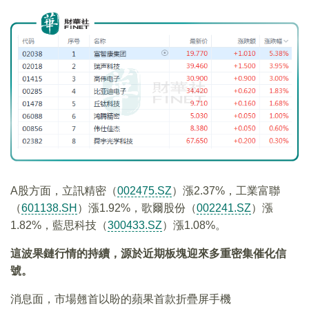
A股方面，立訊精密（
002475.SZ
）漲2.37%，工業富聯
（
601138.SH
）漲1.92%，歌爾股份（
002241.SZ
）漲
1.82%，藍思科技（
300433.SZ
）漲1.08%。
這波果鏈行情的持續，源於近期板塊迎來多重密集催化信
號。
消息面，市場翹首以盼的蘋果首款折疊屏手機