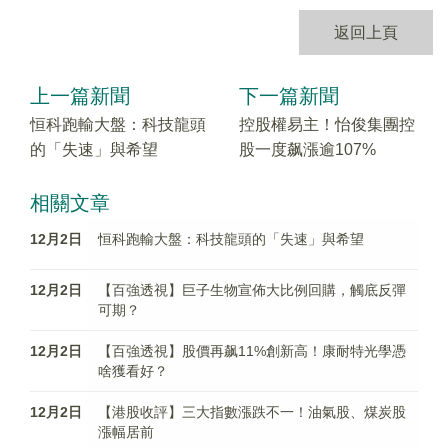
返回上頁
上一篇新聞
下一篇新聞
恒科跑輸大盤：科技龍頭
控股權易主！怡俊集團控
的「失速」與希望
股一度飙漲逾107%
相關文章
12月2日
恒科跑輸大盤：科技龍頭的「失速」與希望
12月2日
【百強透視】巨子生物宣佈大比例回購，觸底反彈
可期？
12月2日
【百強透視】股價再飙11%創新高！康耐特光學憑
啥獲看好？
12月2日
【港股收評】三大指數漲跌不一！油氣股、煤炭股
漲幅居前