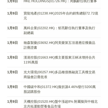
1月9日
HKE HOLDINGS(01726.HK)：周鵬辭任執行董事
1月9日
寶龍地產(01238.HK)2025年合約銷售總額72.72億
元
1月9日
萬科企業(02202.HK)：郁亮辭任執行董事及執行
副總裁
1月9日
翰森製藥(03692.HK)阿美樂第五項適應症獲藥品
註冊證書
1月9日
漢港控股(01663.HK)獲主要股東汪林冰增持合共
1195萬股
1月9日
光大環境(00257.HK)多品種債務融資工具獲交易
商協會註冊批准
1月9日
中國碳中和(01372.HK)擬折讓4.46%發行3200萬
股認購股份
1月9日
天機控股(01520.HK)盤中漲超8% 附屬擬與中糧北
京共拓運動營養食品市場