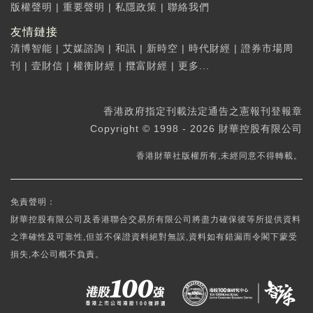
版權聲明
|
重要聲明
|
私隱政策
|
聯絡我們
友情鏈接
清博智能
|
艾媒諮詢
|
和訊
|
新時空
|
時代財經
|
證券市場周
刊
|
壹財信
|
權衡財經
|
攬富財經
|
更多...
香港政府指定刊載法定通告之憲報刊登報章
Copyright © 1998 - 2026 財華控股有限公司
香港財華社版權所有,未經同意不得轉載。
免責聲明：
財華控股有限公司及香港聯合交易所有限公司將盡力確保彼等所提供資料
之準確性及可靠性,但並不保證資料絕對無誤,資料如有錯漏而令閣下蒙受
損失,本公司概不負責。