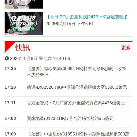
【今日IPO】胜宏科技[2476.HK]辟谣获唱多
2026年7月15日 下午5:51
快訊
更多
2026年8月8日 星期六 16:40:57
17:35
【盈警】綠心集團(00094.HK)料中期淨虧損同比收窄
不少於85%
17:26
德適-B(02526.HK)中期歸母淨虧損擴大至5588.3萬元
17:11
香港金管局：7月底官方外匯儲備資產為4478億美元
17:08
寶龍地產(01238.HK)7月合約銷售額約5.5億元
17:00
【盈警】中慶股份(01855.HK)料中期除稅後虧損500萬