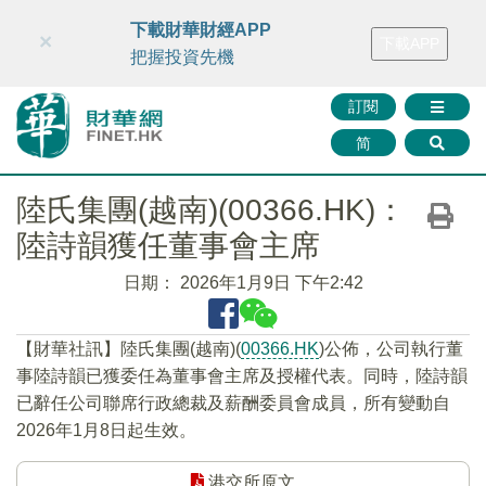
財華智庫網
FINTV
FINMETA
財華證券
媒體矩陣
下載財華財經APP
×
下載APP
智庫沙龍
聯絡我們
把握投資先機
訂閱
简
陸氏集團(越南)(00366.HK)：
陸詩韻獲任董事會主席
日期：
2026年1月9日 下午2:42
【財華社訊】陸氏集團(越南)(
00366.HK
)公佈，公司執行董
事陸詩韻已獲委任為董事會主席及授權代表。同時，陸詩韻
已辭任公司聯席行政總裁及薪酬委員會成員，所有變動自
2026年1月8日起生效。
港交所原文