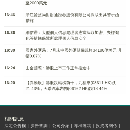
至2000萬元
16:46
浙江證監局對財通證券股份有限公司採取出具警示函
措施
16:36
網信辦：大型個人信息處理者應當採取加密、去標識
化等措施保障所處理個人信息安全
16:30
國家外匯局：7月末中國外匯儲備規模34188億美元 升
幅0.07%
16:24
山金國際：港股上市工作正常推進中
16:20
【異動股】港股跌幅榜前十，九福來(08611.HK)跌
21.43%，天瑞汽車内飾(06162.HK)跌18.44%
相關訊息
法定公告欄
|
廣告查詢
|
公司介紹
|
專欄邀稿
|
投資者關係
|