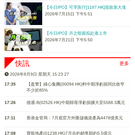
【今日IPO】可孚医疗[1187.HK]迎政策大涨
2026年7月15日 下午5:51
【今日IPO】月之暗面拟赴港上市
2026年7月21日 下午5:50
快訊
更多
2026年8月9日 星期天 15:23:28
17:35
【盈警】綠心集團(00094.HK)料中期淨虧損同比收窄
不少於85%
17:26
德適-B(02526.HK)中期歸母淨虧損擴大至5588.3萬元
17:11
香港金管局：7月底官方外匯儲備資產為4478億美元
17:08
寶龍地產(01238.HK)7月合約銷售額約5.5億元