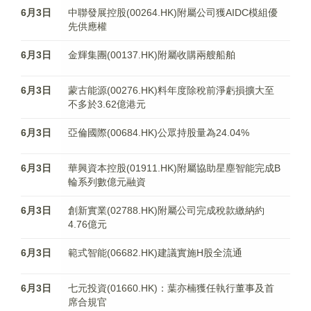
6月3日
中聯發展控股(00264.HK)附屬公司獲AIDC模組優
先供應權
6月3日
金輝集團(00137.HK)附屬收購兩艘船舶
6月3日
蒙古能源(00276.HK)料年度​除稅前淨虧損擴大至
不多於3.62億港元
6月3日
亞倫國際(00684.HK)公眾持股量為24.04%
6月3日
華興資本控股(01911.HK)附屬協助星塵智能完成B
輪系列數億元融資
6月3日
創新實業(02788.HK)附屬公司完成稅款繳納約
4.76億元
6月3日
範式智能(06682.HK)建議實施H股全流通
6月3日
七元投資(01660.HK)：葉亦楠獲任執行董事及首
席合規官