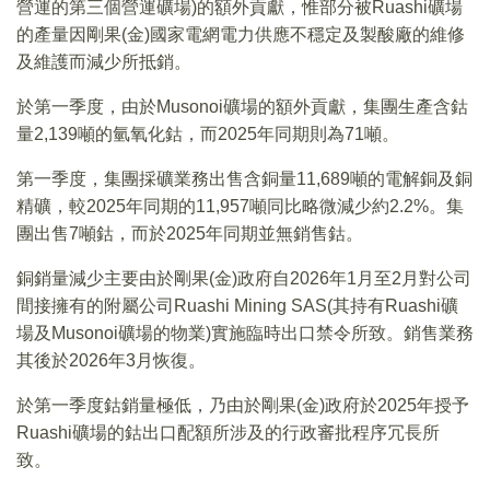
營運的第三個營運礦場)的額外貢獻，惟部分被Ruashi礦場
的產量因剛果(金)國家電網電力供應不穩定及製酸廠的維修
及維護而減少所抵銷。
於第一季度，由於Musonoi礦場的額外貢獻，集團生產含鈷
量2,139噸的氫氧化鈷，而2025年同期則為71噸。
第一季度，集團採礦業務出售含銅量11,689噸的電解銅及銅
精礦，較2025年同期的11,957噸同比略微減少約2.2%。集
團出售7噸鈷，而於2025年同期並無銷售鈷。
銅銷量減少主要由於剛果(金)政府自2026年1月至2月對公司
間接擁有的附屬公司Ruashi Mining SAS(其持有Ruashi礦
場及Musonoi礦場的物業)實施臨時出口禁令所致。銷售業務
其後於2026年3月恢復。
於第一季度鈷銷量極低，乃由於剛果(金)政府於2025年授予
Ruashi礦場的鈷出口配額所涉及的行政審批程序冗長所
致。