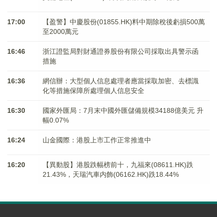
17:00
【盈警】中慶股份(01855.HK)料中期除稅後虧損500萬
至2000萬元
16:46
浙江證監局對財通證券股份有限公司採取出具警示函
措施
16:36
網信辦：大型個人信息處理者應當採取加密、去標識
化等措施保障所處理個人信息安全
16:30
國家外匯局：7月末中國外匯儲備規模34188億美元 升
幅0.07%
16:24
山金國際：港股上市工作正常推進中
16:20
【異動股】港股跌幅榜前十，九福來(08611.HK)跌
21.43%，天瑞汽車内飾(06162.HK)跌18.44%