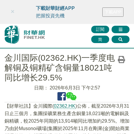
財華智庫網
FINTV
FINMETA
財華證券
媒體矩陣
下載財華財經APP
×
下載APP
智庫沙龍
聯絡我們
把握投資先機
訂閱
简
金川国际(02362.HK)一季度电
解铜及铜精矿含铜量18021吨
同比增长29.5%
日期：
2026年6月3日 下午2:57
​【財華社訊】金川國際(
02362.HK
)公佈，截至2026年3月31
日止三個月，集團採礦業務生產含銅量18,021噸的電解銅及
銅精礦，較2025年同期的13,914噸同比增加約29.5%。增加
乃由於Musonoi礦場(集團於2025年11月在剛果(金)開始商業