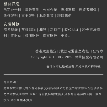
相關訊息
法定公告欄
|
廣告查詢
|
公司介紹
|
專欄邀稿
|
投資者關係
|
版權聲明
|
重要聲明
|
私隱政策
|
聯絡我們
友情鏈接
清博智能
|
艾媒諮詢
|
和訊
|
新時空
|
時代財經
|
證券市場周
刊
|
壹財信
|
權衡財經
|
攬富財經
|
更多...
香港政府指定刊載法定通告之憲報刊登報章
Copyright © 1998 - 2026 財華控股有限公司
香港財華社版權所有,未經同意不得轉載。
免責聲明：
財華控股有限公司及香港聯合交易所有限公司將盡力確保彼等所提供資料
之準確性及可靠性,但並不保證資料絕對無誤,資料如有錯漏而令閣下蒙受
損失,本公司概不負責。