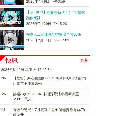
2026年7月9日 下午3:59
【今日IPO】滴普科技[1384.HK]营收
翻倍反跌
2026年7月20日 下午5:20
香港人工智能職位空缺按年增50%
2026年7月14日 下午12:03
快訊
更多
2026年8月9日 星期天 12:49:34
7:35
【盈警】綠心集團(00094.HK)料中期淨虧損同
比收窄不少於85%
7:26
德適-B(02526.HK)中期歸母淨虧損擴大至
5588.3萬元
7:11
香港金管局：7月底官方外匯儲備資產為4478
億美元