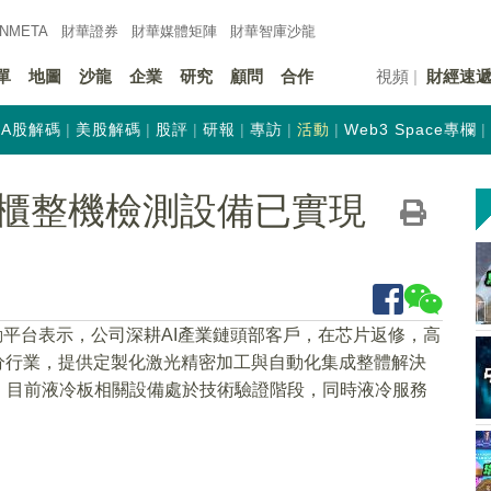
INMETA
財華證券
財華
媒體矩陣
財華
智庫沙龍
單
地圖
沙龍
企業
研究
顧問
合作
視頻
財經速
A股解碼
美股解碼
股評
研報
專訪
活動
Web3 Space專欄
櫃整機檢測設備已實現
動平台表示，公司深耕AI產業鏈頭部客戶，在芯片返修，高
分行業，提供定製化激光精密加工與自動化集成整體解決
，目前液冷板相關設備處於技術驗證階段，同時液冷服務