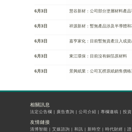
6月3日
慧谷新材：公司部分塗層材料產品
6月3日
祥源新材：暫無產品涉及半導體和
6月3日
嘉亨家化：目前暫無資產注入或資
6月3日
東江環保：目前沒有銅箔原材料
6月3日
景興紙業：公司瓦楞原紙銷售價格至今
相關訊息
法定公告欄
|
廣告查詢
|
公司介紹
|
專欄邀稿
|
投資
友情鏈接
清博智能
|
艾媒諮詢
|
和訊
|
新時空
|
時代財經
|
證