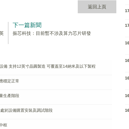
返回上頁
1
下一篇新聞
1
英
振芯科技：目前暫不涉及算力芯片研發
1
1
設備 支持12英寸晶圓製造 可覆蓋至14納米及以下製程
1
應穩定正常
1
量生產階段
1
尚處於設備購置安裝及調試階段
中框