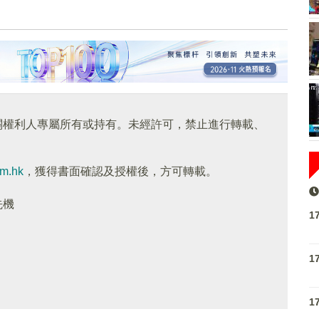
關權利人專屬所有或持有。未經許可，禁止進行轉載、
om.hk
，獲得書面確認及授權後，方可轉載。
先機
1
1
1