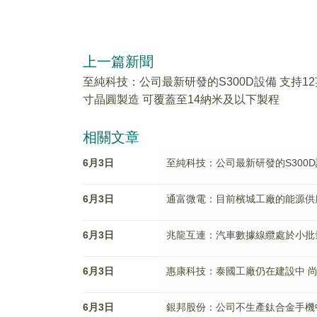
上一篇新聞
至純科技：公司最新研發的S300D設備 支持12
寸晶圓製造 可覆蓋至14納米及以下製程
相關文章
6月3日
至純科技：公司最新研發的S300D
6月3日
通富微電：目前檳城工廠的能源供
6月3日
兆龍互連：汽車數據線纜處於小批
6月3日
惠康科技：泰國工廠仍在建設中 
6月3日
銀邦股份：公司不生產鈦合金手機