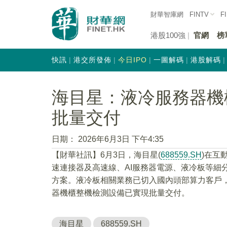
財華智庫網
FINTV
F
港股100強
官網
榜
快訊
港交所發佈
今日IPO
一圖解碼
港股解碼
海目星：液冷服務器機
批量交付
日期：
2026年6月3日 下午4:35
【財華社訊】6月3日，海目星(
688559.SH
)在互
速連接器及高速線、AI服務器電源、液冷板等細
方案。液冷板相關業務已切入國內頭部算力客戶
器機櫃整機檢測設備已實現批量交付。
海目星
688559.SH