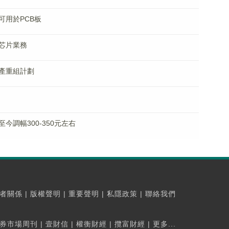
可用於PCB板
芯片業務
產重組計劃
調幅300-350元左右
者關係
|
版權聲明
|
重要聲明
|
私隱政策
|
聯絡我們
券市場周刊
|
壹財信
|
權衡財經
|
攬富財經
|
更多...