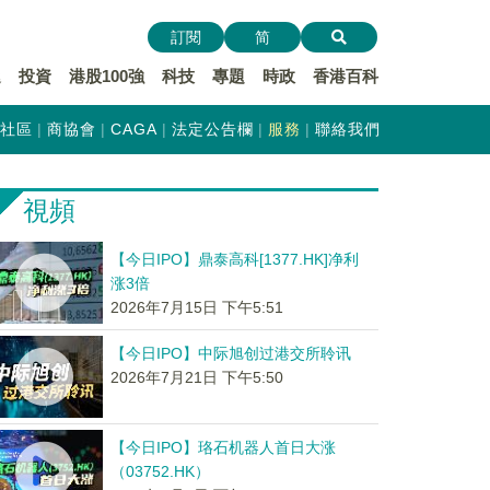
訂閱
简
遞
投資
港股100強
科技
專題
時政
香港百科
社區
商協會
CAGA
法定公告欄
服務
聯絡我們
視頻
【今日IPO】鼎泰高科[1377.HK]净利
涨3倍
2026年7月15日 下午5:51
【今日IPO】中际旭创过港交所聆讯
2026年7月21日 下午5:50
【今日IPO】珞石机器人首日大涨
（03752.HK）