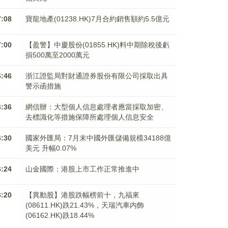
7:08
寶龍地產(01238.HK)7月合約銷售額約5.5億元
7:00
【盈警】中慶股份(01855.HK)料中期除稅後虧
損500萬至2000萬元
6:46
浙江證監局對財通證券股份有限公司採取出具
警示函措施
6:36
網信辦：大型個人信息處理者應當採取加密、
去標識化等措施保障所處理個人信息安全
6:30
國家外匯局：7月末中國外匯儲備規模34188億
美元 升幅0.07%
6:24
山金國際：港股上市工作正常推進中
6:20
【異動股】港股跌幅榜前十，九福來
(08611.HK)跌21.43%，天瑞汽車内飾
(06162.HK)跌18.44%