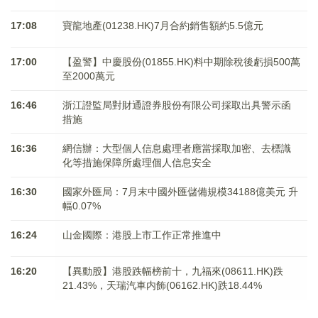
17:08
寶龍地產(01238.HK)7月合約銷售額約5.5億元
17:00
【盈警】中慶股份(01855.HK)料中期除稅後虧損500萬
至2000萬元
16:46
浙江證監局對財通證券股份有限公司採取出具警示函
措施
16:36
網信辦：大型個人信息處理者應當採取加密、去標識
化等措施保障所處理個人信息安全
16:30
國家外匯局：7月末中國外匯儲備規模34188億美元 升
幅0.07%
16:24
山金國際：港股上市工作正常推進中
16:20
【異動股】港股跌幅榜前十，九福來(08611.HK)跌
21.43%，天瑞汽車内飾(06162.HK)跌18.44%