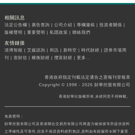
相關訊息
法定公告欄
|
廣告查詢
|
公司介紹
|
專欄邀稿
|
投資者關係
|
版權聲明
|
重要聲明
|
私隱政策
|
聯絡我們
友情鏈接
清博智能
|
艾媒諮詢
|
和訊
|
新時空
|
時代財經
|
證券市場周
刊
|
壹財信
|
權衡財經
|
攬富財經
|
更多...
香港政府指定刊載法定通告之憲報刊登報章
Copyright © 1998 - 2026 財華控股有限公司
香港財華社版權所有,未經同意不得轉載。
免責聲明：
財華控股有限公司及香港聯合交易所有限公司將盡力確保彼等所提供資料
之準確性及可靠性,但並不保證資料絕對無誤,資料如有錯漏而令閣下蒙受