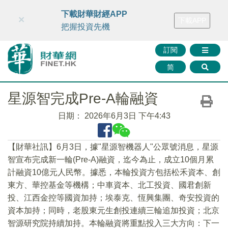
財華智庫網
FINTV
FINMETA
財華證券
媒體矩陣
下載財華財經APP
×
下載APP
智庫沙龍
聯絡我們
把握投資先機
訂閱
简
星源智完成Pre-A輪融資
日期：
2026年6月3日 下午4:43
【財華社訊】6月3日，據"星源智機器人"公眾號消息，星源
智宣布完成新一輪(Pre-A)融資，迄今為止，成立10個月累
計融資10億元人民幣。據悉，本輪投資方包括松禾資本、創
東方、華控基金等機構；中車資本、北工投資、國君創新
投、江西金控等國資加持；埃泰克、恆興集團、奇安投資的
資本加持；同時，老股東元生創投連續三輪追加投資；北京
智源研究院持續加持。本輪融資將重點投入三大方向：下一