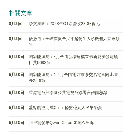
相關文章
6月2日
摯文集團：2026年Q1淨營收23.86億元
6月2日
優必選：全球首款全尺寸超仿生人形機器人京東預
售
5月28日
國家能源局：4月全國新增建檔立卡新能源發電項
目共5692個
5月28日
國家能源局：1-4月全國電力市場交易電量同比增
長25.6%
5月28日
香港電台與泰國公共電視台簽署合作備忘錄
5月26日
藍點觸控完成C＋＋輪數億元人民幣融資
5月26日
阿里雲發布Qwen Cloud 加速AI出海