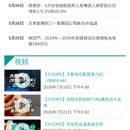
5月26日
商務部：4月份智能眼鏡和人形機器人網零額分別
增長175.2%和20.6%
5月26日
京東集團與三一集團簽訂戰略合作協議
5月25日
兩部門：2026年—2028年新疆棉花目標價格為每
噸18600元
視頻
【今日IPO】天数智芯配股筹70亿
（09903.HK）
2026年7月10日 下午4:58
【今日IPO】东阳光药[6887.HK]暴跌后大反
弹
2026年7月21日 下午5:50
【今日IPO】百菲乳业递表港交所