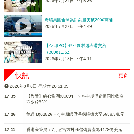
2026年7月24日 下午5:36
奇瑞集團全球累計銷量突破2000萬輛
2026年7月27日 下午4:49
【今日IPO】铂科新材递表港交所
（300811.SZ）
2026年7月13日 下午4:11
快訊
更多
2026年8月8日 星期六 20:51:35
17:35
【盈警】綠心集團(00094.HK)料中期淨虧損同比收窄
不少於85%
17:26
德適-B(02526.HK)中期歸母淨虧損擴大至5588.3萬元
17:11
香港金管局：7月底官方外匯儲備資產為4478億美元