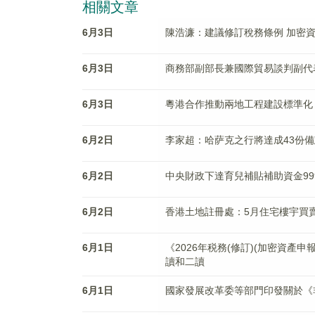
相關文章
6月3日
陳浩濂：建議修訂稅務條例 加密
6月3日
商務部副部長兼國際貿易談判副代
6月3日
粵港合作推動兩地工程建設標準化
6月2日
李家超：哈萨克之行將達成43份
6月2日
中央財政下達育兒補貼補助資金9
6月2日
香港土地註冊處：5月住宅樓宇買賣合
6月1日
《2026年税務(修訂)(加密資
讀和二讀
6月1日
國家發展改革委等部門印發關於《