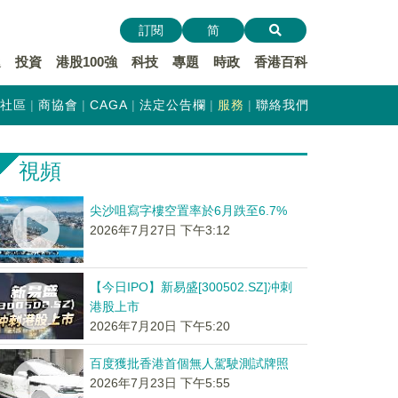
訂閱
简
遞
投資
港股100強
科技
專題
時政
香港百科
社區
商協會
CAGA
法定公告欄
服務
聯絡我們
視頻
尖沙咀寫字樓空置率於6月跌至6.7%
2026年7月27日 下午3:12
【今日IPO】新易盛[300502.SZ]冲刺
港股上市
2026年7月20日 下午5:20
百度獲批香港首個無人駕駛測試牌照
2026年7月23日 下午5:55