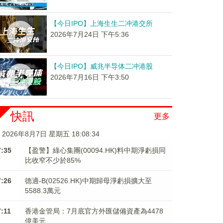
【今日IPO】上海生生二冲港交所
2026年7月24日 下午5:36
【今日IPO】威兆半导体二冲港股
2026年7月16日 下午3:50
快訊
更多
2026年8月7日 星期五 18:08:35
7:35
【盈警】綠心集團(00094.HK)料中期淨虧損同
比收窄不少於85%
7:26
德適-B(02526.HK)中期歸母淨虧損擴大至
5588.3萬元
7:11
香港金管局：7月底官方外匯儲備資產為4478
億美元