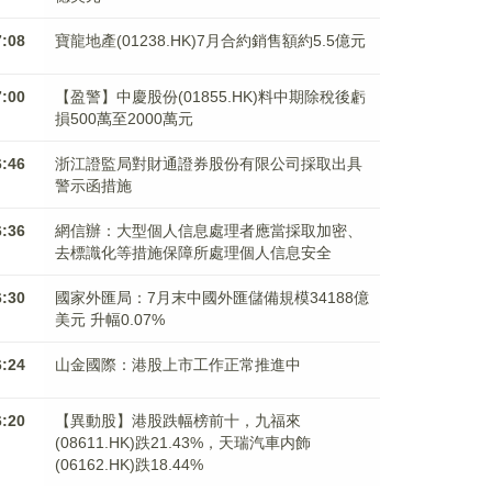
7:08
寶龍地產(01238.HK)7月合約銷售額約5.5億元
7:00
【盈警】中慶股份(01855.HK)料中期除稅後虧
損500萬至2000萬元
6:46
浙江證監局對財通證券股份有限公司採取出具
警示函措施
6:36
網信辦：大型個人信息處理者應當採取加密、
去標識化等措施保障所處理個人信息安全
6:30
國家外匯局：7月末中國外匯儲備規模34188億
美元 升幅0.07%
6:24
山金國際：港股上市工作正常推進中
6:20
【異動股】港股跌幅榜前十，九福來
(08611.HK)跌21.43%，天瑞汽車内飾
(06162.HK)跌18.44%