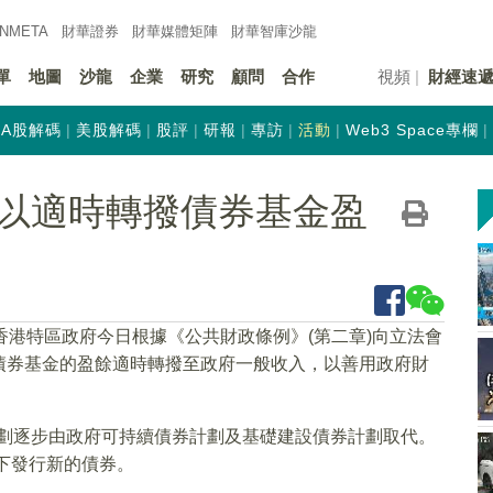
INMETA
財華證券
財華
媒體矩陣
財華
智庫沙龍
單
地圖
沙龍
企業
研究
顧問
合作
視頻
財經速
A股解碼
美股解碼
股評
研報
專訪
活動
Web3 Space專欄
以適時轉撥債券基金盈
香港特區政府今日根據《公共財政條例》(第二章)向立法會
債券基金的盈餘適時轉撥至政府一般收入，以善用政府財
券計劃逐步由政府可持續債券計劃及基礎建設債券計劃取代。
劃下發行新的債券。