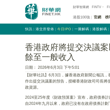
財華智庫網
FINTV
F
港股100強
官網
榜
快訊
港交所發佈
今日IPO
一圖解碼
港股解碼
香港政府將提交決議案
餘至一般收入
日期：
2026年6月3日 下午5:01
【財華社訊】6月3日，據香港政府新聞公報訊，
作出提交決議案的預告，授權香港財政司司長將
政資源。
2024至25年度《財政預算案》宣布，政府債
自2024年九月以來，政府已沒有在政府債券計