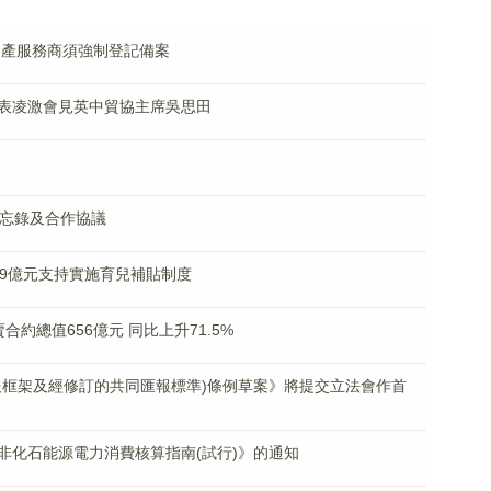
資產服務商須強制登記備案
表凌激會見英中貿協主席吳思田
備忘錄及合作協議
99億元支持實施育兒補貼制度
約總值656億元 同比上升71.5%
產申報框架及經修訂的共同匯報標準)條例草案》將提交立法會作首
非化石能源電力消費核算指南(試行)》的通知