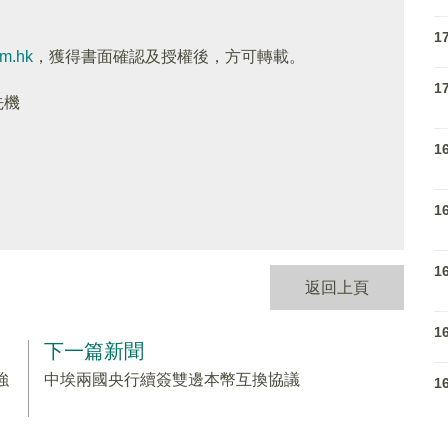
1
om.hk
，獲得書面確認及授權後，方可轉載。
1
先機
1
1
1
返回上頁
1
下一篇新聞
強
中埃兩國央行續簽雙邊本幣互換協議
1