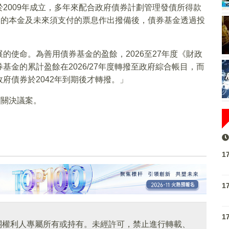
2009年成立，多年來配合政府債券計劃管理發債所得款
券的本金及未來須支付的票息作出撥備後，債券基金透過投
的使命。為善用債券基金的盈餘，2026至27年度《財政
金的累計盈餘在2026/27年度轉撥至政府綜合帳目，而
府債券於2042年到期後才轉撥。」
有關決議案。
1
1
1
關權利人專屬所有或持有。未經許可，禁止進行轉載、