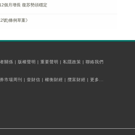
2個月增長 復苏勢頭穩定
第2號)條例草案》
者關係
|
版權聲明
|
重要聲明
|
私隱政策
|
聯絡我們
券市場周刊
|
壹財信
|
權衡財經
|
攬富財經
|
更多...