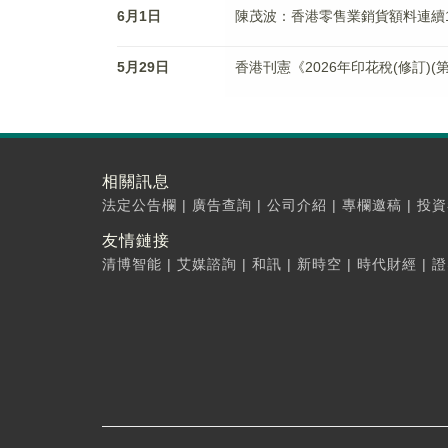
6月1日
陳茂波：香港零售業銷貨額料連續1
5月29日
香港刊憲《2026年印花稅(修訂)(
相關訊息
法定公告欄
|
廣告查詢
|
公司介紹
|
專欄邀稿
|
投資
友情鏈接
清博智能
|
艾媒諮詢
|
和訊
|
新時空
|
時代財經
|
證