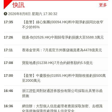
快訊
更多
2026年8月8日 星期六 17:30:33
17:35
【盈警】綠心集團(00094.HK)料中期淨虧損同比收窄
不少於85%
17:26
德適-B(02526.HK)中期歸母淨虧損擴大至5588.3萬元
17:11
香港金管局：7月底官方外匯儲備資產為4478億美元
17:08
寶龍地產(01238.HK)7月合約銷售額約5.5億元
17:00
【盈警】中慶股份(01855.HK)料中期除稅後虧損500萬
至2000萬元
16:46
浙江證監局對財通證券股份有限公司採取出具警示函
措施
16:36
網信辦：大型個人信息處理者應當採取加密、去標識
化等措施保障所處理個人信息安全