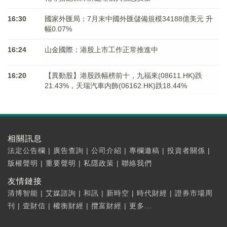
16:30
國家外匯局：7月末中國外匯儲備規模34188億美元 升
幅0.07%
16:24
山金國際：港股上市工作正常推進中
16:20
【異動股】港股跌幅榜前十，九福來(08611.HK)跌
21.43%，天瑞汽車内飾(06162.HK)跌18.44%
相關訊息
法定公告欄
|
廣告查詢
|
公司介紹
|
專欄邀稿
|
投資者關係
|
版權聲明
|
重要聲明
|
私隱政策
|
聯絡我們
友情鏈接
清博智能
|
艾媒諮詢
|
和訊
|
新時空
|
時代財經
|
證券市場周
刊
|
壹財信
|
權衡財經
|
攬富財經
|
更多...