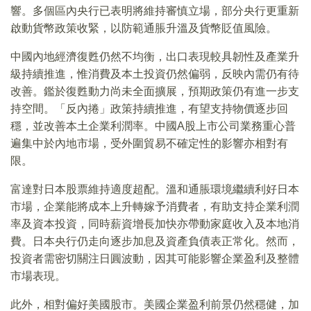
響。多個區內央行已表明將維持審慎立場，部分央行更重新
啟動貨幣政策收緊，以防範通脹升溫及貨幣貶值風險。
中國內地經濟復甦仍然不均衡，出口表現較具韌性及產業升
級持續推進，惟消費及本土投資仍然偏弱，反映內需仍有待
改善。鑑於復甦動力尚未全面擴展，預期政策仍有進一步支
持空間。「反內捲」政策持續推進，有望支持物價逐步回
穩，並改善本土企業利潤率。中國A股上市公司業務重心普
遍集中於內地市場，受外圍貿易不確定性的影響亦相對有
限。
富達對日本股票維持適度超配。溫和通脹環境繼續利好日本
市場，企業能將成本上升轉嫁予消費者，有助支持企業利潤
率及資本投資，同時薪資增長加快亦帶動家庭收入及本地消
費。日本央行仍走向逐步加息及資產負債表正常化。然而，
投資者需密切關注日圓波動，因其可能影響企業盈利及整體
市場表現。
此外，相對偏好美國股市。美國企業盈利前景仍然穩健，加