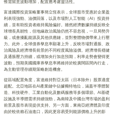
惟需留意波動增加，配置應考慮靈活性。
富達國際投資策略董事簡立恆表示，全球股市受惠於企業盈
利表現強勁、油價回落，以及市場對人工智能（AI）投資持
續，並有助投資者維持風險偏好。雖然經濟數據持續反映全
球增長具韌性，但地緣政治風險仍然不容忽視，一旦局勢升
級，或會擾亂能源及其他供應鏈，並對整體物價帶來上行壓
力。此外，全球債券孳息率顯著上升，反映市場對通脹、政
治風險及經濟增長前景的不同程度風險溢價。經濟增長穩健
及通脹壓力持續，或增加央行加息預期，利率走勢會變得更
波動，預期美國國庫券孳息率將維持於較廣闊區間內行走，
為主動管理存續期策略創造機會。
從區域配置角度，富達維持對亞太區（日本除外）股票適度
超配。北亞地區在AI產業鏈中佔據獨特地位，涵蓋半導體製
造、科技硬件、工業自動化及數碼服務等多個環節。AI基礎
設施及半導體需求持續強勁，為南韓及中國台灣市場的盈利
前景及股市表現提供支持。另一方面，東南亞經濟體及印度
由於較依賴石油進口，因此更容易受到能源價格上升的影