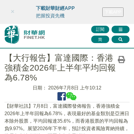
財華智庫網
FINTV
FINMETA
財華證券
媒體矩陣
下載財華財經APP
×
下載APP
智庫沙龍
聯絡我們
把握投資先機
訂閱
简
【大行報告】富達國際：香港
強積金2026年上半年平均回報
為6.78%
日期：
2026年7月8日 上午10:12
【財華社訊】7月8日，富達國際發佈報告，香港強積金
2026年上半年回報為6.78%，表現最好的基金類別是亞洲日
本除外股票，平均回報達35.6%，而香港股票的平均回報為
負9.97%。展望2026年下半年，預計投資者風險胃納持續，