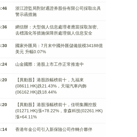
6:46
浙江證監局對財通證券股份有限公司採取出具
警示函措施
6:36
網信辦：大型個人信息處理者應當採取加密、
去標識化等措施保障所處理個人信息安全
6:30
國家外匯局：7月末中國外匯儲備規模34188億
美元 升幅0.07%
6:24
山金國際：港股上市工作正常推進中
6:20
【異動股】港股跌幅榜前十，九福來
(08611.HK)跌21.43%，天瑞汽車内飾
(06162.HK)跌18.44%
6:20
【異動股】港股漲幅榜前十，佳明集團控股
(01271.HK)漲+78.22%，拿森科技(02261.HK)
漲+64.11%
6:14
香港年金公司引入新保險公司作轉介夥伴