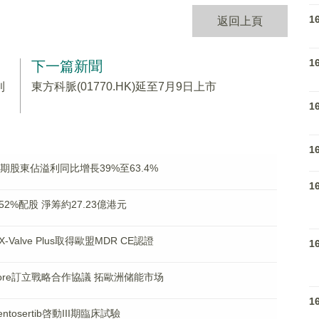
1
返回上頁
1
下一篇新聞
利
東方科脈(01770.HK)延至7月9日上市
1
1
中期股東佔溢利同比增長39%至63.4%
1
.52%配股 淨筹約27.23億港元
X-Valve Plus取得歐盟MDR CE認證
1
cmore訂立戰略合作協議 拓歐洲储能市场
1
tosertib啓動III期臨床試驗