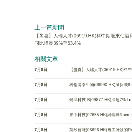
上一篇新聞
【盈喜】人瑞人才(06919.HK)料中期股東佔溢
同比增長39%至63.4%
相關文章
7月8日
【盈喜】人瑞人才(06919.HK)料
7月8日
科倫博泰生物(06990.HK)擬折讓8
7月8日
健世科技-B(09877.HK)漲超7% Lu
7月8日
果下科技(02655.HK)與瑞典Ro
7月8日
英矽智能(03696.HK)自主研發的Ren