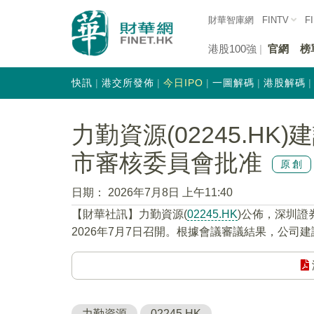
財華智庫網
FINTV
F
港股100強
官網
榜
快訊
港交所發佈
今日IPO
一圖解碼
港股解碼
力勤資源(02245.H
市審核委員會批准
原創
日期：
2026年7月8日 上午11:40
【財華社訊】力勤資源(
02245.HK
)公佈，深圳證
2026年7月7日召開。根據會議審議結果，公司
力勤資源
02245.HK