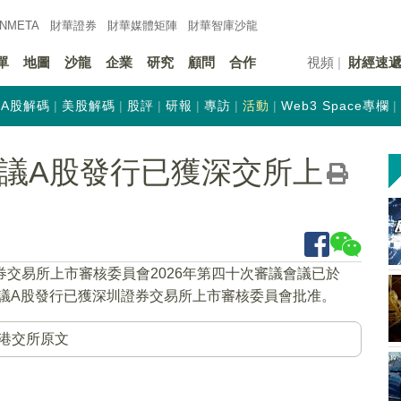
INMETA
財華證券
財華
媒體矩陣
財華
智庫沙龍
單
地圖
沙龍
企業
研究
顧問
合作
視頻
財經速
A股解碼
美股解碼
股評
研報
專訪
活動
Web3 Space專欄
K)建議A股發行已獲深交所上
券交易所上市審核委員會2026年第四十次審議會議已於
建議A股發行已獲深圳證券交易所上市審核委員會批准。
港交所原文