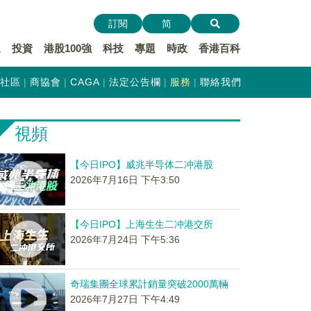
訂閱
简
遞
投資
港股100強
科技
專題
時政
香港百科
社區
商協會
CAGA
法定公告欄
服務
聯絡我們
視頻
【今日IPO】威兆半导体二冲港股
2026年7月16日 下午3:50
【今日IPO】上海生生二冲港交所
2026年7月24日 下午5:36
奇瑞集團全球累計銷量突破2000萬輛
2026年7月27日 下午4:49