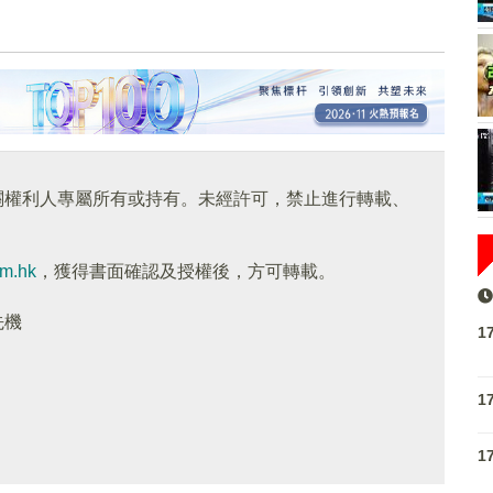
關權利人專屬所有或持有。未經許可，禁止進行轉載、
om.hk
，獲得書面確認及授權後，方可轉載。
先機
1
1
1