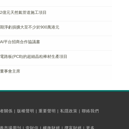
7.72億元天然氣管道施工項目
料中期淨虧損擴大至不少於900萬港元
產業AI平台招商合作協議書
印製電路板(PCB)的超細晶粒棒材生產項目
獲任董事會主席
者關係
|
版權聲明
|
重要聲明
|
私隱政策
|
聯絡我們
券市場周刊
|
壹財信
|
權衡財經
|
攬富財經
|
更多...