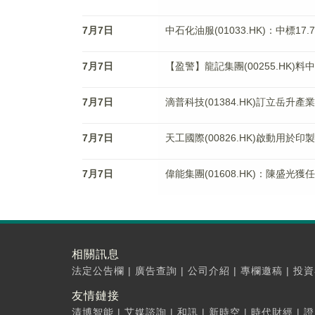
7月7日
中石化油服(01033.HK)：中標1
7月7日
【盈警】龍記集團(00255.HK)
7月7日
滴普科技(01384.HK)訂立岳升
7月7日
天工國際(00826.HK)啟動用於
7月7日
偉能集團(01608.HK)：陳盛光
相關訊息
法定公告欄
|
廣告查詢
|
公司介紹
|
專欄邀稿
|
投資
友情鏈接
清博智能
|
艾媒諮詢
|
和訊
|
新時空
|
時代財經
|
證