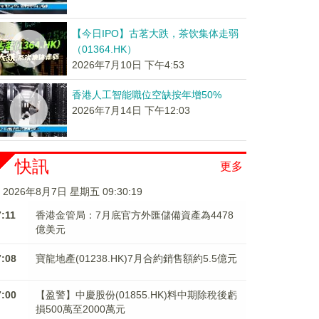
【今日IPO】古茗大跌，茶饮集体走弱
（01364.HK）
2026年7月10日 下午4:53
香港人工智能職位空缺按年增50%
2026年7月14日 下午12:03
快訊
更多
2026年8月7日 星期五 09:30:20
7:11
香港金管局：7月底官方外匯儲備資產為4478
億美元
7:08
寶龍地產(01238.HK)7月合約銷售額約5.5億元
7:00
【盈警】中慶股份(01855.HK)料中期除稅後虧
損500萬至2000萬元